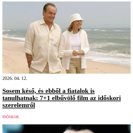
2026. 04. 12.
Sosem késő, és ebből a fiatalok is
tanulhatnak: 7+1 elbűvölő film az időskori
szerelemről
IDŐSKOR