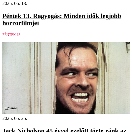
2025. 06. 13.
Péntek 13, Ragyogás: Minden idők legjobb
horrorfilmjei
PÉNTEK 13
Videó
2025. 05. 25.
Jack Nicholson 45 évvel ezelőtt törte ránk az