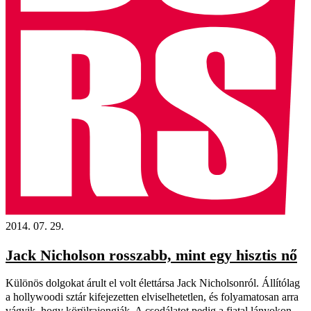
2014. 07. 29.
Jack Nicholson rosszabb, mint egy hisztis nő
Különös dolgokat árult el volt élettársa Jack Nicholsonról. Állítólag
a hollywoodi sztár kifejezetten elviselhetetlen, és folyamatosan arra
vágyik, hogy körülrajongják. A csodálatot pedig a fiatal lányokon