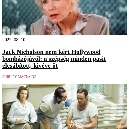
2025. 08. 10.
Jack Nicholson nem kért Hollywood
bombázójávól: a szépség minden pasit
elcsábított, kivéve őt
SHIRLEY MACLAINE