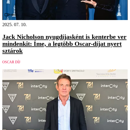
Videó
2025. 07. 10.
Jack Nicholson nyugdíjasként is kenterbe ver
mindenkit: Íme, a legtöbb Oscar-díjat nyert
sztárok
OSCAR DÍJ