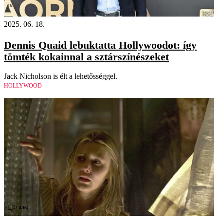
18+
2025. 06. 18.
Dennis Quaid lebuktatta Hollywoodot: így
tömték kokainnal a sztárszínészeket
Jack Nicholson is élt a lehetősséggel.
HOLLYWOOD
Videó