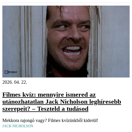
Videó
2026. 04. 22.
Filmes kvíz: mennyire ismered az
utánozhatatlan Jack Nicholson leghíresebb
szerepeit? – Teszteld a tudásod
Mekkora rajongó vagy? Filmes kvízünkből kiderül!
JACK NICHOLSON