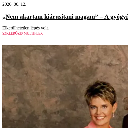
2026. 06. 12.
„Nem akartam kiárusítani magam” – A gyógyíth
Elkerülhetetlen lépés volt.
SZKLERÓZIS MULTIPLEX