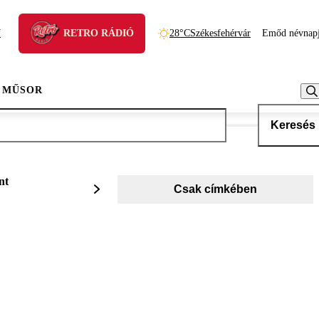
N
RETRO RÁDIÓ
28°C
Székesfehérvár
Emőd névnap
 MŰSOR
Keresés
nt
Csak címkében