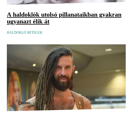
A haldoklók utolsó pillanataikban gyakran
ugyanazt élik át
HALDOKLÓ BETEGEK
Videó