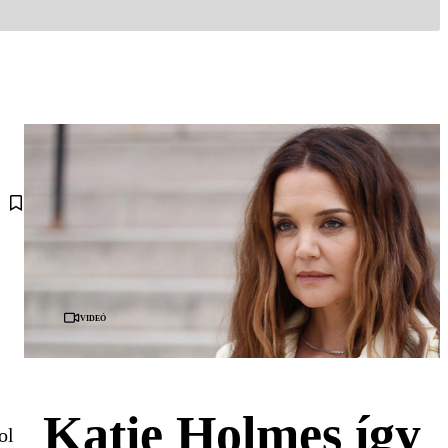
Videó
Katie Holmes így
ol