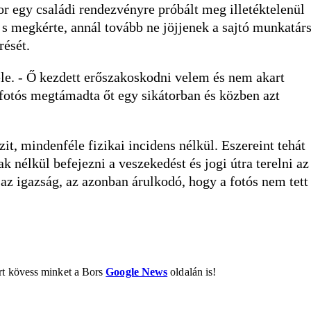
or egy családi rendezvényre próbált meg illetéktelenül
, s megkérte, annál tovább ne jöjjenek a sajtó munkatárs
rését.
ele. - Ő kezdett erőszakoskodni velem és nem akart
 fotós megtámadta őt egy sikátorban és közben azt
zit, mindenféle fizikai incidens nélkül. Eszereint tehát
 nélkül befejezni a veszekedést és jogi útra terelni az
az igazság, az azonban árulkodó, hogy a fotós nem tett
ért kövess minket a Bors
Google News
oldalán is!