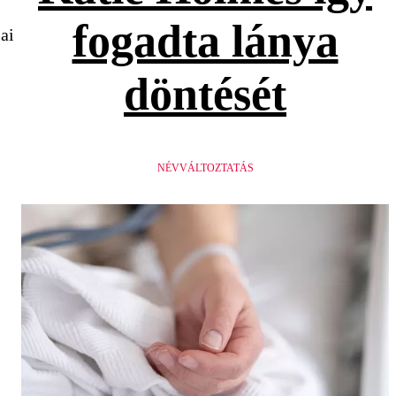
fogadta lánya
ai
döntését
NÉVVÁLTOZTATÁS