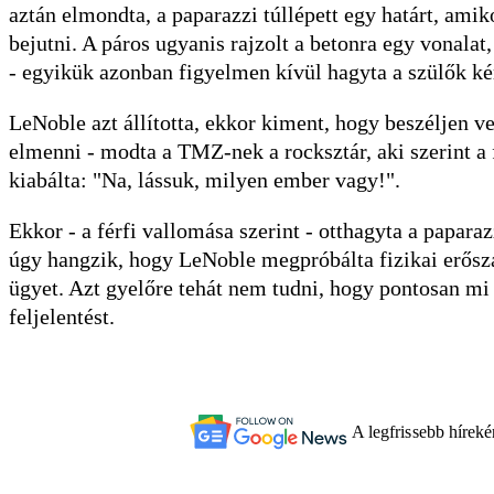
aztán elmondta, a paparazzi túllépett egy határt, amik
bejutni. A páros ugyanis rajzolt a betonra egy vonalat
- egyikük azonban figyelmen kívül hagyta a szülők ké
LeNoble azt állította, ekkor kiment, hogy beszéljen v
elmenni - modta a TMZ-nek a rocksztár, aki szerint a
kiabálta: "Na, lássuk, milyen ember vagy!".
Ekkor - a férfi vallomása szerint - otthagyta a paparaz
úgy hangzik, hogy LeNoble megpróbálta fizikai erőszak
ügyet. Azt gyelőre tehát nem tudni, hogy pontosan mi 
feljelentést.
A legfrissebb hírek