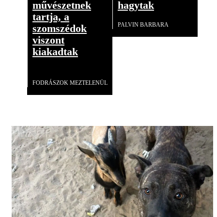
művészetnek
hagytak
tartja, a
PALVIN BARBARA
szomszédok
viszont
kiakadtak
Videó
FODRÁSZOK MEZTELENÜL