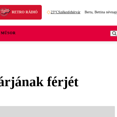
RETRO RÁDIÓ
23°C
Székesfehérvár
Berta, Bettina névnap
 MŰSOR
árjának férjét