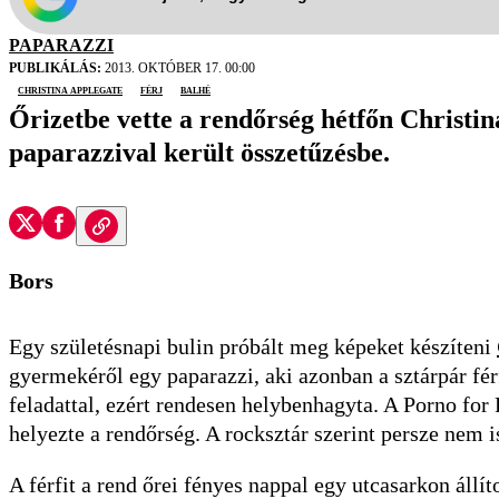
PAPARAZZI
PUBLIKÁLÁS:
2013. OKTÓBER 17. 00:00
Christina Applegate
férj
balhé
Őrizetbe vette a rendőrség hétfőn Christin
paparazzival került összetűzésbe.
Bors
Egy születésnapi bulin próbált meg képeket készíteni
gyermekéről egy paparazzi, aki azonban a sztárpár férf
feladattal, ezért rendesen helybenhagyta. A Porno for 
helyezte a rendőrség. A rocksztár szerint persze nem is
A férfit a rend őrei fényes nappal egy utcasarkon állíto