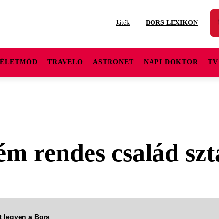
Játék
BORS LEXIKON
ÉLETMÓD
TRAVELO
ASTRONET
NAPI DOKTOR
TV
ém rendes család szt
tt legyen a Bors