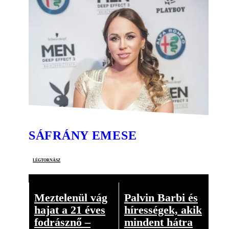
SÁFRÁNY EMESE
légtornász
Meztelenül vág
Palvin Barbi és
hajat a 21 éves
hírességek, akik
fodrásznő –
mindent hátra