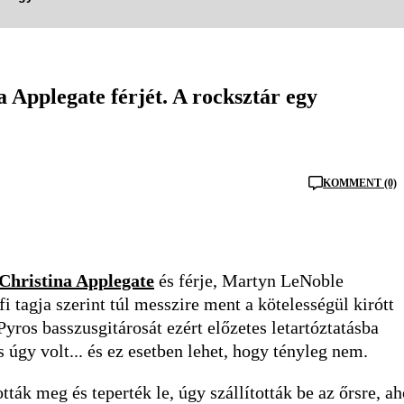
a Applegate férjét. A rocksztár egy
KOMMENT (0)
Christina Applegate
és férje, Martyn LeNoble
i tagja szerint túl messzire ment a kötelességül kirótt
Pyros basszusgitárosát ezért előzetes letartóztatásba
 úgy volt... és ez esetben lehet, hogy tényleg nem.
tták meg és teperték le, úgy szállították be az őrsre, ah