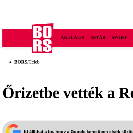
AKTUÁLIS
SZTÁR
SPORT
BORS
/
Celeb
Őrizetbe vették a R
Itt állíthatja be, hogy a Google keresőben elsők közö