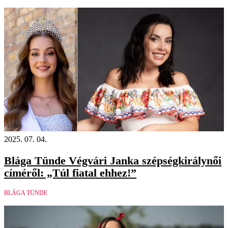
2025. 07. 04.
Blága Tünde Végvári Janka szépségkirálynői
címéről: „Túl fiatal ehhez!”
BLÁGA TÜNDE