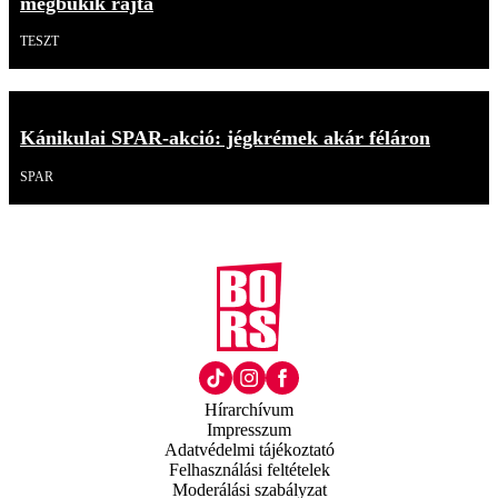
megbukik rajta
TESZT
Kánikulai SPAR-akció: jégkrémek akár féláron
SPAR
Hírarchívum
Impresszum
Adatvédelmi tájékoztató
Felhasználási feltételek
Moderálási szabályzat