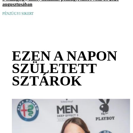
augusztusában
PÉNZÜGYI SIKERT
EZEN A NAPON
SZÜLETETT
SZTÁROK