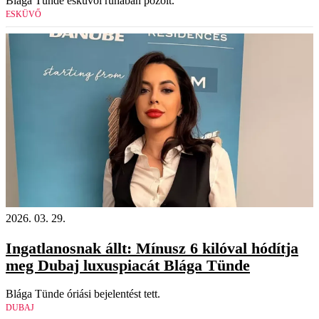
Blága Tünde esküvői ruhában pózolt.
ESKÜVŐ
2026. 03. 29.
Ingatlanosnak állt: Mínusz 6 kilóval hódítja
meg Dubaj luxuspiacát Blága Tünde
Blága Tünde óriási bejelentést tett.
DUBAJ