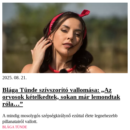
2025. 08. 21.
Blága Tünde szívszorító vallomása: „Az
orvosok kételkedtek, sokan már lemondtak
róla…”
A mindig mosolygós szépségkirálynő ezúttal élete legnehezebb
pillanatairól vallott.
BLÁGA TÜNDE