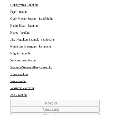
Dunaújváros - duol.hu
Fejér - feol.hu
Győr-Moson-Sopron - kisalfold.hu
Hajdú-Bihar - haon.hu
Heves - heol.hu
Jász-Nagykun-Szolnok - szoljon.hu
Komárom-Esztergom - kemma.hu
Nógrád - nool.hu
Somogy - sonline.hu
Szabolcs-Szatmár-Bereg - szon.hu
Tolna - teol.hu
Vas - vaol.hu
Veszprém - veol.hu
Zala - zaol.hu
Közélet
Gazdaság