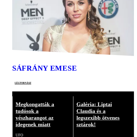
SÁFRÁNY EMESE
légtornász
Megkongatták a
Galéria: Liptai
tudósok a
Claudia és a
vészharangot az
legszexibb ötvenes
idegenek miatt
sztárok!
UFO
Galéria