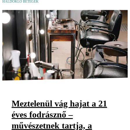
HALDOKLÓ BETEGEK
Videó
Meztelenül vág hajat a 21
éves fodrásznő –
művészetnek tartja, a