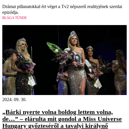
Drámai pillanatokkal ért véget a Tv2 népszerű realityjének szerdai
epizódja.
BLÁGA TÜNDE
2024. 09. 30.
„Bárki nyerte volna boldog lettem volna,
de…” – elárulta mit gondol a Miss Universe
Hungary győzteséről a tavalyi királynő