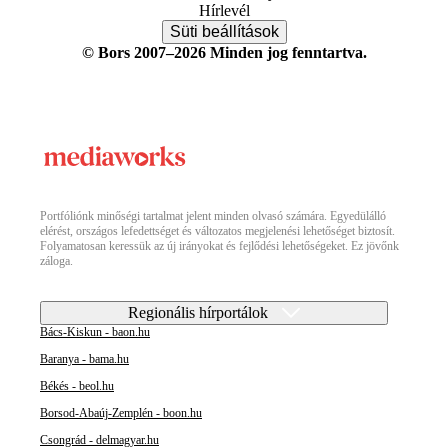
Hírlevél
Süti beállítások
© Bors 2007–2026 Minden jog fenntartva.
Portfóliónk minőségi tartalmat jelent minden olvasó számára. Egyedülálló
elérést, országos lefedettséget és változatos megjelenési lehetőséget biztosít.
Folyamatosan keressük az új irányokat és fejlődési lehetőségeket. Ez jövőnk
záloga.
Regionális hírportálok
Bács-Kiskun - baon.hu
Baranya - bama.hu
Békés - beol.hu
Borsod-Abaúj-Zemplén - boon.hu
Csongrád - delmagyar.hu