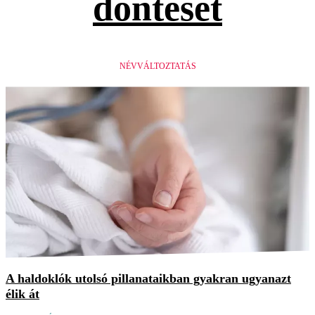
döntését
NÉVVÁLTOZTATÁS
A haldoklók utolsó pillanataikban gyakran ugyanazt
élik át