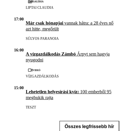
Galéria
LIPTAI CLAUDIA
17:00
Már csak hónapjai
vannak hátra: a 28 éves nő
azt hitte, megőrült
SÚLYOS PARANOIA
16:00
A vízgazdálkodás Zámbó
Árpyt sem hagyja
nyugodni
Videó
VÍZGAZDÁLKODÁS
15:00
Lehetetlen helyesírási kvíz:
100 emberből 95
megbukik rajta
TESZT
Összes legfrissebb hír