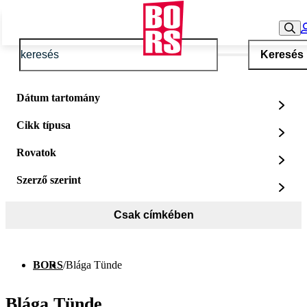
Keresés
Dátum tartomány
Cikk típusa
Rovatok
Szerző szerint
Csak címkében
BORS
/
Blága Tünde
Blága Tünde