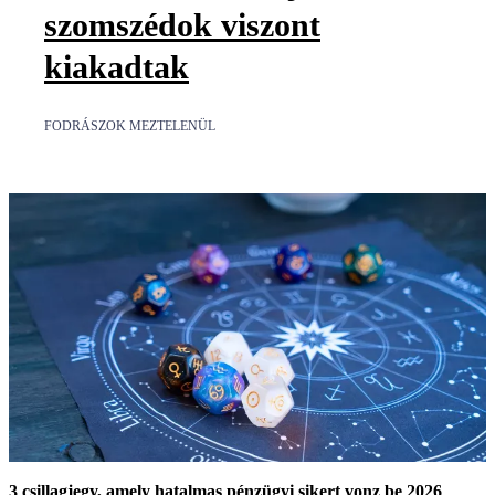
szomszédok viszont
kiakadtak
FODRÁSZOK MEZTELENÜL
3 csillagjegy, amely hatalmas pénzügyi sikert vonz be 2026