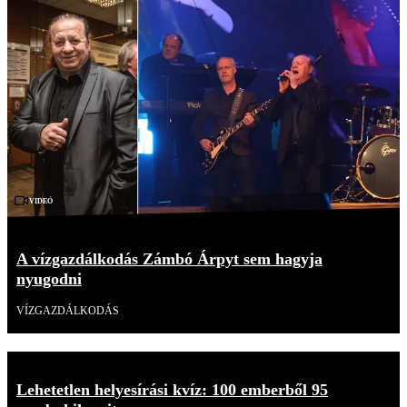
Videó
A vízgazdálkodás Zámbó Árpyt sem hagyja
nyugodni
VÍZGAZDÁLKODÁS
Lehetetlen helyesírási kvíz: 100 emberből 95