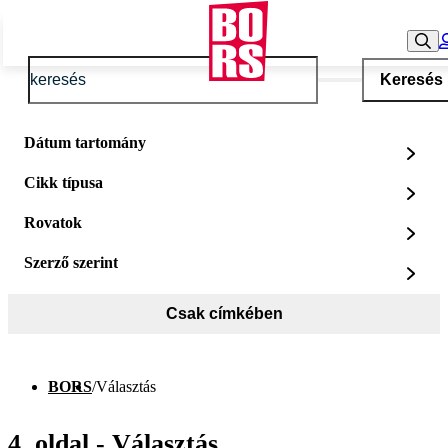
Keresés
Dátum tartomány
Cikk típusa
Rovatok
Szerző szerint
Csak címkében
BORS
/
Választás
4. oldal - Választás