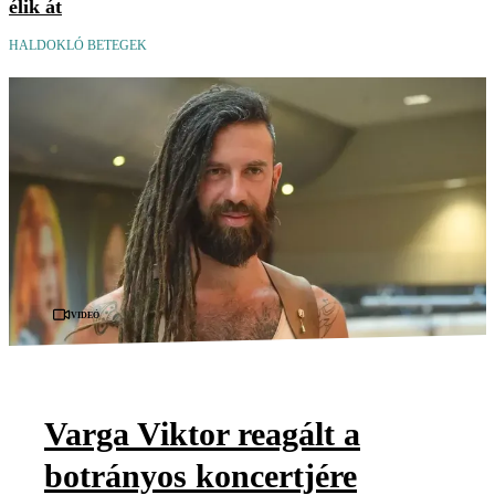
élik át
HALDOKLÓ BETEGEK
Videó
Varga Viktor reagált a
botrányos koncertjére