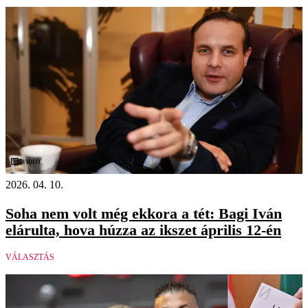
Videó
2026. 04. 10.
Soha nem volt még ekkora a tét: Bagi Iván
elárulta, hova húzza az ikszet április 12-én
VÁLASZTÁS