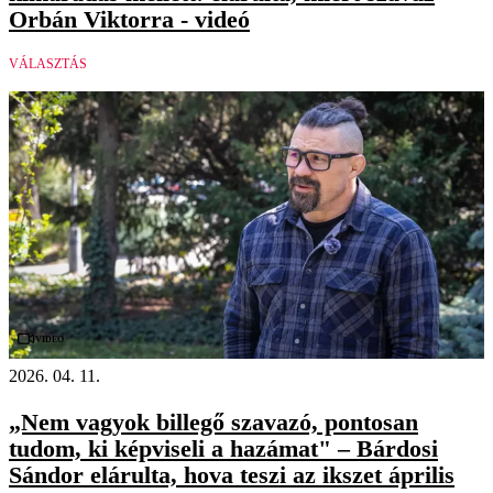
Orbán Viktorra - videó
VÁLASZTÁS
Videó
2026. 04. 11.
„Nem vagyok billegő szavazó, pontosan
tudom, ki képviseli a hazámat" – Bárdosi
Sándor elárulta, hova teszi az ikszet április