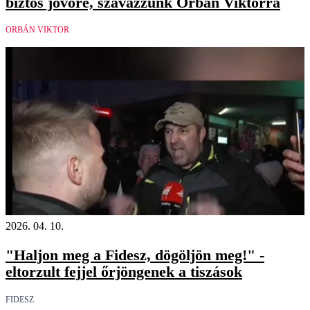
biztos jövőre, szavazzunk Orbán Viktorra
ORBÁN VIKTOR
2026. 04. 10.
"Haljon meg a Fidesz, dögöljön meg!" -
eltorzult fejjel őrjöngenek a tiszások
FIDESZ