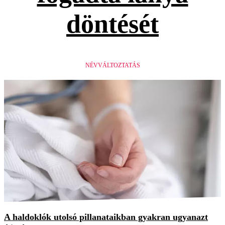
döntését
NÉVVÁLTOZTATÁS
A haldoklók utolsó pillanataikban gyakran ugyanazt