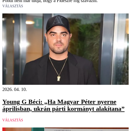
Pöndi néni már tudja, hogy a Fideszre fog szavazni.
VÁLASZTÁS
2026. 04. 10.
Young G Béci: „Ha Magyar Péter nyerne
áprilisban, ukrán párti kormányt alakítana”
VÁLASZTÁS