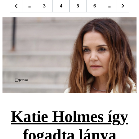
...
3
4
5
6
...
Videó
Katie Holmes így
fogadta lánya