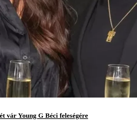
tét vár Young G Béci feleségére