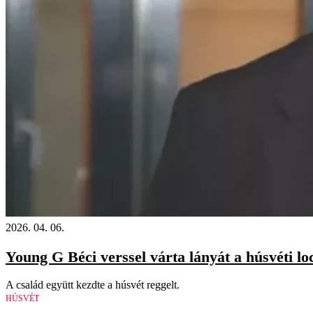
2026. 04. 06.
Young G Béci verssel várta lányát a húsvéti lo
A család együtt kezdte a húsvét reggelt.
HÚSVÉT