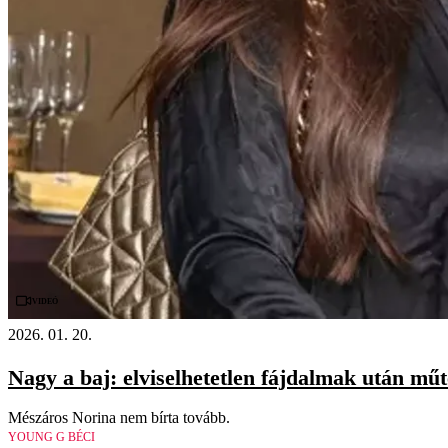
Videó
2026. 01. 20.
Nagy a baj: elviselhetetlen fájdalmak után mű
Mészáros Norina nem bírta tovább.
YOUNG G BÉCI