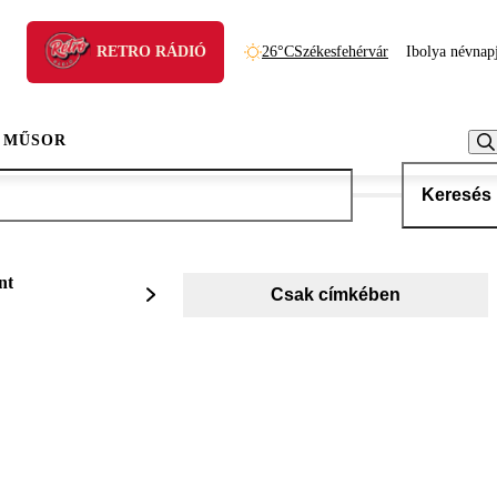
RETRO RÁDIÓ
26°C
Székesfehérvár
Ibolya névnap
 MŰSOR
Keresés
nt
Csak címkében