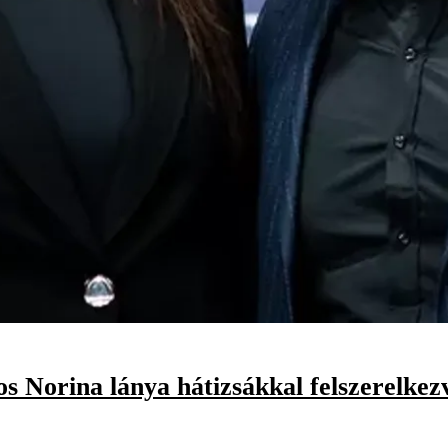
 Norina lánya hátizsákkal felszerelkezv