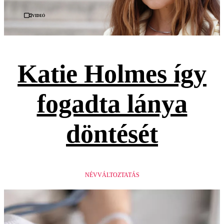
Videó
Katie Holmes így
fogadta lánya
döntését
NÉVVÁLTOZTATÁS