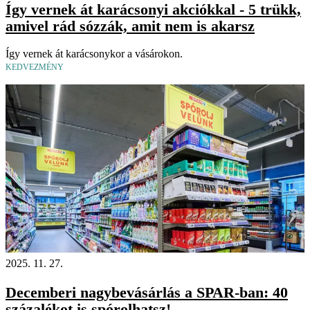
Így vernek át karácsonyi akciókkal - 5 trükk,
amivel rád sózzák, amit nem is akarsz
Így vernek át karácsonykor a vásárokon.
KEDVEZMÉNY
2025. 11. 27.
Decemberi nagybevásárlás a SPAR-ban: 40
százalékot is spórolhatsz!