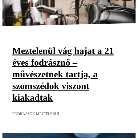
Videó
Meztelenül vág hajat a 21
éves fodrásznő –
művészetnek tartja, a
szomszédok viszont
kiakadtak
FODRÁSZOK MEZTELENÜL