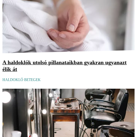
A haldoklók utolsó pillanataikban gyakran ugyanazt
élik át
HALDOKLÓ BETEGEK