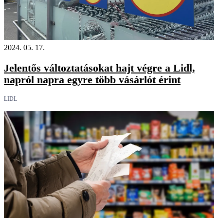
2024. 05. 17.
Jelentős változtatásokat hajt végre a Lidl,
napról napra egyre több vásárlót érint
LIDL