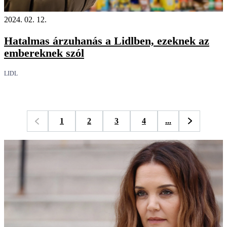
2024. 02. 12.
Hatalmas árzuhanás a Lidlben, ezeknek az
embereknek szól
LIDL
1
2
3
4
...