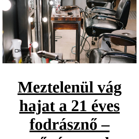
Videó
Meztelenül vág
hajat a 21 éves
fodrásznő –