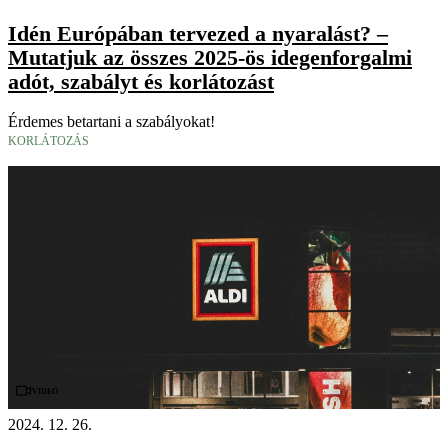
Idén Európában tervezed a nyaralást? –
Mutatjuk az összes 2025-ös idegenforgalmi
adót, szabályt és korlátozást
Érdemes betartani a szabályokat!
KORLÁTOZÁS
Videó
2024. 12. 26.