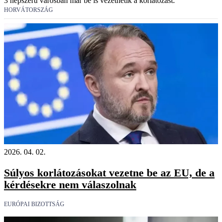
3 népszerű városban már be is vezethetik a korlátozást.
HORVÁTORSZÁG
2026. 04. 02.
Súlyos korlátozásokat vezetne be az EU, de a
kérdésekre nem válaszolnak
EURÓPAI BIZOTTSÁG