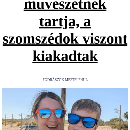
művészetnek
tartja, a
szomszédok viszont
kiakadtak
FODRÁSZOK MEZTELENÜL