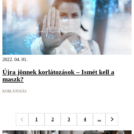
2022. 04. 01.
Újra jönnek korlátozások – Ismét kell a
maszk?
KORLÁTOZÁS
1
2
3
4
...