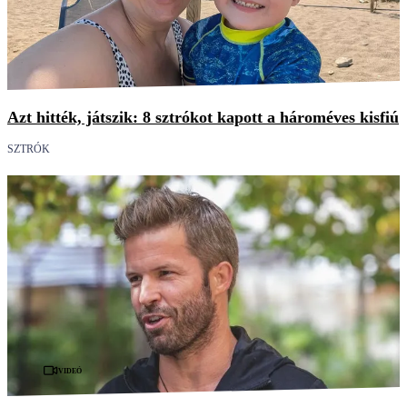
Azt hitték, játszik: 8 sztrókot kapott a hároméves kisfiú
SZTRÓK
Videó