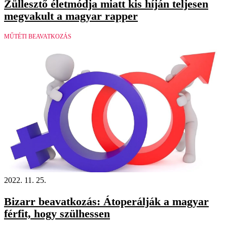
Züllesztő életmódja miatt kis híján teljesen
megvakult a magyar rapper
MŰTÉTI BEAVATKOZÁS
2022. 11. 25.
Bizarr beavatkozás: Átoperálják a magyar
férfit, hogy szülhessen