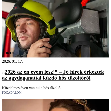
Videó
2026. 01. 17.
„2026 az én évem lesz!” – Jó hírek érkeztek
az agydaganattal küzdő hős tűzoltóról
Küzdelmes éven van túl a hős tűzoltó.
FOGADALOM