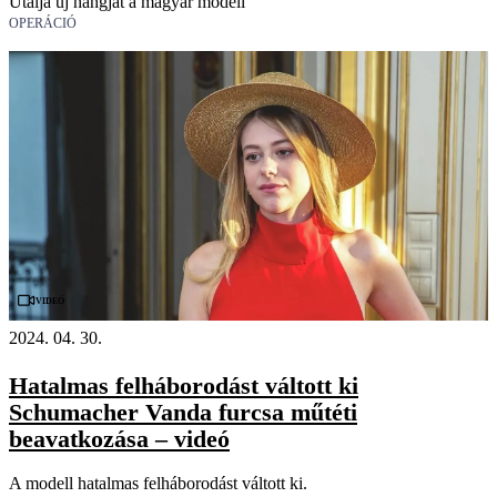
Utálja új hangját a magyar modell
OPERÁCIÓ
Videó
2024. 04. 30.
Hatalmas felháborodást váltott ki
Schumacher Vanda furcsa műtéti
beavatkozása – videó
A modell hatalmas felháborodást váltott ki.