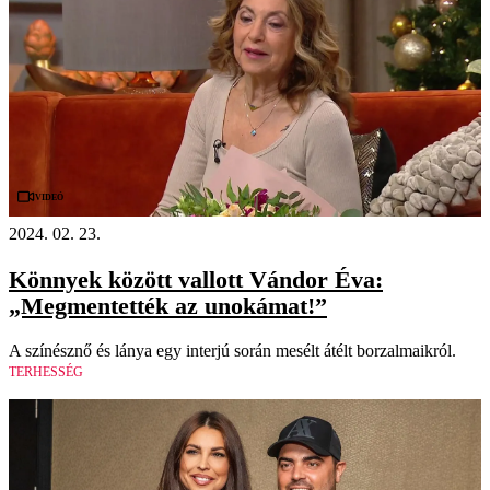
Videó
2024. 02. 23.
Könnyek között vallott Vándor Éva:
„Megmentették az unokámat!”
A színésznő és lánya egy interjú során mesélt átélt borzalmaikról.
TERHESSÉG