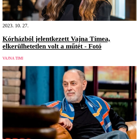
2023. 10. 27.
Kórházból jelentkezett Vajna Tímea,
elkerülhetetlen volt a műtét - Fotó
VAJNA TIMI