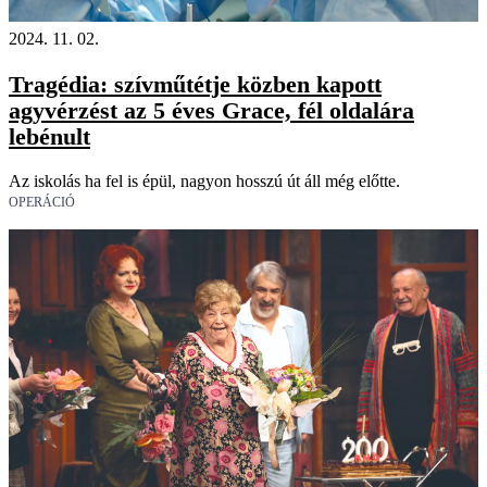
2024. 11. 02.
Tragédia: szívműtétje közben kapott
agyvérzést az 5 éves Grace, fél oldalára
lebénult
Az iskolás ha fel is épül, nagyon hosszú út áll még előtte.
OPERÁCIÓ