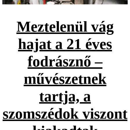
Meztelenül vág
hajat a 21 éves
fodrásznő –
művészetnek
tartja, a
szomszédok viszont