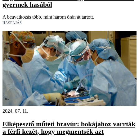
gyermek hasából
A beavatkozás több, mint három órán át tartott.
HASFÁJÁS
18+
2024. 07. 11.
Elképesztő műtéti bravúr: bokájához varrták
a férfi kezét, hogy megmentsék azt