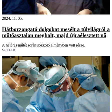
18+
2024. 11. 05.
Hátborzongató dolgokat mesélt a túlvilágról a
műtőasztalon meghalt, majd újraélesztett nő
A hétórás műtét során sokkoló élményben volt része.
SZELLEM