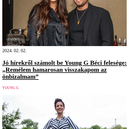
2024. 02. 02.
Jó hírekről számolt be Young G Béci felesége:
„Remélem hamarosan visszakapom az
önbizalmam”
YOUNG G