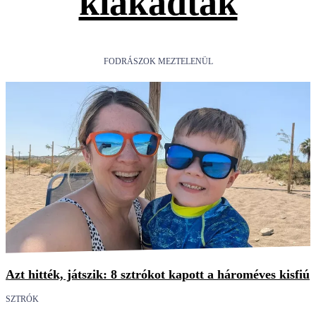
kiakadtak
FODRÁSZOK MEZTELENÜL
Azt hitték, játszik: 8 sztrókot kapott a hároméves kisfiú
SZTRÓK