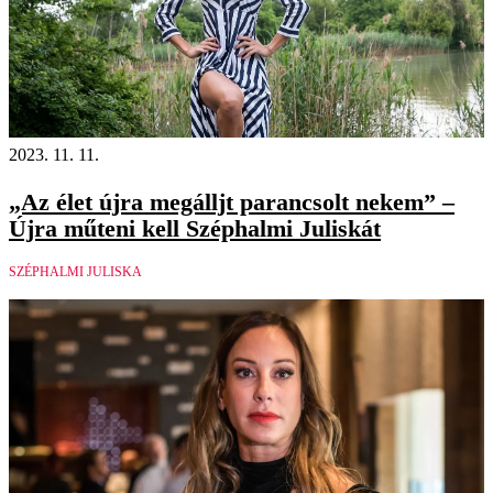
2023. 11. 11.
„Az élet újra megálljt parancsolt nekem” –
Újra műteni kell Széphalmi Juliskát
SZÉPHALMI JULISKA