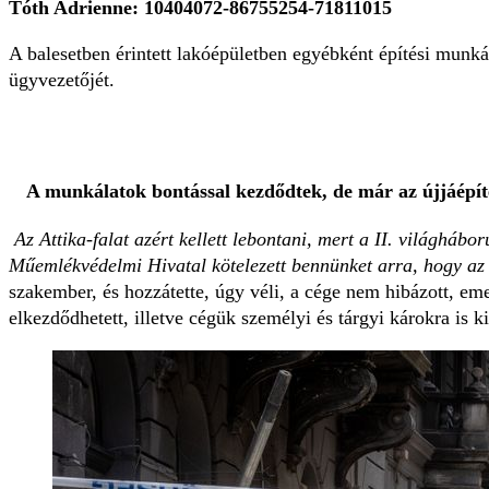
Tóth Adrienne: 10404072-86755254-71811015
A balesetben érintett lakóépületben egyébként építési munkál
ügyvezetőjét.
A munkálatok bontással kezdődtek, de már az újjáépíté
Az Attika-falat azért kellett lebontani, mert a II. világháb
Műemlékvédelmi Hivatal kötelezett bennünket arra, hogy az e
szakember, és hozzátette, úgy véli, a cége nem hibázott, emel
elkezdődhetett, illetve cégük személyi és tárgyi károkra is ki