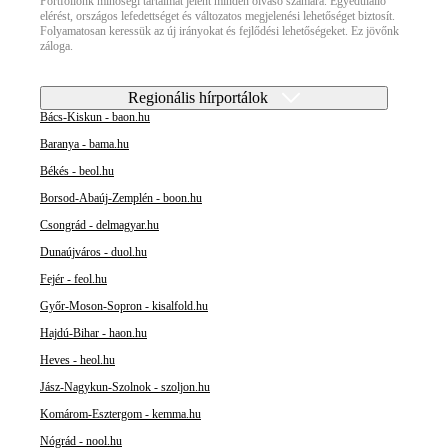
Portfóliónk minőségi tartalmat jelent minden olvasó számára. Egyedülálló
elérést, országos lefedettséget és változatos megjelenési lehetőséget biztosít.
Folyamatosan keressük az új irányokat és fejlődési lehetőségeket. Ez jövőnk
záloga.
Regionális hírportálok
Bács-Kiskun - baon.hu
Baranya - bama.hu
Békés - beol.hu
Borsod-Abaúj-Zemplén - boon.hu
Csongrád - delmagyar.hu
Dunaújváros - duol.hu
Fejér - feol.hu
Győr-Moson-Sopron - kisalfold.hu
Hajdú-Bihar - haon.hu
Heves - heol.hu
Jász-Nagykun-Szolnok - szoljon.hu
Komárom-Esztergom - kemma.hu
Nógrád - nool.hu