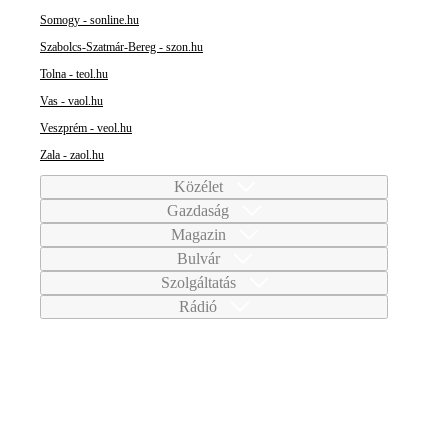
Somogy - sonline.hu
Szabolcs-Szatmár-Bereg - szon.hu
Tolna - teol.hu
Vas - vaol.hu
Veszprém - veol.hu
Zala - zaol.hu
Közélet
Gazdaság
Magazin
Bulvár
Szolgáltatás
Rádió