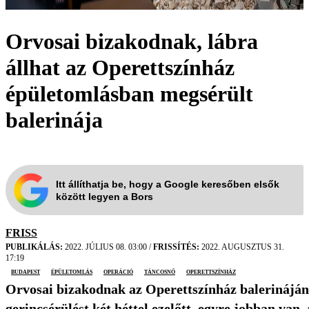
Orvosai bizakodnak, lábra
állhat az Operettszínház
épületomlásban megsérült
balerinája
Itt állíthatja be, hogy a Google keresőben elsők
között legyen a Bors
FRISS
PUBLIKÁLÁS:
2022. JÚLIUS 08. 03:00
/
FRISSÍTÉS:
2022. AUGUSZTUS 31.
17:19
Budapest
épületomlás
operáció
táncosnő
Operettszínház
Orvosai bizakodnak az Operettszínház balerinájána
gerincsérülést két héttel ezelőtt, egyre jobban van,