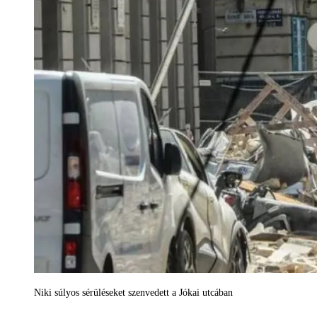
Niki súlyos sérüléseket szenvedett a Jókai utcában