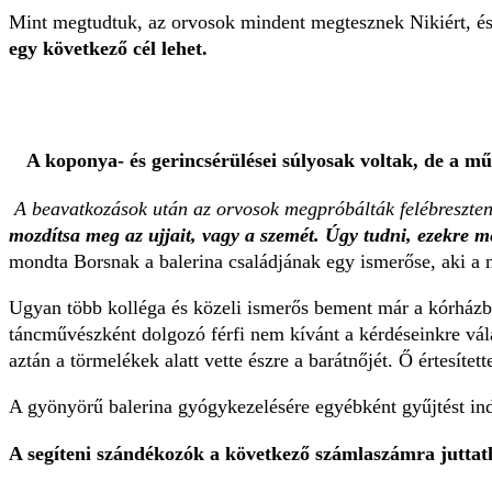
Mint megtudtuk, az orvosok mindent megtesznek Nikiért, és eg
egy következő cél lehet.
A koponya- és gerincsérülései súlyosak voltak, de a műt
A beavatkozások után az orvosok megpróbálták felébreszteni,
mozdítsa meg az ujjait, vagy a szemét. Úgy tudni, ezekre m
mondta Borsnak a balerina családjának egy ismerőse, aki a n
Ugyan több kolléga és közeli ismerős bement már a kórhá
táncművészként dolgozó férfi nem kívánt a kérdéseinkre vál
aztán a törmelékek alatt vette észre a barátnőjét. Ő értesít
A gyönyörű balerina gyógykezelésére egyébként gyűjtést ind
A segíteni szándékozók a következő számlaszámra juttat