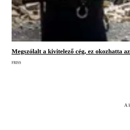
Megszólalt a kivitelező cég, ez okozhatta a
FRISS
A l