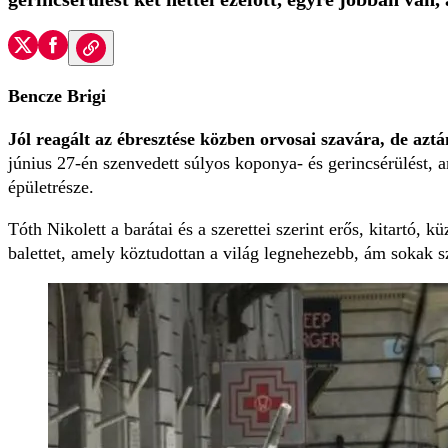
Bencze Brigi
Jól reagált az ébresztése közben orvosai szavára, de azt
június 27-én szenvedett súlyos koponya- és gerincsérülést,
épületrésze.
Tóth Nikolett a barátai és a szerettei szerint erős, kitartó, k
balettet, amely köztudottan a világ legnehezebb, ám sokak s