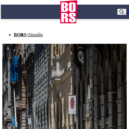
BORS
/
Aktuális