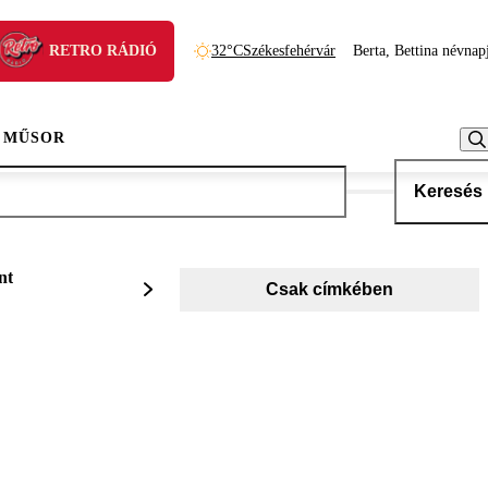
RETRO RÁDIÓ
32°C
Székesfehérvár
Berta, Bettina névnap
 MŰSOR
Keresés
nt
Csak címkében