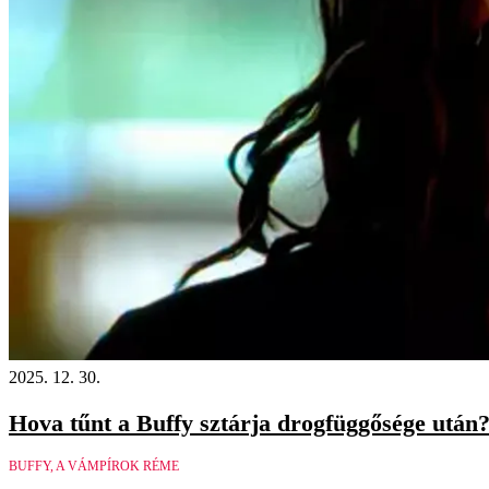
2025. 12. 30.
Hova tűnt a Buffy sztárja drogfüggősége után?
BUFFY, A VÁMPÍROK RÉME