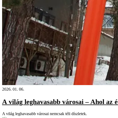
Videó
2026. 01. 06.
A világ leghavasabb városai – Ahol az 
A világ leghavasabb városai nemcsak téli díszletek.