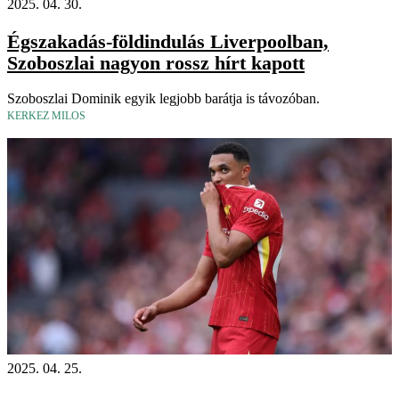
2025. 04. 30.
Égszakadás-földindulás Liverpoolban,
Szoboszlai nagyon rossz hírt kapott
Szoboszlai Dominik egyik legjobb barátja is távozóban.
KERKEZ MILOS
2025. 04. 25.