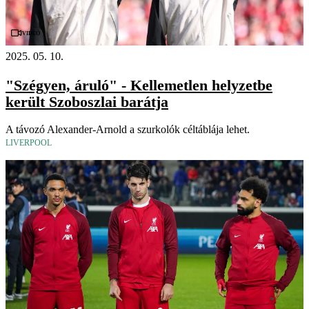
Videó
2025. 05. 10.
"Szégyen, áruló" - Kellemetlen helyzetbe
került Szoboszlai barátja
A távozó Alexander-Arnold a szurkolók céltáblája lehet.
LIVERPOOL