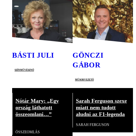
BÁSTI JULI
GÖNCZI
GÁBOR
színművésznő
műsorvezető
Nótár Mary: „Egy
Sarah Ferguson szexe
ország láthatott
miatt nem tudott
összeomlani…”
aludni az F1-legenda
SARAH FERGUSON
Videó
ÖSSZEOMLÁS