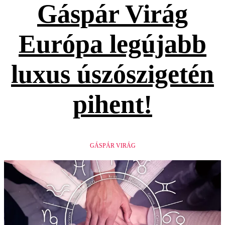
Gáspár Virág
Európa legújabb
luxus úszószigetén
pihent!
GÁSPÁR VIRÁG