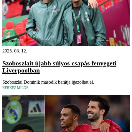
Videó
2025. 08. 12.
Szoboszlait újabb súlyos csapás fenyegeti
Liverpoolban
Szoboszlai Dominik második barátja igazolhat el.
KERKEZ MILOS