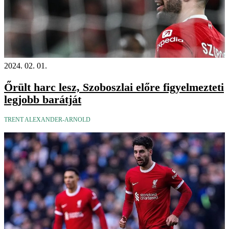
2024. 02. 01.
Őrült harc lesz, Szoboszlai előre figyelmezteti
legjobb barátját
TRENT ALEXANDER-ARNOLD