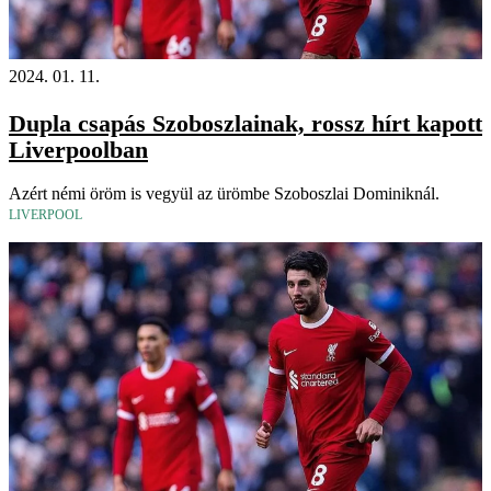
2024. 01. 11.
Dupla csapás Szoboszlainak, rossz hírt kapott
Liverpoolban
Azért némi öröm is vegyül az ürömbe Szoboszlai Dominiknál.
LIVERPOOL