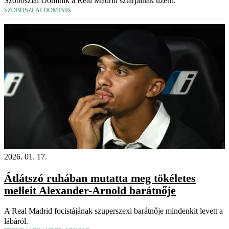
Szoboszlai Dominik a Real Madrid sztárjainak üzent.
SZOBOSZLAI DOMINIK
2026. 01. 17.
Átlátszó ruhában mutatta meg tökéletes
melleit Alexander-Arnold barátnője
A Real Madrid focistájának szuperszexi barátnője mindenkit levett a
lábáról.