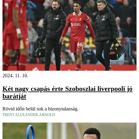
Videó
2024. 11. 10.
Két nagy csapás érte Szoboszlai liverpooli jó
barátját
Rövid időn belül sok a bizonytalanság.
TRENT ALEXANDER-ARNOLD