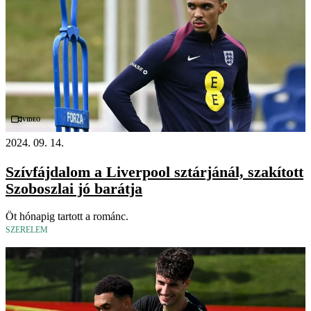
Videó
2024. 09. 14.
Szívfájdalom a Liverpool sztárjánál, szakított
Szoboszlai jó barátja
Öt hónapig tartott a románc.
SZERELEM