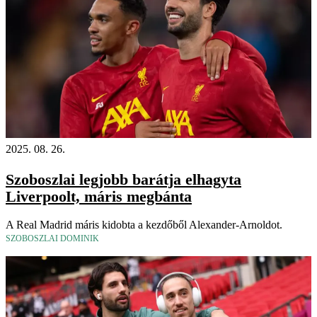
2025. 08. 26.
Szoboszlai legjobb barátja elhagyta
Liverpoolt, máris megbánta
A Real Madrid máris kidobta a kezdőből Alexander-Arnoldot.
SZOBOSZLAI DOMINIK