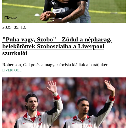
Videó
2025. 05. 12.
"Puha vagy, Szobo" - Zúdul a népharag,
belekötöttek Szoboszlaiba a Liverpool
szurkolói
Robertson, Gakpo és a magyar focista kiálltak a barátjukért.
LIVERPOOL