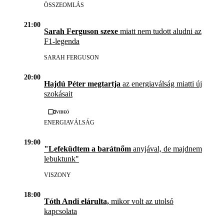
ÖSSZEOMLÁS
21:00
Sarah Ferguson szexe
miatt nem tudott aludni az
F1-legenda
SARAH FERGUSON
20:00
Hajdú Péter megtartja
az energiaválság miatti új
szokásait
Videó
ENERGIAVÁLSÁG
19:00
"Lefeküdtem a barátnőm
anyjával, de majdnem
lebuktunk"
VISZONY
18:00
Tóth Andi elárulta,
mikor volt az utolsó
kapcsolata