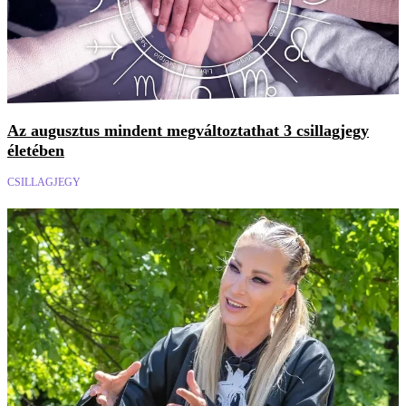
Az augusztus mindent megváltoztathat 3 csillagjegy
életében
CSILLAGJEGY