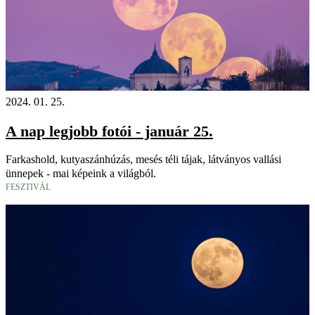
2024. 01. 25.
A nap legjobb fotói - január 25.
Farkashold, kutyaszánhúzás, mesés téli tájak, látványos vallási
ünnepek - mai képeink a világból.
FESZTIVÁL