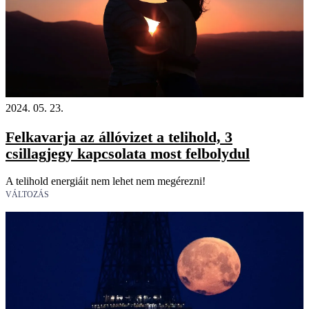
2024. 05. 23.
Felkavarja az állóvizet a telihold, 3
csillagjegy kapcsolata most felbolydul
A telihold energiáit nem lehet nem megérezni!
VÁLTOZÁS