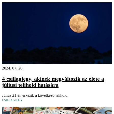
2024. 07. 20.
4 csillagjegy, akinek megváltozik az élete a
júliusi telihold hatására
Július 21-én érkezik a következő telihold.
CSILLAGJEGY