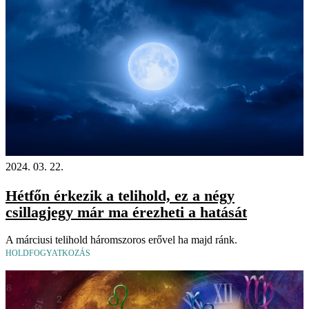
2024. 03. 22.
Hétfőn érkezik a telihold, ez a négy
csillagjegy már ma érezheti a hatását
A márciusi telihold háromszoros erővel ha majd ránk.
HOLDFOGYATKOZÁS