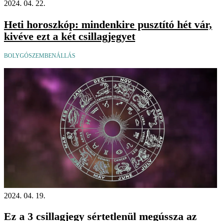
2024. 04. 22.
Heti horoszkóp: mindenkire pusztító hét vár,
kivéve ezt a két csillagjegyet
BOLYGÓSZEMBENÁLLÁS
2024. 04. 19.
Ez a 3 csillagjegy sértetlenül megússza az