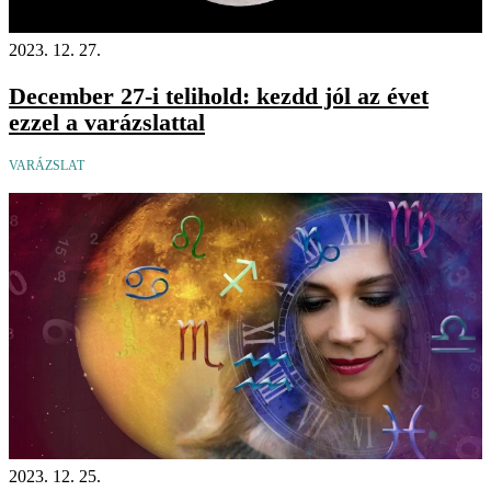
2023. 12. 27.
December 27-i telihold: kezdd jól az évet
ezzel a varázslattal
VARÁZSLAT
2023. 12. 25.