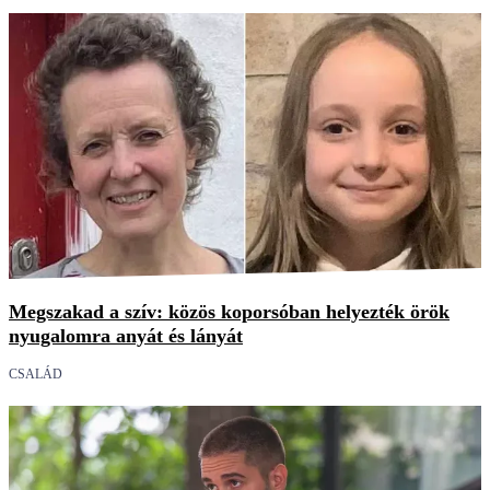
Megszakad a szív: közös koporsóban helyezték örök
nyugalomra anyát és lányát
CSALÁD