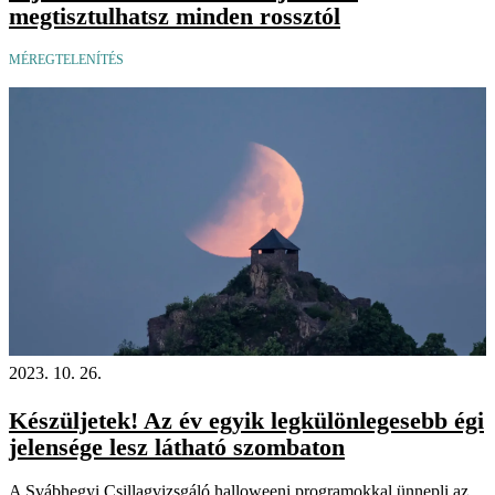
megtisztulhatsz minden rossztól
MÉREGTELENÍTÉS
2023. 10. 26.
Készüljetek! Az év egyik legkülönlegesebb égi
jelensége lesz látható szombaton
A Svábhegyi Csillagvizsgáló halloweeni programokkal ünnepli az