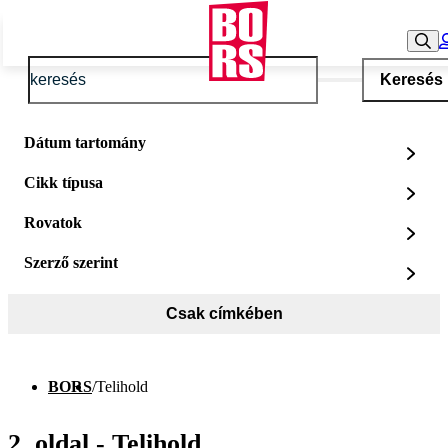
Keresés
Dátum tartomány
Cikk típusa
Rovatok
Szerző szerint
Csak címkében
BORS
/
Telihold
2. oldal - Telihold