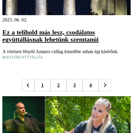
2023. 06. 02.
Ez a telihold más lesz, csodálatos
együttállásnak lehetünk szemtanúi
A vörösen fénylő Antares csillag közelébe suhan égi kísérőnk.
BOLYGÓEGYÜTTÁLLÁS
1
2
3
4