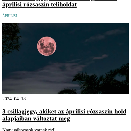
áprilisi rózsaszín teliholdat
ÁPRILISI
2024. 04. 18.
3 csillagjegy, akiket az áprilisi rózsaszín hold
alapjaiban változtat meg
Nagy változások várnak rád!