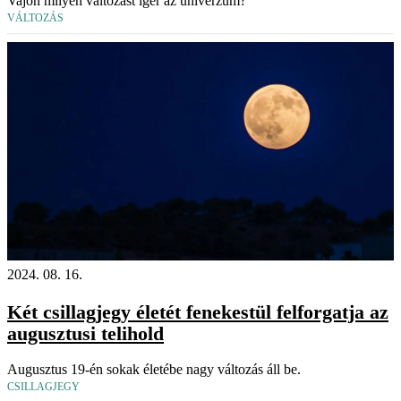
Vajon milyen változást ígér az univerzum?
VÁLTOZÁS
2024. 08. 16.
Két csillagjegy életét fenekestül felforgatja az
augusztusi telihold
Augusztus 19-én sokak életébe nagy változás áll be.
CSILLAGJEGY