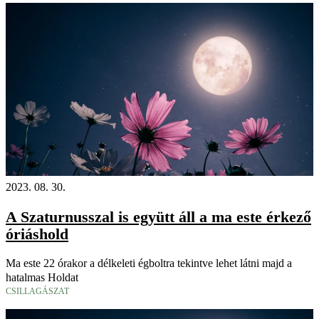
2023. 08. 30.
A Szaturnusszal is együtt áll a ma este érkező
óriáshold
Ma este 22 órakor a délkeleti égboltra tekintve lehet látni majd a
hatalmas Holdat
CSILLAGÁSZAT