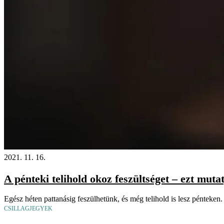
2021. 11. 16.
A pénteki telihold okoz feszültséget – ezt mutat
Egész héten pattanásig feszülhetünk, és még telihold is lesz pénteken. 
CSILLAGJEGYEK