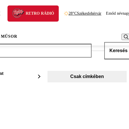
N
RETRO RÁDIÓ
28°C
Székesfehérvár
Emőd névnap
 MŰSOR
Keresés
nt
Csak címkében