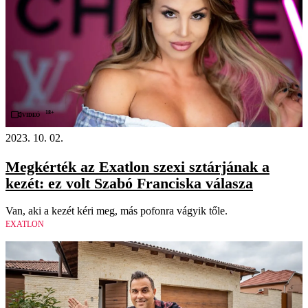
18+
Videó
2023. 10. 02.
Megkérték az Exatlon szexi sztárjának a
kezét: ez volt Szabó Franciska válasza
Van, aki a kezét kéri meg, más pofonra vágyik tőle.
EXATLON