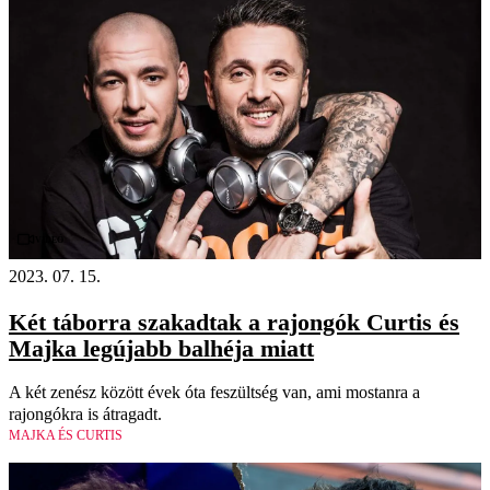
Videó
2023. 07. 15.
Két táborra szakadtak a rajongók Curtis és
Majka legújabb balhéja miatt
A két zenész között évek óta feszültség van, ami mostanra a
rajongókra is átragadt.
MAJKA ÉS CURTIS