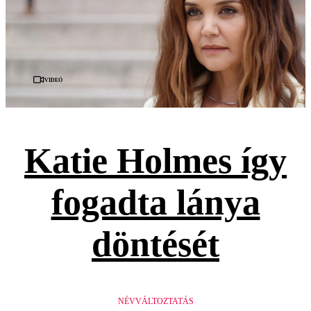
Videó
Katie Holmes így
fogadta lánya
döntését
NÉVVÁLTOZTATÁS