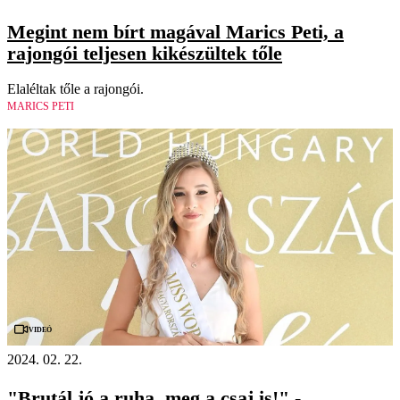
Megint nem bírt magával Marics Peti, a
rajongói teljesen kikészültek tőle
Elaléltak tőle a rajongói.
MARICS PETI
Videó
2024. 02. 22.
"Brutál jó a ruha, meg a csaj is!" -