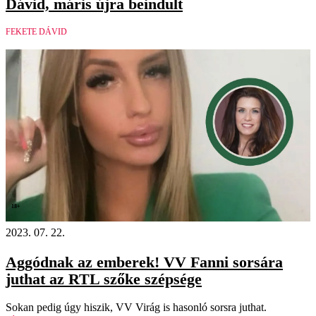
Dávid, máris újra beindult
FEKETE DÁVID
18+
2023. 07. 22.
Aggódnak az emberek! VV Fanni sorsára
juthat az RTL szőke szépsége
Sokan pedig úgy hiszik, VV Virág is hasonló sorsra juthat.