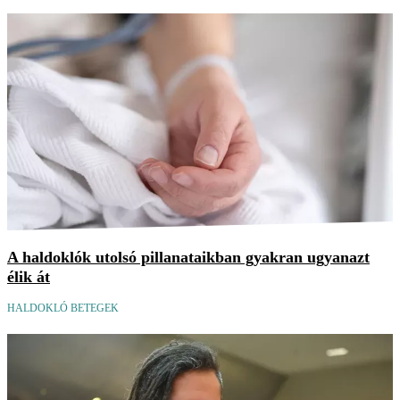
A haldoklók utolsó pillanataikban gyakran ugyanazt
élik át
HALDOKLÓ BETEGEK