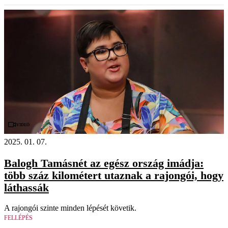
Videó
2025. 01. 07.
Balogh Tamásnét az egész ország imádja:
több száz kilométert utaznak a rajongói, hogy
láthassák
A rajongói szinte minden lépését követik.
FELLÉPÉS