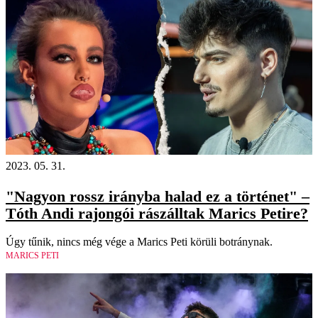
2023. 05. 31.
"Nagyon rossz irányba halad ez a történet" –
Tóth Andi rajongói rászálltak Marics Petire?
Úgy tűnik, nincs még vége a Marics Peti körüli botránynak.
MARICS PETI