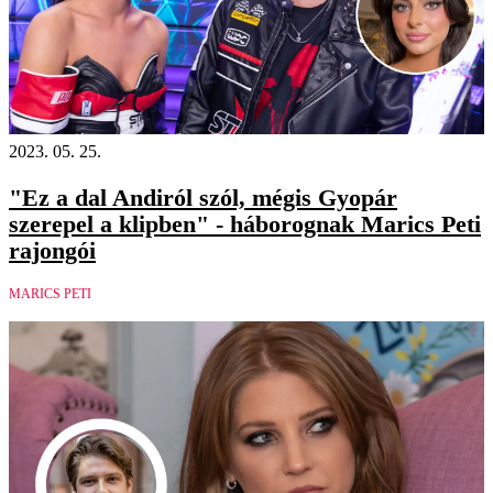
2023. 05. 25.
"Ez a dal Andiról szól, mégis Gyopár
szerepel a klipben" - háborognak Marics Peti
rajongói
MARICS PETI