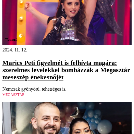
Videó
2024. 11. 12.
Marics Peti figyelmét is felhívta magára:
szerelmes levelekkel bombázzák a Megasztár
meseszép énekesnőjét
Nemcsak gyönyörű, tehetséges is.
MEGASZTÁR