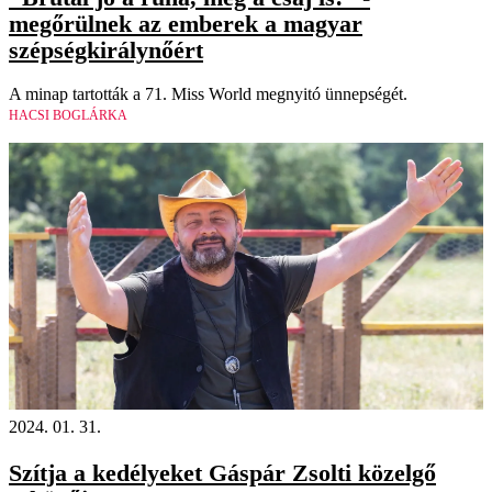
megőrülnek az emberek a magyar
szépségkirálynőért
A minap tartották a 71. Miss World megnyitó ünnepségét.
HACSI BOGLÁRKA
2024. 01. 31.
Szítja a kedélyeket Gáspár Zsolti közelgő