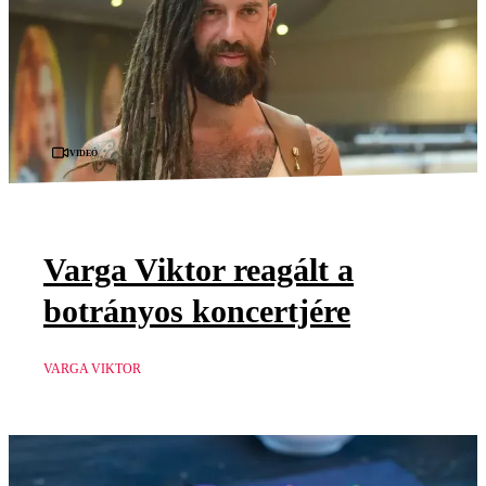
Videó
Varga Viktor reagált a
botrányos koncertjére
VARGA VIKTOR