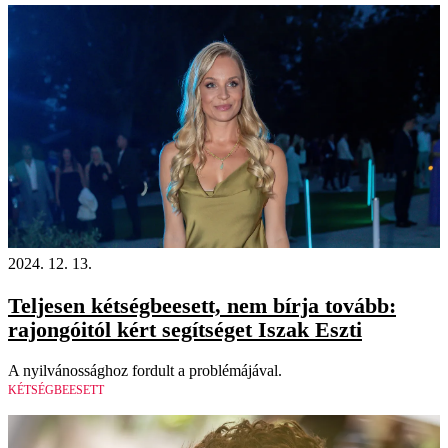
2024. 12. 13.
Teljesen kétségbeesett, nem bírja tovább:
rajongóitól kért segítséget Iszak Eszti
A nyilvánossághoz fordult a problémájával.
KÉTSÉGBEESETT