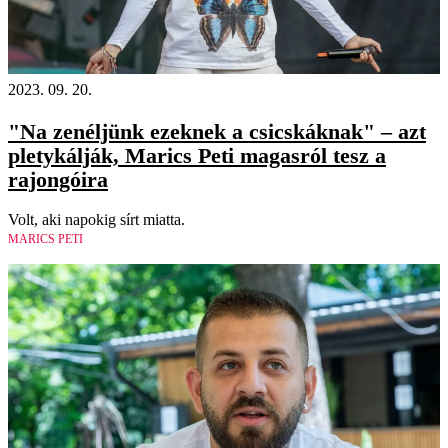
2023. 09. 20.
"Na zenéljünk ezeknek a csicskáknak" – azt
pletykálják, Marics Peti magasról tesz a
rajongóira
Volt, aki napokig sírt miatta.
MARICS PETI