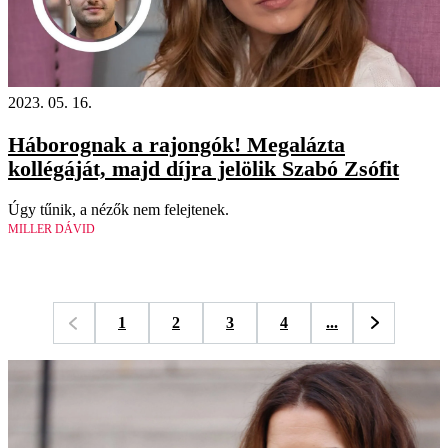
2023. 05. 16.
Háborognak a rajongók! Megalázta
kollégáját, majd díjra jelölik Szabó Zsófit
Úgy tűnik, a nézők nem felejtenek.
MILLER DÁVID
1
2
3
4
...