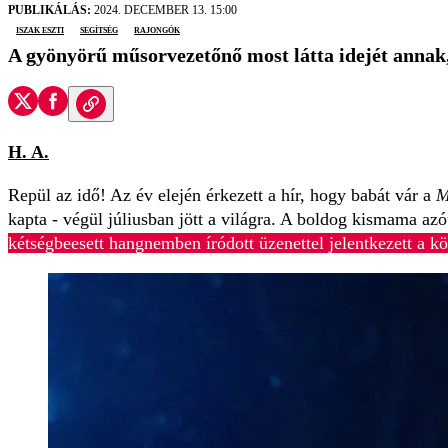
PUBLIKÁLÁS:
2024. DECEMBER 13. 15:00
Iszak Eszti
segítség
rajongók
A gyönyörű műsorvezetőnő most látta idejét annak,
H. A.
Repül az idő! Az év elején érkezett a hír, hogy babát vár a
M
kapta - végül júliusban jött a világra. A boldog kismama azó
kétségbeesett hangnemben íródott üzenettel jelentkezett a kö