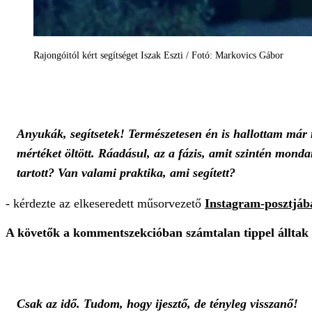
Rajongóitól kért segítséget Iszak Eszti / Fotó: Markovics Gábor
Anyukák, segítsetek! Természetesen én is hallottam már r
mértéket öltött. Ráadásul, az a fázis, amit szintén mon
tartott? Van valami praktika, ami segített?
- kérdezte az elkeseredett műsorvezető
Instagram-posztjáb
A követők a kommentszekcióban számtalan tippel álltak e
Csak az idő. Tudom, hogy ijesztő, de tényleg visszanő!