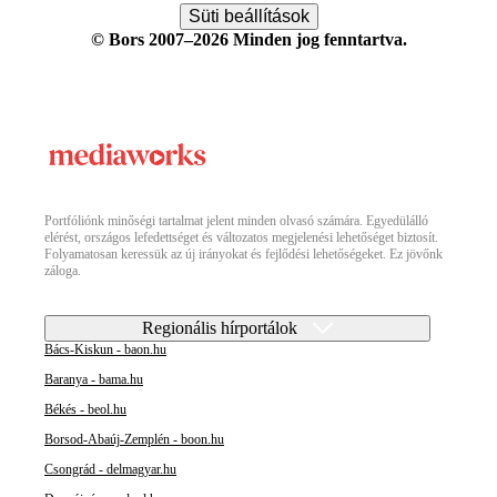
Süti beállítások
© Bors 2007–2026 Minden jog fenntartva.
Portfóliónk minőségi tartalmat jelent minden olvasó számára. Egyedülálló
elérést, országos lefedettséget és változatos megjelenési lehetőséget biztosít.
Folyamatosan keressük az új irányokat és fejlődési lehetőségeket. Ez jövőnk
záloga.
Regionális hírportálok
Bács-Kiskun - baon.hu
Baranya - bama.hu
Békés - beol.hu
Borsod-Abaúj-Zemplén - boon.hu
Csongrád - delmagyar.hu