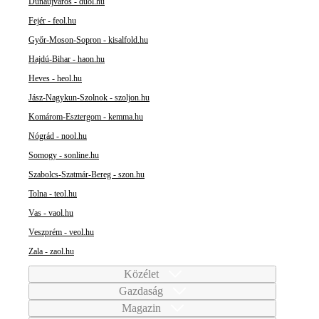
Dunaújváros - duol.hu
Fejér - feol.hu
Győr-Moson-Sopron - kisalfold.hu
Hajdú-Bihar - haon.hu
Heves - heol.hu
Jász-Nagykun-Szolnok - szoljon.hu
Komárom-Esztergom - kemma.hu
Nógrád - nool.hu
Somogy - sonline.hu
Szabolcs-Szatmár-Bereg - szon.hu
Tolna - teol.hu
Vas - vaol.hu
Veszprém - veol.hu
Zala - zaol.hu
Közélet
Gazdaság
Magazin