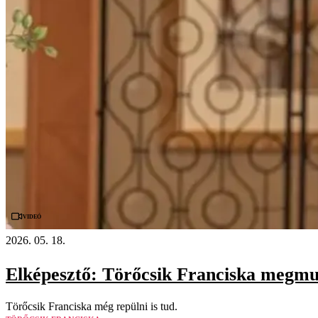
Videó
2026. 05. 18.
Elképesztő: Törőcsik Franciska megmuta
Törőcsik Franciska még repülni is tud.