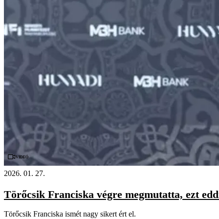
Videó
2026. 01. 27.
Törőcsik Franciska végre megmutatta, ezt eddi
Törőcsik Franciska ismét nagy sikert ért el.