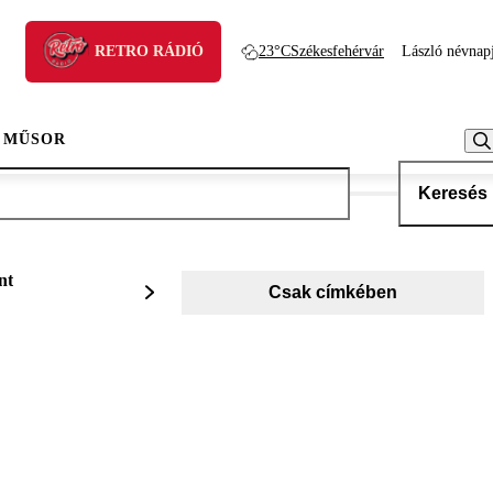
RETRO RÁDIÓ
23°C
Székesfehérvár
László névnap
 MŰSOR
Keresés
nt
Csak címkében