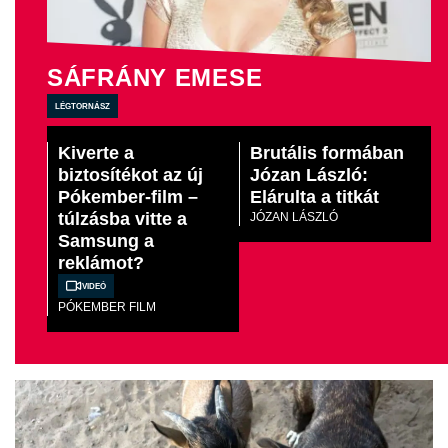
SÁFRÁNY EMESE
légtornász
Kiverte a
Brutális formában
biztosítékot az új
Józan László:
Pókember-film –
Elárulta a titkát
túlzásba vitte a
JÓZAN LÁSZLÓ
Samsung a
reklámot?
Videó
PÓKEMBER FILM