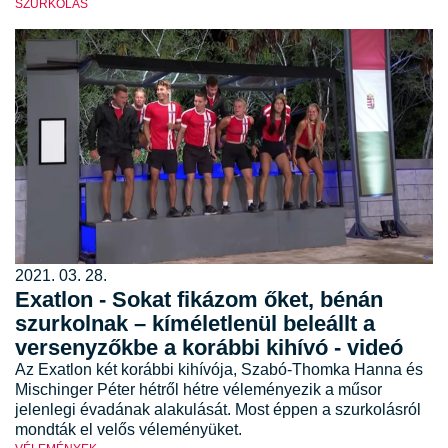
SZURKOLÁS
2021. 03. 28.
Exatlon - Sokat fikázom őket, bénán
szurkolnak – kíméletlenül beleállt a
versenyzőkbe a korábbi kihívó - videó
Az Exatlon két korábbi kihívója, Szabó-Thomka Hanna és
Mischinger Péter hétről hétre véleményezik a műsor
jelenlegi évadának alakulását. Most éppen a szurkolásról
mondták el velős véleményüket.