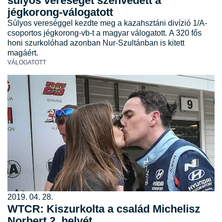
súlyos vereséget szenvedett a
jégkorong-válogatott
Súlyos vereséggel kezdte meg a kazahsztáni divízió 1/A-
csoportos jégkorong-vb-t a magyar válogatott. A 320 fős
honi szurkolóhad azonban Nur-Szultánban is kitett
magáért.
VÁLOGATOTT
2019. 04. 28.
WTCR: Kiszurkolta a család Michelisz
Norbert 2. helyét