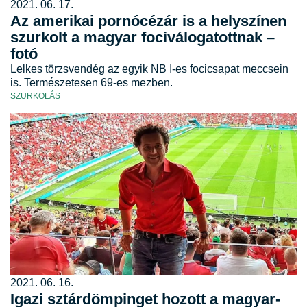
2021. 06. 17.
Az amerikai pornócézár is a helyszínen
szurkolt a magyar fociválogatottnak –
fotó
Lelkes törzsvendég az egyik NB I-es focicsapat meccsein
is. Természetesen 69-es mezben.
SZURKOLÁS
2021. 06. 16.
Igazi sztárdömpinget hozott a magyar-