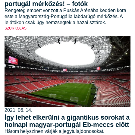
portugál mérkőzés! – fotók
Rengeteg embert vonzott a Puskás Arénába kedden kora
este a Magyarország-Portugália labdarúgó mérkőzés. A
lelátókon csak úgy hemzsegtek a hazai sztárok.
SZURKOLÁS
2021. 06. 14.
Így lehet elkerülni a gigantikus sorokat a
holnapi magyar-portugál Eb-meccs előtt
Három helyszínen várják a jegytulajdonosokat.