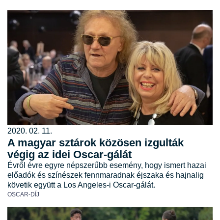
2020. 02. 11.
A magyar sztárok közösen izgulták
végig az idei Oscar-gálát
Évről évre egyre népszerűbb esemény, hogy ismert hazai
előadók és színészek fennmaradnak éjszaka és hajnalig
követik együtt a Los Angeles-i Oscar-gálát.
OSCAR-DÍJ