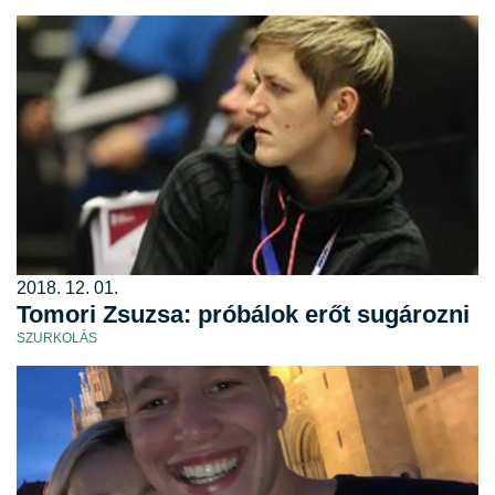
2018. 12. 01.
Tomori Zsuzsa: próbálok erőt sugározni
SZURKOLÁS