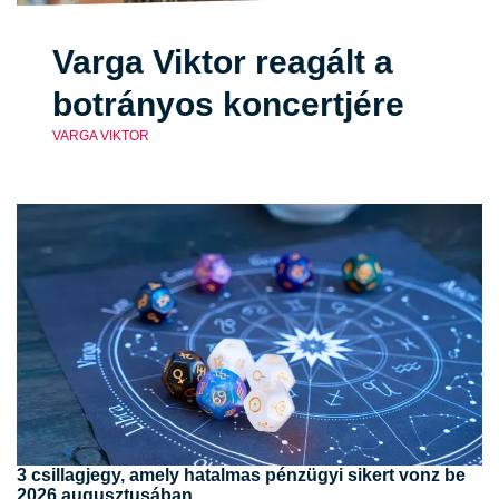
Varga Viktor reagált a
botrányos koncertjére
VARGA VIKTOR
3 csillagjegy, amely hatalmas pénzügyi sikert vonz be
2026 augusztusában