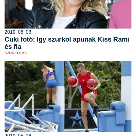
2019. 06. 03.
Cuki fotó: így szurkol apunak Kiss Rami
és fia
SZURKOLÁS
2019. 05. 16.