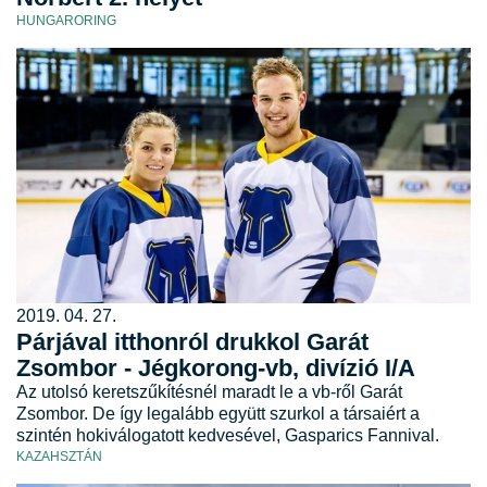
HUNGARORING
2019. 04. 27.
Párjával itthonról drukkol Garát
Zsombor - Jégkorong-vb, divízió I/A
Az utolsó keretszűkítésnél maradt le a vb-ről Garát
Zsombor. De így legalább együtt szurkol a társaiért a
szintén hokiválogatott kedvesével, Gasparics Fannival.
KAZAHSZTÁN