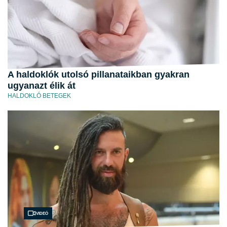
A haldoklók utolsó pillanataikban gyakran
ugyanazt élik át
HALDOKLÓ BETEGEK
Videó