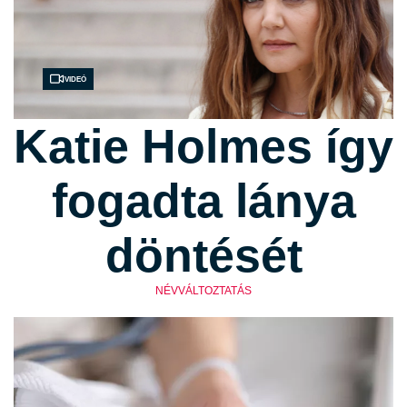
Videó
Katie Holmes így
fogadta lánya
döntését
NÉVVÁLTOZTATÁS