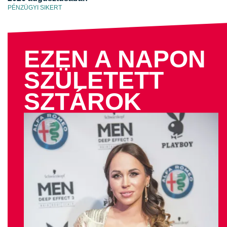
PÉNZÜGYI SIKERT
EZEN A NAPON
SZÜLETETT
SZTÁROK