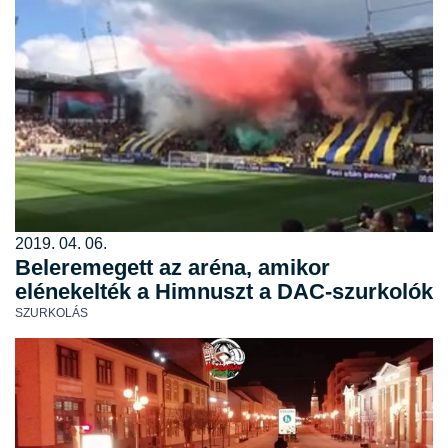
2019. 04. 06.
Beleremegett az aréna, amikor
elénekelték a Himnuszt a DAC-szurkolók
SZURKOLÁS