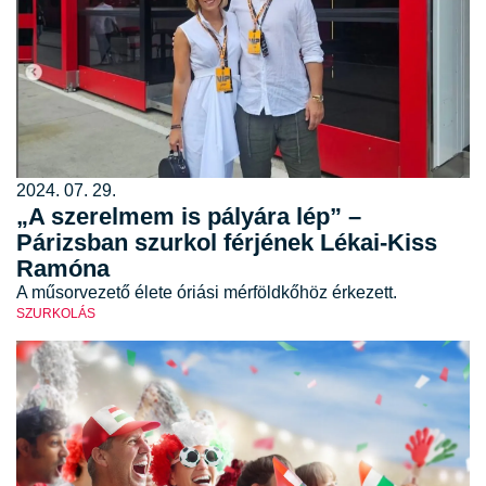
2024. 07. 29.
„A szerelmem is pályára lép” –
Párizsban szurkol férjének Lékai-Kiss
Ramóna
A műsorvezető élete óriási mérföldkőhöz érkezett.
SZURKOLÁS