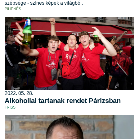
szépsége - színes képek a világból.
PIHENÉS
2022. 05. 28.
Alkohollal tartanak rendet Párizsban
FRISS