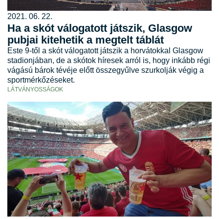
2021. 06. 22.
Ha a skót válogatott játszik, Glasgow
pubjai kitehetik a megtelt táblát
Este 9-től a skót válogatott játszik a horvátokkal Glasgow
stadionjában, de a skótok híresek arról is, hogy inkább régi
vágású bárok tévéje előtt összegyűlve szurkolják végig a
sportmérkőzéseket.
LÁTVÁNYOSSÁGOK