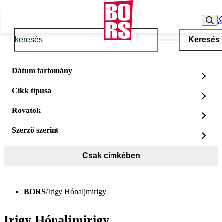
Keresés
Dátum tartomány
Cikk típusa
Rovatok
Szerző szerint
Csak címkében
BORS
/
Irigy Hónaljmirigy
Irigy Hónaljmirigy