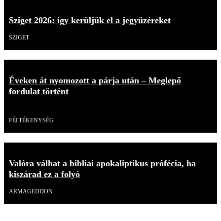
Sziget 2026: így kerüljük el a jegyüzéreket
SZIGET
Éveken át nyomozott a párja után – Meglepő
fordulat történt
Videó
FÉLTÉKENYSÉG
Valóra válhat a bibliai apokaliptikus prófécia, ha
kiszárad ez a folyó
ARMAGEDDON