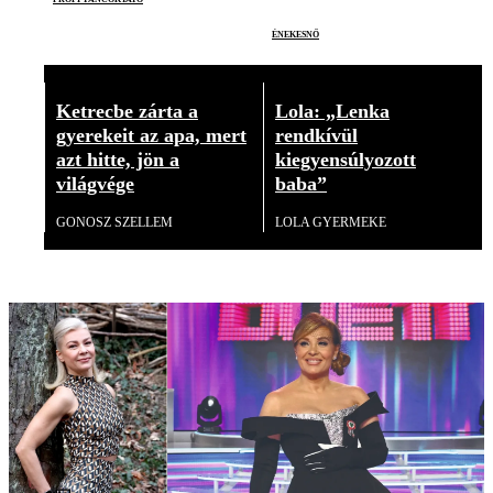
énekesnő
Ketrecbe zárta a
Lola: „Lenka
gyerekeit az apa, mert
rendkívül
azt hitte, jön a
kiegyensúlyozott
világvége
baba”
GONOSZ SZELLEM
LOLA GYERMEKE