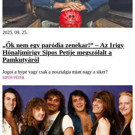
Videó
2025. 09. 25.
„Ők nem egy paródia zenekar!” – Az Irigy
Hónaljmirigy Sipos Petije megszólalt a
Pamkutyáról
Jogos a hype vagy csak a nosztalgia miatt nagy a siker?
SIPOS PÉTER