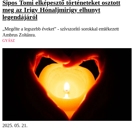
Sipos Tomi elképesztő történeteket osztott
meg az Irigy Hónaljmirigy elhunyt
legendájáról
„Megélte a legszebb éveket” - szívszorító sorokkal emlékezett
Ambrus Zoltánra.
GYÁSZ
Videó
2025. 05. 21.