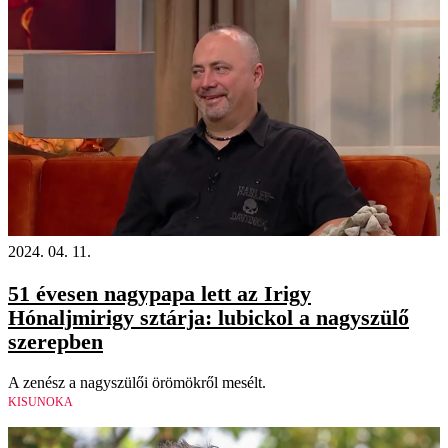
2024. 04. 11.
51 évesen nagypapa lett az Irigy
Hónaljmirigy sztárja: lubickol a nagyszülő
szerepben
A zenész a nagyszülői örömökről mesélt.
KISUNOKA