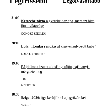
Legfrissebb
Legolvasottabb
21:00
Ketrecbe zárta a
gyerekeit az apa, mert azt hitte,
jön a világvége
GONOSZ SZELLEM
20:00
Lola: „Lenka rendkívül
kiegyensúlyozott baba”
LOLA GYERMEKE
19:00
Fájdalmat érzett a
kislány: rájött, saját anyja
mérgezte meg
18+
GYERMEK
18:30
Sziget 2026: így
kerüljük el a jegyüzéreket
SZIGET