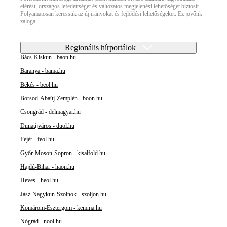
elérést, országos lefedettséget és változatos megjelenési lehetőséget biztosít.
Folyamatosan keressük az új irányokat és fejlődési lehetőségeket. Ez jövőnk
záloga.
Regionális hírportálok
Bács-Kiskun - baon.hu
Baranya - bama.hu
Békés - beol.hu
Borsod-Abaúj-Zemplén - boon.hu
Csongrád - delmagyar.hu
Dunaújváros - duol.hu
Fejér - feol.hu
Győr-Moson-Sopron - kisalfold.hu
Hajdú-Bihar - haon.hu
Heves - heol.hu
Jász-Nagykun-Szolnok - szoljon.hu
Komárom-Esztergom - kemma.hu
Nógrád - nool.hu