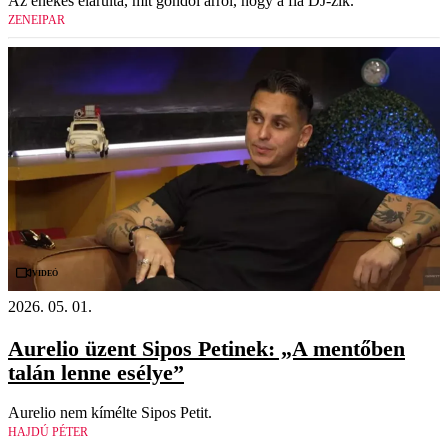
Az énekes elárulta, mit gondol arról, hogy a fia DJ-zik.
ZENEIPAR
Videó
2026. 05. 01.
Aurelio üzent Sipos Petinek: „A mentőben
talán lenne esélye”
Aurelio nem kímélte Sipos Petit.
HAJDÚ PÉTER