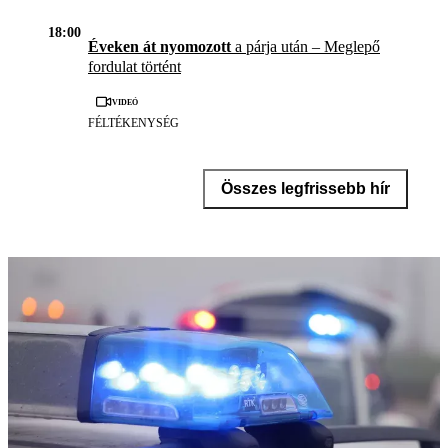
18:00
Éveken át nyomozott
a párja után – Meglepő
fordulat történt
Videó
FÉLTÉKENYSÉG
Összes legfrissebb hír