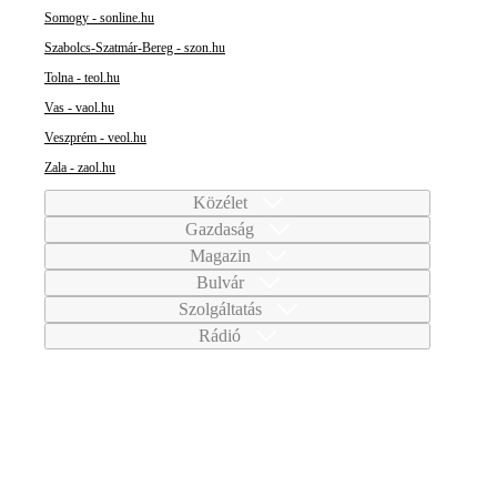
Somogy - sonline.hu
Szabolcs-Szatmár-Bereg - szon.hu
Tolna - teol.hu
Vas - vaol.hu
Veszprém - veol.hu
Zala - zaol.hu
Közélet
Gazdaság
Magazin
Bulvár
Szolgáltatás
Rádió