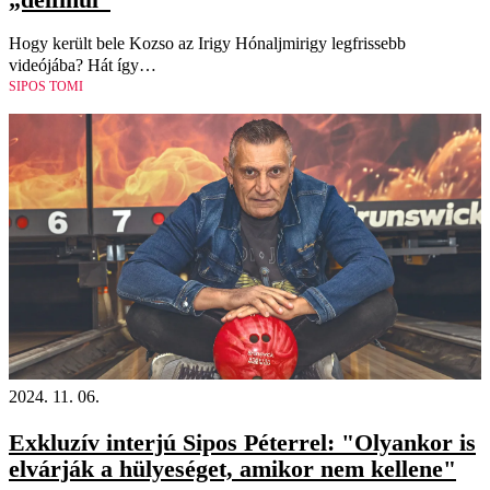
Hogy került bele Kozso az Irigy Hónaljmirigy legfrissebb
videójába? Hát így…
SIPOS TOMI
2024. 11. 06.
Exkluzív interjú Sipos Péterrel: "Olyankor is
elvárják a hülyeséget, amikor nem kellene"