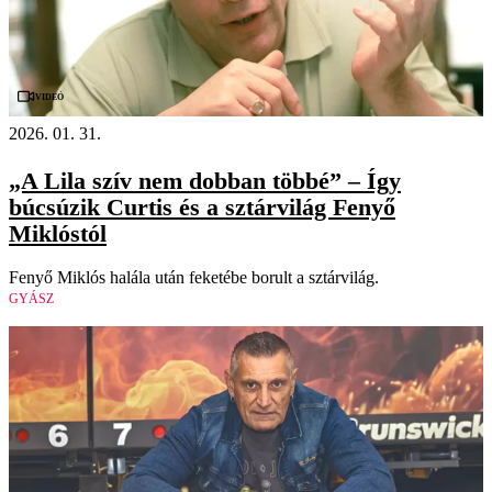
Videó
2026. 01. 31.
„A Lila szív nem dobban többé” – Így
búcsúzik Curtis és a sztárvilág Fenyő
Miklóstól
Fenyő Miklós halála után feketébe borult a sztárvilág.
GYÁSZ