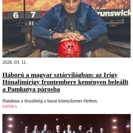
Videó
2026. 03. 11.
Háború a magyar sztárvilágban: az Irigy
Hónaljmirigy frontembere keményen beleállt
a Pamkutya párosba
Hatalmas a feszültség a hazai könnyűzenei életben.
KRITIKA