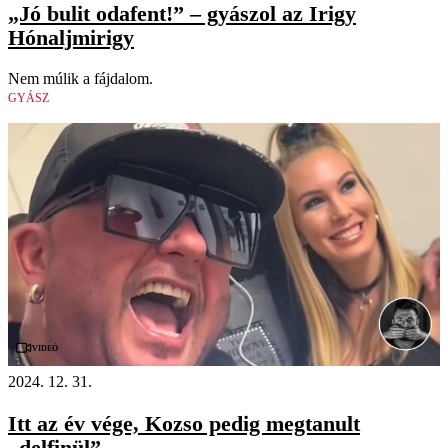
„Jó bulit odafent!” – gyászol az Irigy
Hónaljmirigy
Nem múlik a fájdalom.
GYÁSZ
Videó
2024. 12. 31.
Itt az év vége, Kozso pedig megtanult
„delfinül”