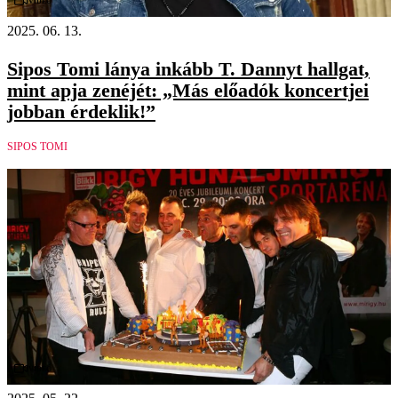
Videó
2025. 06. 13.
Sipos Tomi lánya inkább T. Dannyt hallgat,
mint apja zenéjét: „Más előadók koncertjei
jobban érdeklik!”
SIPOS TOMI
Videó