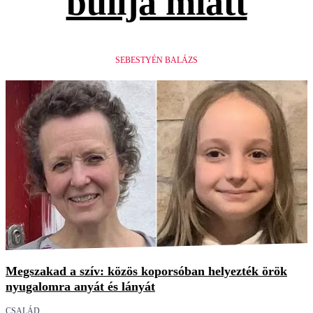
bulija miatt
SEBESTYÉN BALÁZS
Megszakad a szív: közös koporsóban helyezték örök
nyugalomra anyát és lányát
CSALÁD