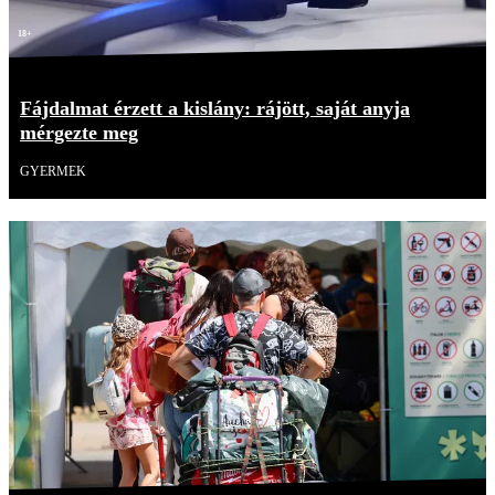
18+
Fájdalmat érzett a kislány: rájött, saját anyja
mérgezte meg
GYERMEK