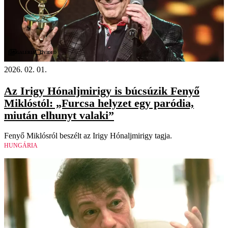
Videó
Galéria
2026. 02. 01.
Az Irigy Hónaljmirigy is búcsúzik Fenyő
Miklóstól: „Furcsa helyzet egy paródia,
miután elhunyt valaki”
Fenyő Miklósról beszélt az Irigy Hónaljmirigy tagja.
HUNGÁRIA