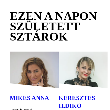
EZEN A NAPON
SZÜLETETT
SZTÁROK
MIKES ANNA
KERESZTES
ILDIKÓ
profi táncoktató