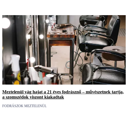
Videó
Meztelenül vág hajat a 21 éves fodrásznő – művészetnek tartja,
a szomszédok viszont kiakadtak
FODRÁSZOK MEZTELENÜL