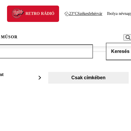
RETRO RÁDIÓ
23°C
Székesfehérvár
Ibolya névnap
 MŰSOR
Keresés
nt
Csak címkében