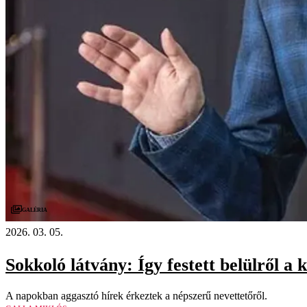
Galéria
2026. 03. 05.
Sokkoló látvány: Így festett belülről a 
A napokban aggasztó hírek érkeztek a népszerű nevettetőről.