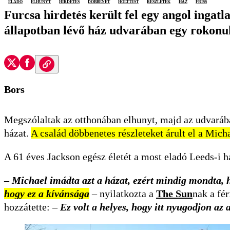
eladó
elhunyt
hirdetés
döbbenet
holttest
részletek
ház
friss
Furcsa hirdetés került fel egy angol ingatl
állapotban lévő ház udvarában egy rokonu
Bors
Megszólaltak az otthonában elhunyt, majd az udvarában
házat.
A család döbbenetes részleteket árult el a Micha
A 61 éves Jackson egész életét a most eladó Leeds-i ház
–
Michael imádta azt a házat, ezért mindig mondta, h
hogy ez a kívánsága
– nyilatkozta a
The Sun
nak a fé
hozzátette: –
Ez volt a helyes, hogy itt nyugodjon az