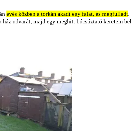
tán
evés közben a torkán akadt egy falat, és megfulladt
.
a ház udvarát, majd egy meghitt búcsúztató keretein be