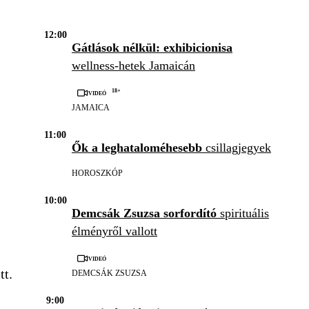
12:00
Gátlások nélkül: exhibicionisa
wellness-hetek Jamaicán
18+
Videó
JAMAICA
11:00
Ők a leghataloméhesebb
csillagjegyek
HOROSZKÓP
10:00
Demcsák Zsuzsa sorfordító
spirituális
élményről vallott
Videó
tt.
DEMCSÁK ZSUZSA
9:00