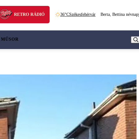
RETRO RÁDIÓ
36°C
Székesfehérvár
Berta, Bettina névnap
 MŰSOR