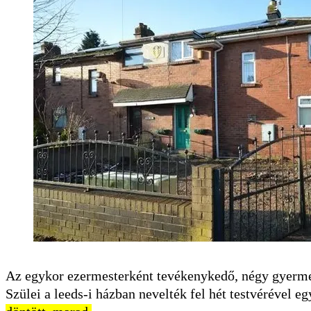
Az egykor ezermesterként tevékenykedő, négy gyermek
Szülei a leeds-i házban nevelték fel hét testvérével eg