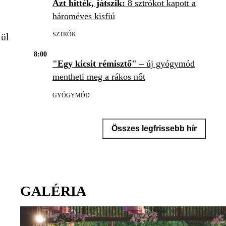
Azt hitték, játszik:
8 sztrókot kapott a
hároméves kisfiú
SZTRÓK
lül
8:00
"Egy kicsit rémisztő"
– új gyógymód
mentheti meg a rákos nőt
GYÓGYMÓD
Összes legfrissebb hír
GALÉRIA