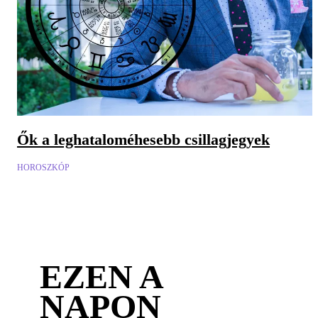
Ők a leghataloméhesebb csillagjegyek
HOROSZKÓP
EZEN A
NAPON