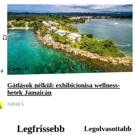
18+
 a
Videó
Gátlások nélkül: exhibicionisa wellness-
hetek Jamaicán
JAMAICA
,
Legfrissebb
Legolvasottabb