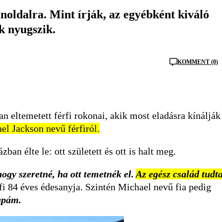
anoldalra. Mint írják, az egyébként kiváló
k nyugszik.
KOMMENT (0)
 eltemetett férfi rokonai, akik most eladásra kínálják
el Jackson nevű férfiról.
ban élte le: ott született és ott is halt meg.
ogy szeretné, ha ott temetnék el.
Az egész család tudta
rfi 84 éves édesanyja. Szintén Michael nevű fia pedig
 apám.