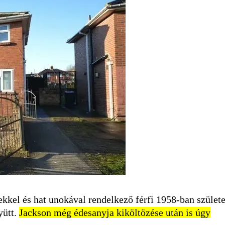
kel és hat unokával rendelkező férfi 1958-ban születe
yütt.
Jackson még édesanyja kiköltözése után is úgy