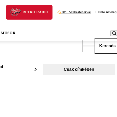
RETRO RÁDIÓ
28°C
Székesfehérvár
László névnap
 MŰSOR
Keresés
nt
Csak címkében