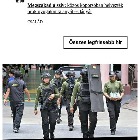
8:00
Megszakad a szív:
közös koporsóban helyezték
örök nyugalomra anyát és lányát
CSALÁD
Összes legfrissebb hír