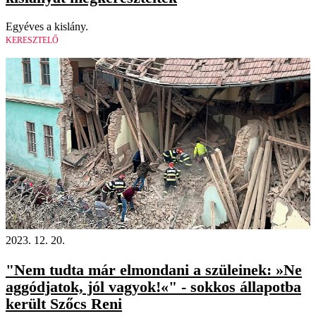
Egyéves a kislány.
KERESZTELŐ
2023. 12. 20.
"Nem tudta már elmondani a szüleinek: »Ne
aggódjatok, jól vagyok!«" - sokkos állapotba
került Szőcs Reni