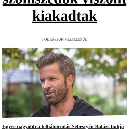
kiakadtak
FODRÁSZOK MEZTELENÜL
Videó
Egyre nagyobb a felháborodás Sebestyén Balázs bulija