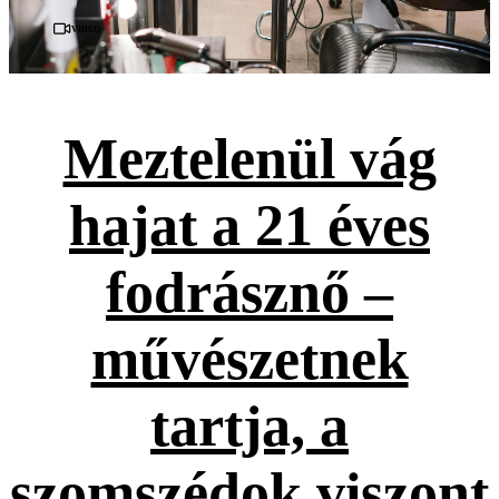
Videó
Meztelenül vág
hajat a 21 éves
fodrásznő –
művészetnek
tartja, a
szomszédok viszont