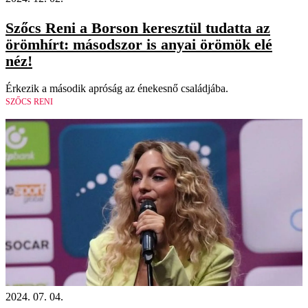
Szőcs Reni a Borson keresztül tudatta az
örömhírt: másodszor is anyai örömök elé
néz!
Érkezik a második apróság az énekesnő családjába.
SZŐCS RENI
2024. 07. 04.