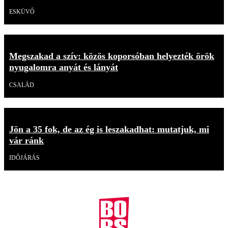
ESKÜVŐ
Megszakad a szív: közös koporsóban helyezték örök
nyugalomra anyát és lányát
CSALÁD
Jön a 35 fok, de az ég is leszakadhat: mutatjuk, mi
vár ránk
IDŐJÁRÁS