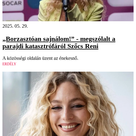
2025. 05. 29.
„Borzasztóan sajnálom!” - megszólalt a
parajdi katasztrófáról Szőcs Reni
A közösségi oldalán üzent az énekesnő.
ERDÉLY