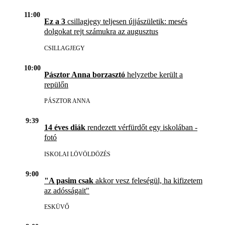
11:00
Ez a 3
csillagjegy teljesen újjászületik: mesés
dolgokat rejt számukra az augusztus
CSILLAGJEGY
10:00
Pásztor Anna borzasztó
helyzetbe került a
repülőn
PÁSZTOR ANNA
9:39
14 éves diák
rendezett vérfürdőt egy iskolában -
fotó
ISKOLAI LÖVÖLDÖZÉS
9:00
"A pasim csak
akkor vesz feleségül, ha kifizetem
az adósságait"
ESKÜVŐ