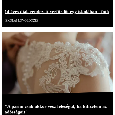
14 éves diák rendezett vérfürdőt egy iskolában - fotó
ISKOLAI LÖVÖLDÖZÉS
"A pasim csak akkor vesz feleségül, ha kifizetem az
adósságait"