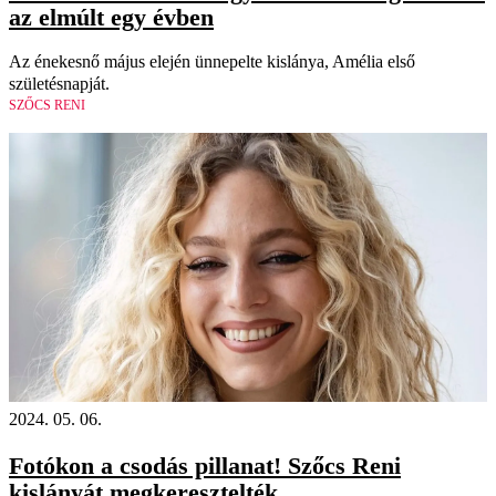
az elmúlt egy évben
Az énekesnő május elején ünnepelte kislánya, Amélia első
születésnapját.
SZŐCS RENI
2024. 05. 06.
Fotókon a csodás pillanat! Szőcs Reni
kislányát megkeresztelték