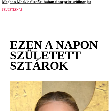
Meghan Markle fürdőruhában ünnepelte szülinapját
SZÜLETÉSNAP
EZEN A NAPON
SZÜLETETT
SZTÁROK