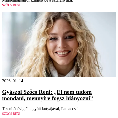
Mindennapjairól számolt be a sztáranyuka.
SZŐCS RENI
2026. 01. 14.
Gyászol Szőcs Reni: „El nem tudom
mondani, mennyire fogsz hiányozni”
Tizenhét évig élt együtt kutyájával, Pamaccsal.
SZŐCS RENI