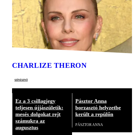
CHARLIZE THERON
színésznő
Ez a 3 csillagjegy
Pásztor Anna
teljesen újjászületik:
borzasztó helyzetbe
mesés dolgokat rejt
került a repülőn
számukra az
PÁSZTOR ANNA
augusztus