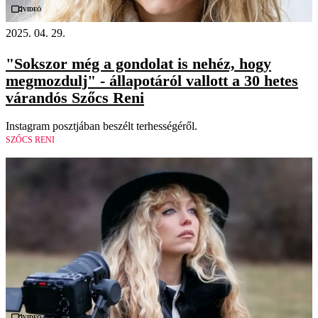
Videó
2025. 04. 29.
"Sokszor még a gondolat is nehéz, hogy
megmozdulj" - állapotáról vallott a 30 hetes
várandós Szőcs Reni
Instagram posztjában beszélt terhességéről.
SZŐCS RENI
Videó