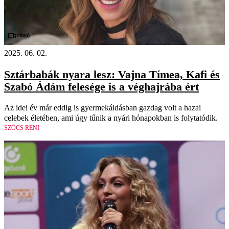
Videó
2025. 06. 02.
Sztárbabák nyara lesz: Vajna Tímea, Kafi és
Szabó Ádám felesége is a véghajrába ért
Az idei év már eddig is gyermekáldásban gazdag volt a hazai
celebek életében, ami úgy tűnik a nyári hónapokban is folytatódik.
SZŐCS RENI