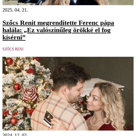
2025. 04. 21.
Szőcs Renit megrendítette Ferenc pápa
halála: „Ez valószínűleg örökké el fog
kísérni”
SZŐCS RENI
Videó
2024. 12. 02.