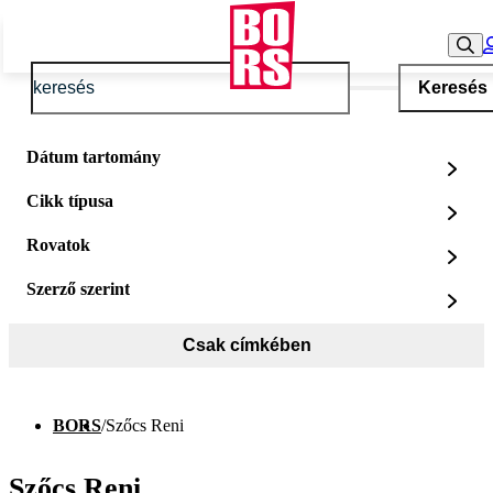
Keresés
Dátum tartomány
Cikk típusa
Rovatok
Szerző szerint
Csak címkében
BORS
/
Szőcs Reni
Szőcs Reni