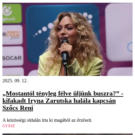
2025. 09. 12.
„Mostantól tényleg félve üljünk buszra?” -
kifakadt Iryna Zarutska halála kapcsán
Szőcs Reni
A közösségi oldalán írta ki magából az érzéseit.
GYÁSZ