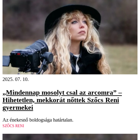
2025. 07. 10.
„Mindennap mosolyt csal az arcomra” –
Hihetetlen, mekkorát nőttek Szőcs Reni
gyermekei
Az énekesnő boldogsága határtalan.
SZŐCS RENI