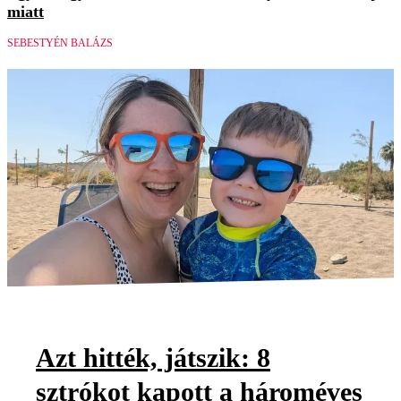
miatt
SEBESTYÉN BALÁZS
Azt hitték, játszik: 8
sztrókot kapott a hároméves