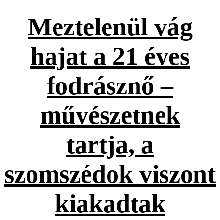
Meztelenül vág
hajat a 21 éves
fodrásznő –
művészetnek
tartja, a
szomszédok viszont
kiakadtak