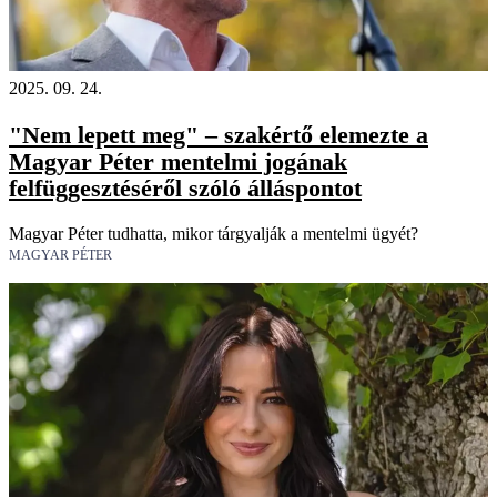
2025. 09. 24.
"Nem lepett meg" – szakértő elemezte a
Magyar Péter mentelmi jogának
felfüggesztéséről szóló álláspontot
Magyar Péter tudhatta, mikor tárgyalják a mentelmi ügyét?
MAGYAR PÉTER