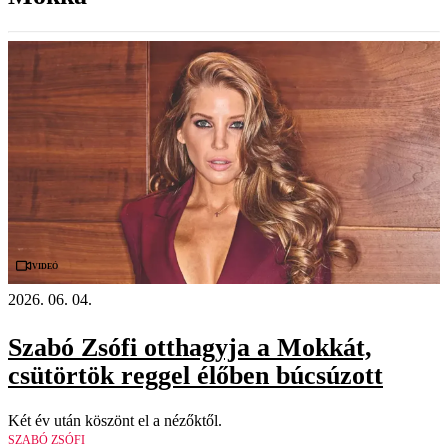
Videó
2026. 06. 04.
Szabó Zsófi otthagyja a Mokkát,
csütörtök reggel élőben búcsúzott
Két év után köszönt el a nézőktől.
SZABÓ ZSÓFI