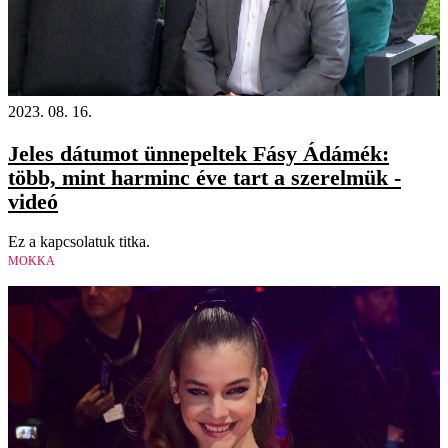
2023. 08. 16.
Jeles dátumot ünnepeltek Fásy Ádámék:
több, mint harminc éve tart a szerelmük -
videó
Ez a kapcsolatuk titka.
MOKKA