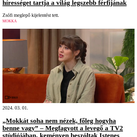
hírességet tartja a világ legszebb férfijának
Zsófi meglepő kijelentést tett.
MOKKA
Videó
2024. 03. 01.
„Mokkát soha nem nézek, főleg hogyha
benne vagy” – Megfagyott a levegő a TV2
stúdiójában, keményen beszóltak Istenes