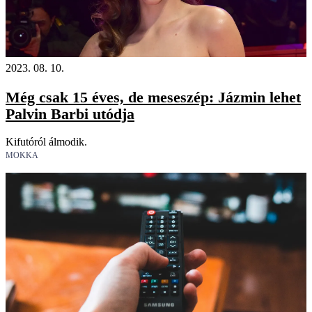
2023. 08. 10.
Még csak 15 éves, de meseszép: Jázmin lehet
Palvin Barbi utódja
Kifutóról álmodik.
MOKKA