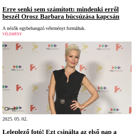
Erre senki sem számított: mindenki erről
beszél Orosz Barbara búcsúzása kapcsán
A nézők egybehangzó véleményt formáltak.
VÉLEMÉNY
Videó
2025. 05. 02.
Leleplező fotó! Ezt csinálta az első nap a