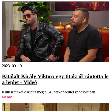
Videó
2023. 09. 19.
Kitálalt Király Viktor: egy titokról rántotta le
a leplet - Videó
Kulisszatitkot osztotta meg a Szuperkoncerttel kapcsolatban.
DR BRS