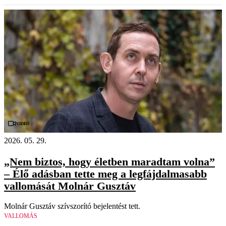
Videó
2026. 05. 29.
„Nem biztos, hogy életben maradtam volna”
– Élő adásban tette meg a legfájdalmasabb
vallomását Molnár Gusztáv
Molnár Gusztáv szívszorító bejelentést tett.
VALLOMÁS