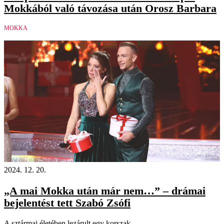
Mokkából való távozása után Orosz Barbara
MOKKA
2024. 12. 20.
„A mai Mokka után már nem…” – drámai
bejelentést tett Szabó Zsófi
A sztármai életében lezárult egy korszak.