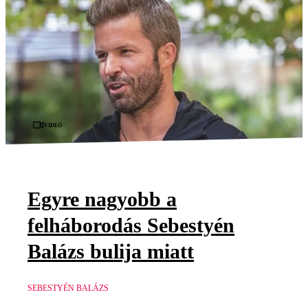
Videó
Egyre nagyobb a
felháborodás Sebestyén
Balázs bulija miatt
SEBESTYÉN BALÁZS