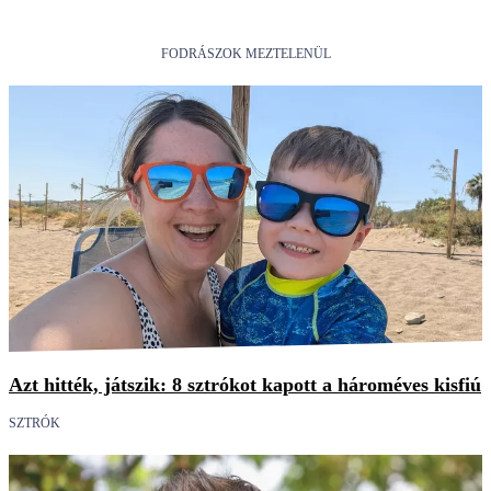
FODRÁSZOK MEZTELENÜL
Azt hitték, játszik: 8 sztrókot kapott a hároméves kisfiú
SZTRÓK