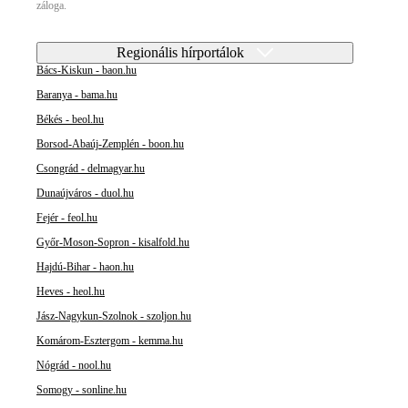
záloga.
Regionális hírportálok
Bács-Kiskun - baon.hu
Baranya - bama.hu
Békés - beol.hu
Borsod-Abaúj-Zemplén - boon.hu
Csongrád - delmagyar.hu
Dunaújváros - duol.hu
Fejér - feol.hu
Győr-Moson-Sopron - kisalfold.hu
Hajdú-Bihar - haon.hu
Heves - heol.hu
Jász-Nagykun-Szolnok - szoljon.hu
Komárom-Esztergom - kemma.hu
Nógrád - nool.hu
Somogy - sonline.hu