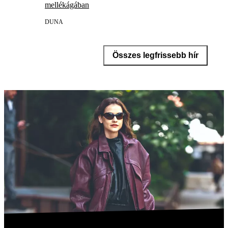
mellékágában
DUNA
Összes legfrissebb hír