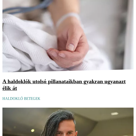
A haldoklók utolsó pillanataikban gyakran ugyanazt
élik át
HALDOKLÓ BETEGEK