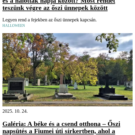
és a halottak napja között? Most rendet
teszünk végre az őszi ünnepek között
Legyen rend a fejekben az őszi ünnepek kapcsán.
HALLOWEEN
Videó
Galéria
2025. 10. 24.
Galéria: A béke és a csend otthona – Őszi
napsütés a Fiumei úti sírkertben, ahol a