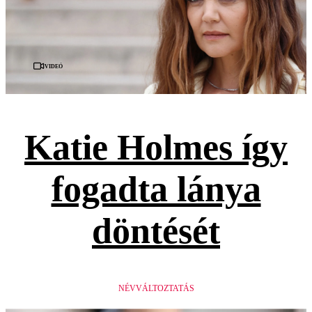
Videó
Katie Holmes így
fogadta lánya
döntését
NÉVVÁLTOZTATÁS