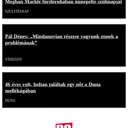
Meghan Markle fürdőruhában ünnepelte szülinapját
SZÜLETÉSNAP
Pál Dénes: „Mindannyian részese vagyunk ennek a
problémának”
Videó
VÍZHIÁNY
46 éves volt, holtan találtak egy nőt a Duna
mellékágában
DUNA