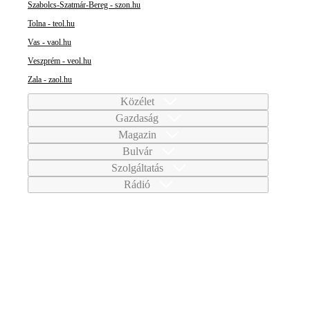
Szabolcs-Szatmár-Bereg - szon.hu
Tolna - teol.hu
Vas - vaol.hu
Veszprém - veol.hu
Zala - zaol.hu
Közélet
Gazdaság
Magazin
Bulvár
Szolgáltatás
Rádió