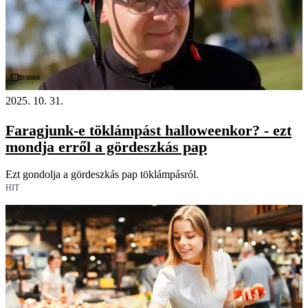
Videó
2025. 10. 31.
Faragjunk-e töklámpást halloweenkor? - ezt
mondja erről a gördeszkás pap
Ezt gondolja a gördeszkás pap töklámpásról.
HIT