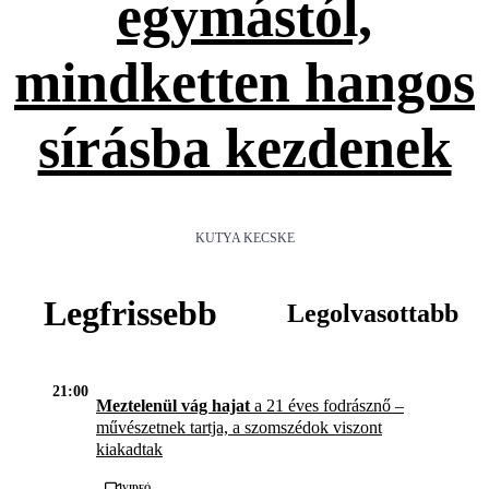
egymástól,
mindketten hangos
sírásba kezdenek
KUTYA KECSKE
Legfrissebb
Legolvasottabb
21:00
Meztelenül vág hajat
a 21 éves fodrásznő –
művészetnek tartja, a szomszédok viszont
kiakadtak
Videó