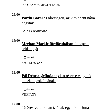
FODRÁSZOK MEZTELENÜL
20:00
Palvin Barbi és
hírességek, akik mindent hátra
hagytak
PALVIN BARBARA
19:00
Meghan Markle fürdőruhában
ünnepelte
szülinapját
Videó
SZÜLETÉSNAP
18:00
Pál Dénes: „Mindannyian
részese vagyunk
ennek a problémának”
Videó
VÍZHIÁNY
17:00
46 éves volt,
holtan találtak egy nőt a Duna