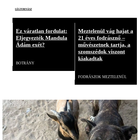
légtornász
Ez váratlan fordulat:
Meztelenül vág hajat a
Eljegyezték Mandula
21 éves fodrásznő –
Ádám exét?
művészetnek tartja, a
szomszédok viszont
Videó
kiakadtak
BOTRÁNY
Videó
FODRÁSZOK MEZTELENÜL