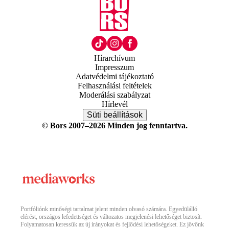
Hírarchívum
Impresszum
Adatvédelmi tájékoztató
Felhasználási feltételek
Moderálási szabályzat
Hírlevél
Süti beállítások
© Bors 2007–2026 Minden jog fenntartva.
Portfóliónk minőségi tartalmat jelent minden olvasó számára. Egyedülálló
elérést, országos lefedettséget és változatos megjelenési lehetőséget biztosít.
Folyamatosan keressük az új irányokat és fejlődési lehetőségeket. Ez jövőnk