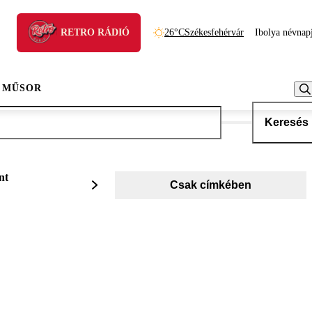
RETRO RÁDIÓ
26°C
Székesfehérvár
Ibolya névnap
 MŰSOR
Keresés
nt
Csak címkében