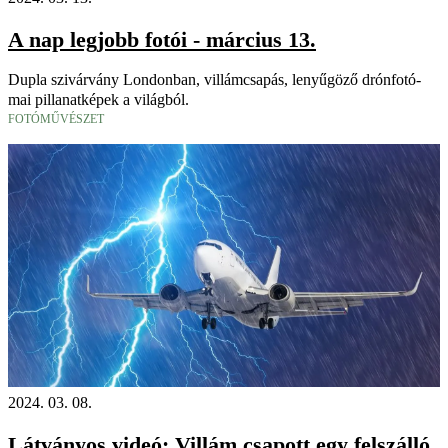
A nap legjobb fotói - március 13.
Dupla szivárvány Londonban, villámcsapás, lenyűgöző drónfotó-
mai pillanatképek a világból.
FOTÓMŰVÉSZET
2024. 03. 08.
Látványos videó: Villám csapott egy felszálló