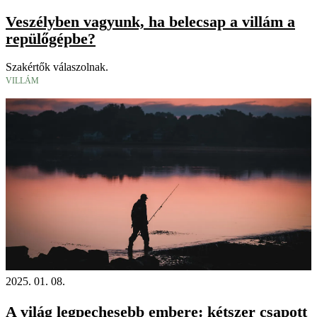
Veszélyben vagyunk, ha belecsap a villám a
repülőgépbe?
Szakértők válaszolnak.
VILLÁM
2025. 01. 08.
A világ legpechesebb embere: kétszer csapott