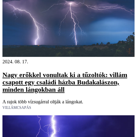
2024. 08. 17.
Nagy erőkkel vonultak ki a tűzoltók: villám
csapott egy családi házba Budakalászon,
minden lángokban áll
A rajok több vízsugárral oltják a lángokat.
VILLÁMCSAPÁS