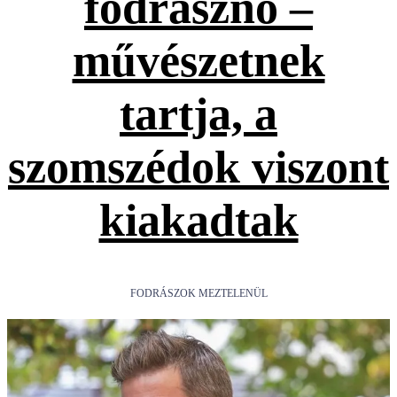
fodrásznő –
művészetnek
tartja, a
szomszédok viszont
kiakadtak
FODRÁSZOK MEZTELENÜL