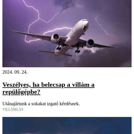
2024. 09. 24.
Veszélyes, ha belecsap a villám a
repülőgépbe?
Utánajártunk a sokakat izgató kérdésnek.
VILLÁMLÁS