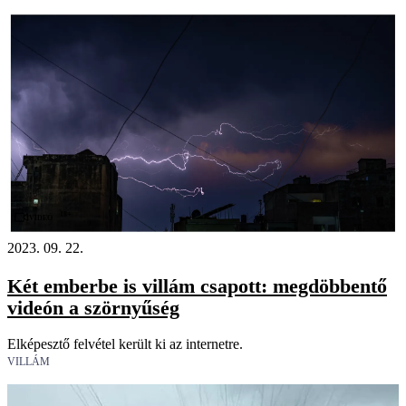
18+
Videó
2023. 09. 22.
Két emberbe is villám csapott: megdöbbentő
videón a szörnyűség
Elképesztő felvétel került ki az internetre.
VILLÁM