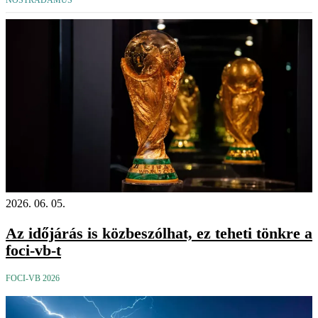
NOSTRADAMUS
2026. 06. 05.
Az időjárás is közbeszólhat, ez teheti tönkre a
foci-vb-t
FOCI-VB 2026