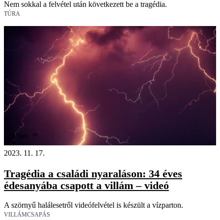
Nem sokkal a felvétel után következett be a tragédia.
TÚRA
18+
Videó
2023. 11. 17.
Tragédia a családi nyaraláson: 34 éves
édesanyába csapott a villám – videó
A szörnyű halálesetről videófelvétel is készült a vízparton.
VILLÁMCSAPÁS