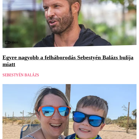
Videó
Egyre nagyobb a felháborodás Sebestyén Balázs bulija
miatt
SEBESTYÉN BALÁZS