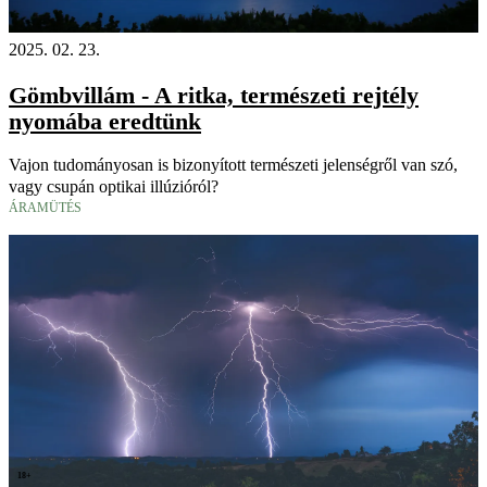
2025. 02. 23.
Gömbvillám - A ritka, természeti rejtély
nyomába eredtünk
Vajon tudományosan is bizonyított természeti jelenségről van szó,
vagy csupán optikai illúzióról?
ÁRAMÜTÉS
18+