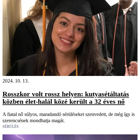
2024. 10. 13.
Rosszkor volt rossz helyen: kutyasétáltatás
közben élet-halál közé került a 32 éves nő
A fiatal nő súlyos, maradandó sérüléseket szenvedett, de még így is
szerencsének mondhatja magát.
SÉRÜLÉS