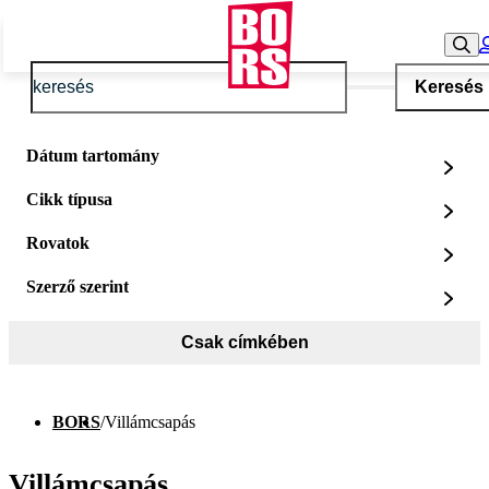
Keresés
Dátum tartomány
Cikk típusa
Rovatok
Szerző szerint
Csak címkében
BORS
/
Villámcsapás
Villámcsapás