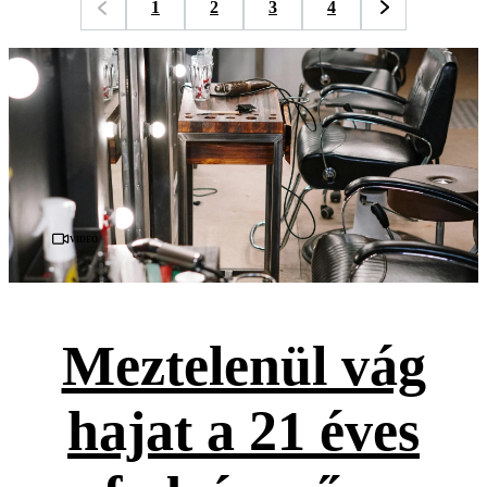
1
2
3
4
Videó
Meztelenül vág
hajat a 21 éves