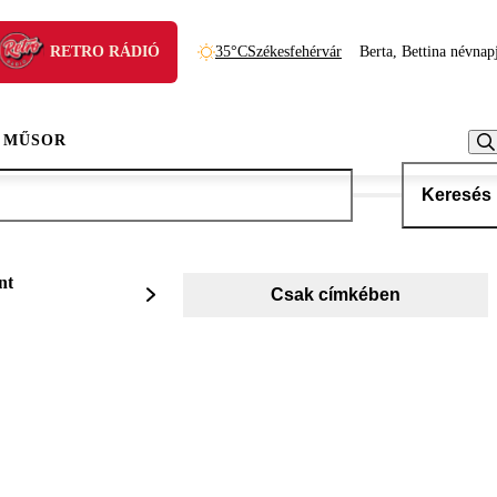
RETRO RÁDIÓ
35°C
Székesfehérvár
Berta, Bettina névnap
 MŰSOR
Keresés
nt
Csak címkében