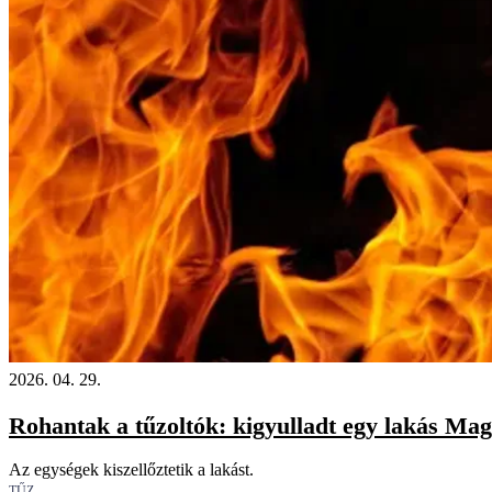
2026. 04. 29.
Rohantak a tűzoltók: kigyulladt egy lakás Ma
Az egységek kiszellőztetik a lakást.
TŰZ