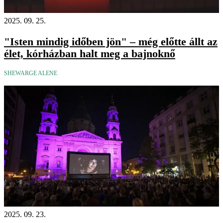
2025. 09. 25.
"Isten mindig időben jön" – még előtte állt az
élet, kórházban halt meg a bajnoknő
SHEWARGE ALENE
Videó
2025. 09. 23.