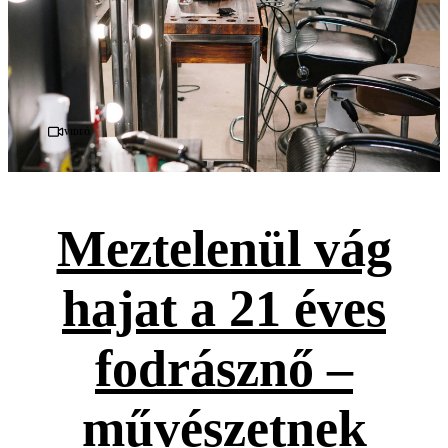
Videó
Meztelenül vág
hajat a 21 éves
fodrásznő –
művészetnek