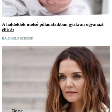
A haldoklók utolsó pillanataikban gyakran ugyanazt
élik át
HALDOKLÓ BETEGEK
Videó