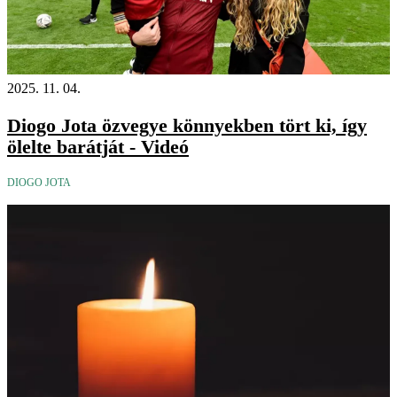
2025. 11. 04.
Diogo Jota özvegye könnyekben tört ki, így
ölelte barátját - Videó
DIOGO JOTA