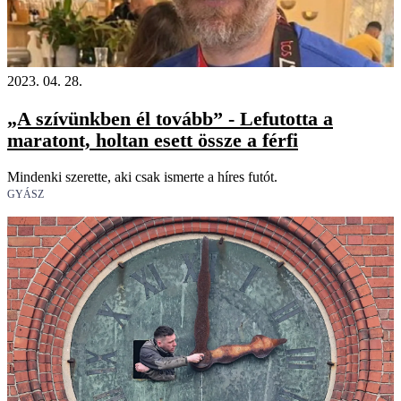
2023. 04. 28.
„A szívünkben él tovább” - Lefutotta a
maratont, holtan esett össze a férfi
Mindenki szerette, aki csak ismerte a híres futót.
GYÁSZ