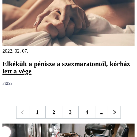
2022. 02. 07.
Elkékült a pénisze a szexmaratontól, kórház
lett a vége
FRISS
1
2
3
4
...