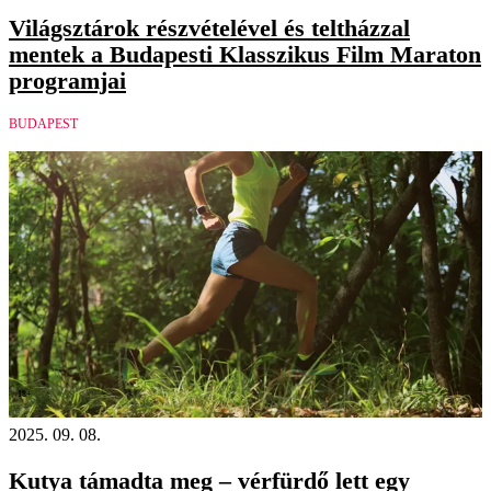
Világsztárok részvételével és teltházzal
mentek a Budapesti Klasszikus Film Maraton
programjai
BUDAPEST
18+
2025. 09. 08.
Kutya támadta meg – vérfürdő lett egy