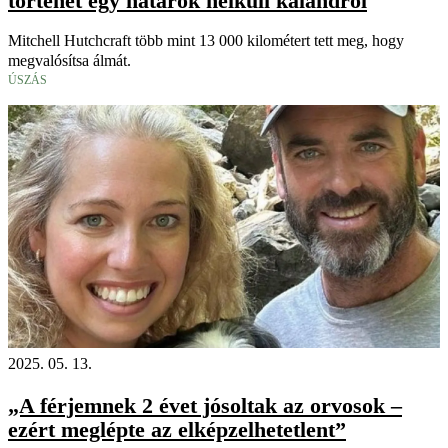
történet egy határok nélküli kalandról
Mitchell Hutchcraft több mint 13 000 kilométert tett meg, hogy
megvalósítsa álmát.
ÚSZÁS
2025. 05. 13.
„A férjemnek 2 évet jósoltak az orvosok –
ezért meglépte az elképzelhetetlent”