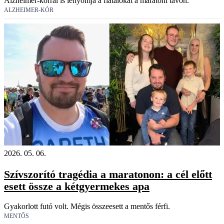
Alzheimer-kórral is lenyomja a fiatalokat a maratoni távon.
ALZHEIMER-KÓR
2026. 05. 06.
Szívszorító tragédia a maratonon: a cél előtt
esett össze a kétgyermekes apa
Gyakorlott futó volt. Mégis összeesett a mentős férfi.
MENTŐS