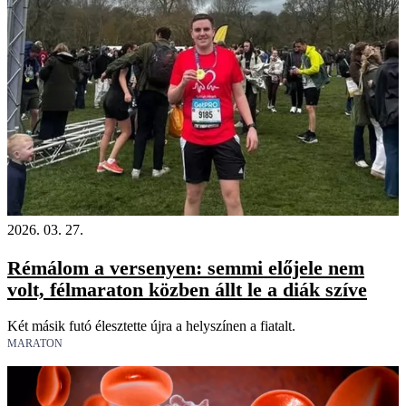
2026. 03. 27.
Rémálom a versenyen: semmi előjele nem
volt, félmaraton közben állt le a diák szíve
Két másik futó élesztette újra a helyszínen a fiatalt.
MARATON