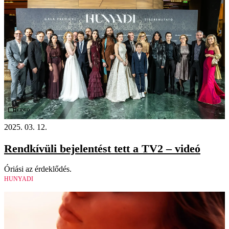
Videó
2025. 03. 12.
Rendkívüli bejelentést tett a TV2 – videó
Óriási az érdeklődés.
HUNYADI