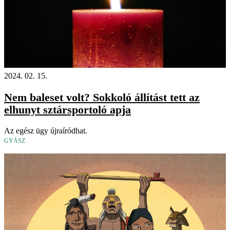
Videó
2024. 02. 15.
Nem baleset volt? Sokkoló állítást tett az
elhunyt sztársportoló apja
Az egész ügy újraíródhat.
GYÁSZ