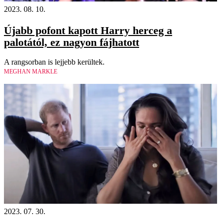
2023. 08. 10.
Újabb pofont kapott Harry herceg a
palotától, ez nagyon fájhatott
A rangsorban is lejjebb kerültek.
MEGHAN MARKLE
2023. 07. 30.