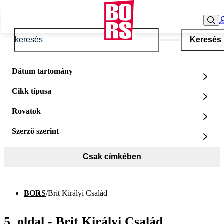
Keresés
Dátum tartomány
Cikk típusa
Rovatok
Szerző szerint
Csak címkében
BORS
/
Brit Királyi Család
5. oldal - Brit Királyi Család