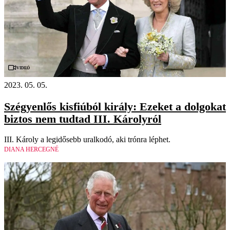
Videó
2023. 05. 05.
Szégyenlős kisfiúból király: Ezeket a dolgokat
biztos nem tudtad III. Károlyról
III. Károly a legidősebb uralkodó, aki trónra léphet.
DIANA HERCEGNÉ