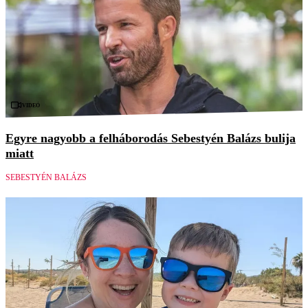
Videó
Egyre nagyobb a felháborodás Sebestyén Balázs bulija
miatt
SEBESTYÉN BALÁZS