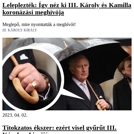
Leleplezték: Így néz ki III. Károly és Kamilla
koronázási meghívója
Meglepő, mire nyomtatták a meghívót!
III. KÁROLY KIRÁLY
2023. 04. 02.
Titokzatos ékszer: ezért visel gyűrűt III.