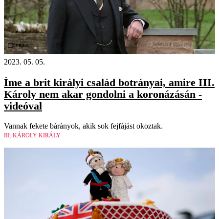
Videó
2023. 05. 05.
Íme a brit királyi család botrányai, amire III.
Károly nem akar gondolni a koronázásán -
videóval
Vannak fekete bárányok, akik sok fejfájást okoztak.
III. KÁROLY KIRÁLY