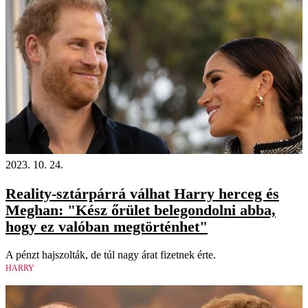
2023. 10. 24.
Reality-sztárpárrá válhat Harry herceg és
Meghan: "Kész őrület belegondolni abba,
hogy ez valóban megtörténhet"
A pénzt hajszolták, de túl nagy árat fizetnek érte.
HARRY