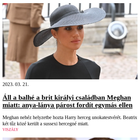
2023. 03. 21.
Áll a balhé a brit királyi családban Meghan
miatt: anya-lánya párost fordít egymás ellen
Meghan nehéz helyzetbe hozta Harry herceg unokatestvérét. Beatrix
két tűz közé került a sussexi hercegné miatt.
VISZÁLY