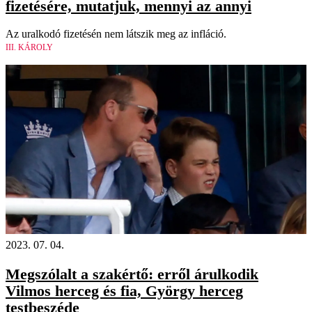
fizetésére, mutatjuk, mennyi az annyi
Az uralkodó fizetésén nem látszik meg az infláció.
III. KÁROLY
2023. 07. 04.
Megszólalt a szakértő: erről árulkodik
Vilmos herceg és fia, György herceg
testbeszéde