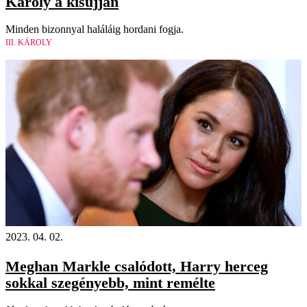
Károly a kisujján
Minden bizonnyal haláláig hordani fogja.
III. KÁROLY
2023. 04. 02.
Meghan Markle csalódott, Harry herceg
sokkal szegényebb, mint remélte