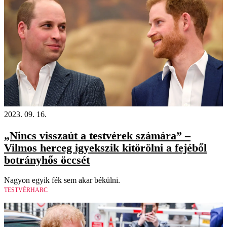
2023. 09. 16.
„Nincs visszaút a testvérek számára” –
Vilmos herceg igyekszik kitörölni a fejéből
botrányhős öccsét
Nagyon egyik fék sem akar békülni.
TESTVÉRHARC