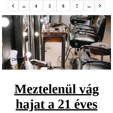
...
4
5
6
7
...
Videó
Meztelenül vág
hajat a 21 éves