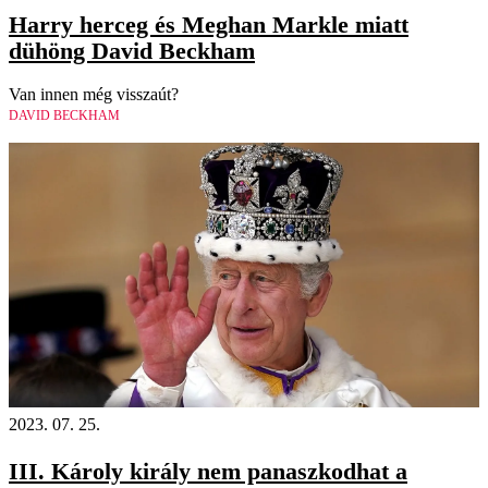
Harry herceg és Meghan Markle miatt
dühöng David Beckham
Van innen még visszaút?
DAVID BECKHAM
2023. 07. 25.
III. Károly király nem panaszkodhat a