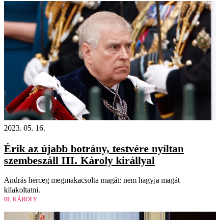
2023. 05. 16.
Érik az újabb botrány, testvére nyíltan
szembeszáll III. Károly királlyal
András herceg megmakacsolta magát: nem hagyja magát
kilakoltatni.
III. KÁROLY