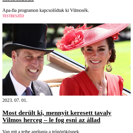
Apa-fia programon kapcsolódtak ki Vilmosék.
TESTBESZÉD
2023. 07. 01.
Most derült ki, mennyit keresett tavaly
Vilmos herceg – le fog esni az állad
Van mit a tejbe aprítania a trónörökösnek.