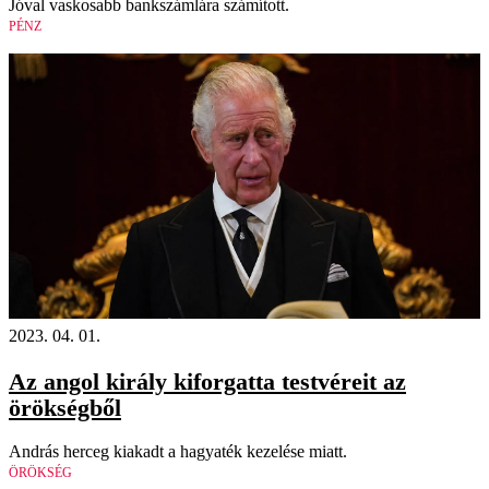
Jóval vaskosabb bankszámlára számított.
PÉNZ
2023. 04. 01.
Az angol király kiforgatta testvéreit az
örökségből
András herceg kiakadt a hagyaték kezelése miatt.
ÖRÖKSÉG