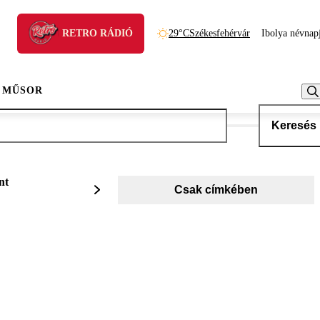
RETRO RÁDIÓ
29°C
Székesfehérvár
Ibolya névnap
 MŰSOR
Keresés
nt
Csak címkében