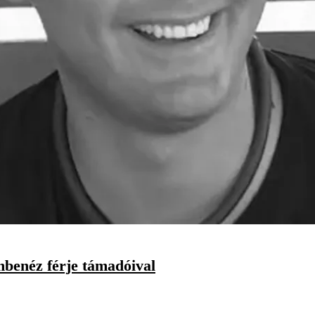
mbenéz férje támadóival