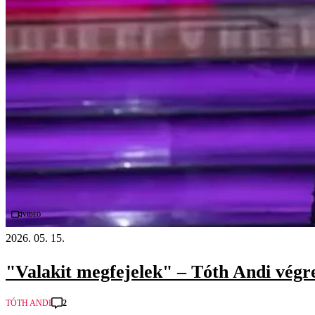
Videó
2026. 05. 15.
"Valakit megfejelek" – Tóth Andi végr
2
TÓTH ANDI