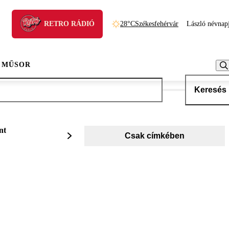
RETRO RÁDIÓ
28°C
Székesfehérvár
László névnap
 MŰSOR
Keresés
nt
Csak címkében