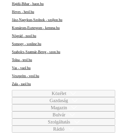
Hajdú-Bihar - haon.hu
Heves - heol.hu
Jász-Nagykun-Szolnok - szoljon.hu
Komárom-Esztergom - kemma.hu
Nógrád - nool.hu
Somogy - sonline.hu
Szabolcs-Szatmár-Bereg - szon.hu
Tolna - teol.hu
Vas - vaol.hu
Veszprém - veol.hu
Zala - zaol.hu
Közélet
Gazdaság
Magazin
Bulvár
Szolgáltatás
Rádió