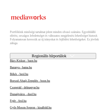
Portfóliónk minőségi tartalmat jelent minden olvasó számára. Egyedülálló
elérést, országos lefedettséget és változatos megjelenési lehetőséget biztosít.
Folyamatosan keressük az új irányokat és fejlődési lehetőségeket. Ez jövőnk
záloga.
Regionális hírportálok
Bács-Kiskun - baon.hu
Baranya - bama.hu
Békés - beol.hu
Borsod-Abaúj-Zemplén - boon.hu
Csongrád - delmagyar.hu
Dunaújváros - duol.hu
Fejér - feol.hu
Győr-Moson-Sopron - kisalfold.hu