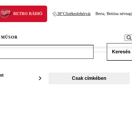
RETRO RÁDIÓ
38°C
Székesfehérvár
Berta, Bettina névnap
 MŰSOR
Keresés
nt
Csak címkében