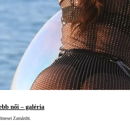
bb női – galéria
elmesei Zamárdit.