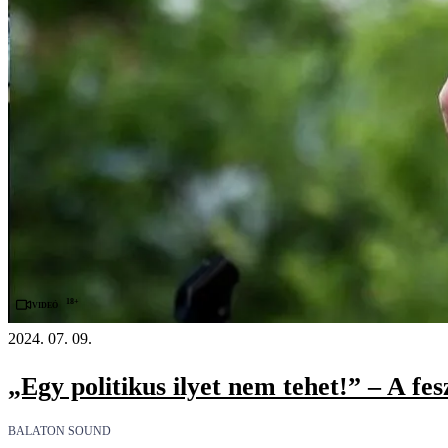
18+
Videó
2024. 07. 09.
„Egy politikus ilyet nem tehet!” – A fes
BALATON SOUND