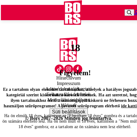
18
Figyelem!
Hírarchívum
Impresszum
Adatvédelmi tájékoztató
Ez a tartalom olyan elemeket tartalmazhat, amelyek a hatályos jogsza
Felhasználási feltételek
kategóriái szerint kiskorúakra károsak lehetnek. Ha azt szeretné, hog
Moderálási szabályzat
ilyen tartalmakhoz erről a számítógépről kiskorú ne férhessen hozz
Hírlevél
használjon szűrőprogramot! A javasolt szűrőprogram elérhető
ide katt
Süti beállítások
Ha ön elmúlt 18 éves, kattintson az "Elmúltam 18 éves" gombra és a tartal
© Bors 2007–2026 Minden jog fenntartva.
ön számára elérhető lesz. Ha ön nem múlt el 18 éves, kattintson a "Nem múl
18 éves" gombra; ez a tartalom az ön számára nem lesz elérhető.