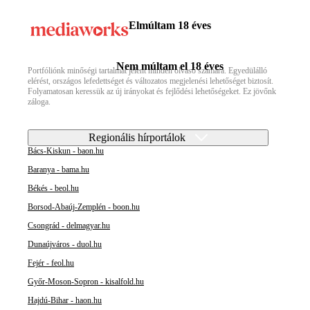
Elmúltam 18 éves
Nem múltam el 18 éves
Portfóliónk minőségi tartalmat jelent minden olvasó számára. Egyedülálló
elérést, országos lefedettséget és változatos megjelenési lehetőséget biztosít.
Folyamatosan keressük az új irányokat és fejlődési lehetőségeket. Ez jövőnk
záloga.
Regionális hírportálok
Bács-Kiskun - baon.hu
Baranya - bama.hu
Békés - beol.hu
Borsod-Abaúj-Zemplén - boon.hu
Csongrád - delmagyar.hu
Dunaújváros - duol.hu
Fejér - feol.hu
Győr-Moson-Sopron - kisalfold.hu
Hajdú-Bihar - haon.hu