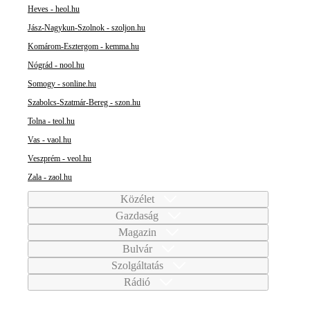
Heves - heol.hu
Jász-Nagykun-Szolnok - szoljon.hu
Komárom-Esztergom - kemma.hu
Nógrád - nool.hu
Somogy - sonline.hu
Szabolcs-Szatmár-Bereg - szon.hu
Tolna - teol.hu
Vas - vaol.hu
Veszprém - veol.hu
Zala - zaol.hu
Közélet
Gazdaság
Magazin
Bulvár
Szolgáltatás
Rádió