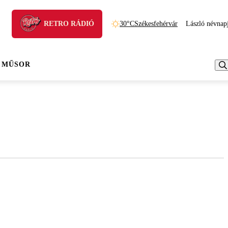
RETRO RÁDIÓ
30°C
Székesfehérvár
László névnap
 MŰSOR