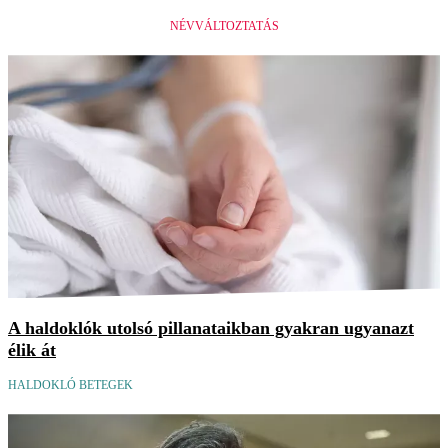
NÉVVÁLTOZTATÁS
A haldoklók utolsó pillanataikban gyakran ugyanazt
élik át
HALDOKLÓ BETEGEK