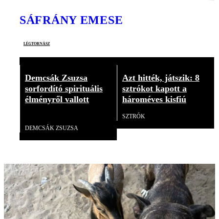
SÁFRÁNY EMESE
légtornász
Demcsák Zsuzsa
Azt hitték, játszik: 8
sorfordító spirituális
sztrókot kapott a
élményről vallott
hároméves kisfiú
SZTRÓK
Videó
DEMCSÁK ZSUZSA