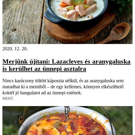
2020. 12. 20.
Merjünk újítani: Lazacleves és aranygaluska
is kerülhet az ünnepi asztalra
Nincs karácsony töltött káposzta nélkül, és az aranygaluska sem
maradhat ki a menüből – de egy kellemes, könnyen elkészíthető
koktél jó hangulatot ad az ünnepi estének.
MENÜ