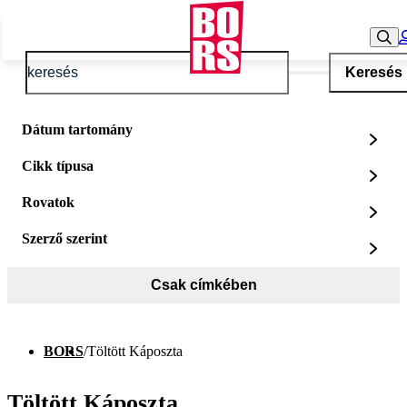
Keresés
Dátum tartomány
Cikk típusa
Rovatok
Szerző szerint
Csak címkében
BORS
/
Töltött Káposzta
Töltött Káposzta