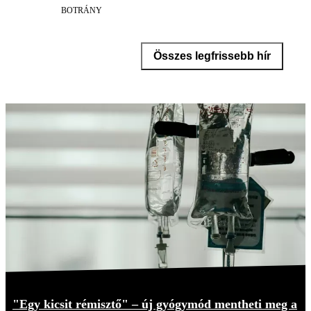
BOTRÁNY
Összes legfrissebb hír
"Egy kicsit rémisztő" – új gyógymód mentheti meg a