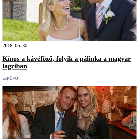
2018. 06. 30.
Kínos a kávéfőző, folyik a pálinka a magyar
lagziban
ESKÜVŐ