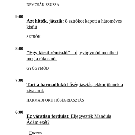
DEMCSÁK ZSUZSA
9:00
Azt hitték, játszik:
8 sztrókot kapott a hároméves
kisfiú
SZTRÓK
8:00
"Egy kicsit rémisztő"
– új gyógymód mentheti
meg a rákos nőt
GYÓGYMÓD
7:00
Tart a harmadfokú
hőségriasztás, ekkor jönnek a
zivatarok
HARMADFOKÚ HŐSÉGRIASZTÁS
6:00
Ez váratlan fordulat:
Eljegyezték Mandula
Ádám exét?
Videó