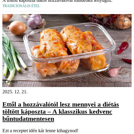
A töltött káposzta titkos hozzávalóval mindenkit lenyűgöz.
TRADICIONÁLIS ÉTEL
Videó
2025. 12. 21.
Ettől a hozzávalótól lesz mennyei a diétás
töltött káposzta – A klasszikus kedvenc
bűntudatmentesen
Ezt a receptet idén kár lenne kihagynod!