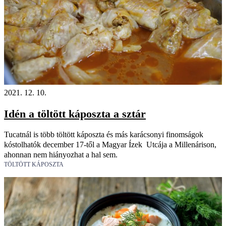
2021. 12. 10.
Idén a töltött káposzta a sztár
Tucatnál is több töltött káposzta és más karácsonyi finomságok
kóstolhatók december 17-től a Magyar Ízek Utcája a Millenárison,
ahonnan nem hiányozhat a hal sem.
TÖLTÖTT KÁPOSZTA