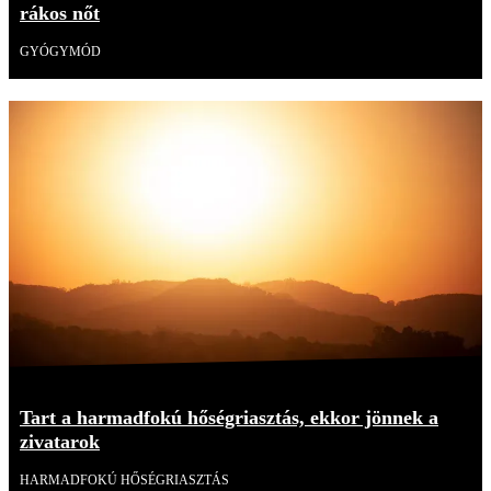
rákos nőt
GYÓGYMÓD
Tart a harmadfokú hőségriasztás, ekkor jönnek a
zivatarok
HARMADFOKÚ HŐSÉGRIASZTÁS