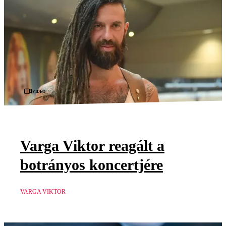
Videó
Varga Viktor reagált a
botrányos koncertjére
VARGA VIKTOR