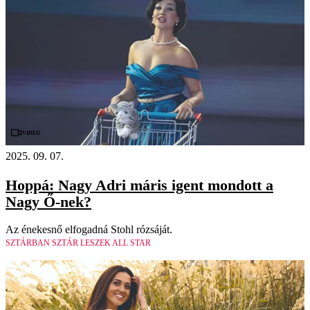
Videó
2025. 09. 07.
Hoppá: Nagy Adri máris igent mondott a
Nagy Ő-nek?
Az énekesnő elfogadná Stohl rózsáját.
SZTÁRBAN SZTÁR LESZEK ALL STAR