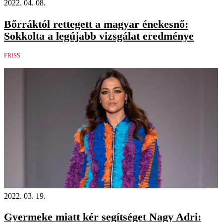
2022. 04. 08.
Bőrráktól rettegett a magyar énekesnő:
Sokkolta a legújabb vizsgálat eredménye
FRISS
2022. 03. 19.
Gyermeke miatt kér segítséget Nagy Adri: