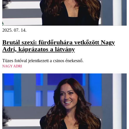
2025. 07. 14.
Brutál szexi: fürdőruhára vetkőzött Nagy
Adri, káprázatos a látvány
Tüzes fotóval jelentkezett a csinos énekesnő.
NAGY ADRI