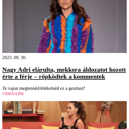
2023. 09. 30.
Nagy Adri elárulta, mekkora áldozatot hozott
érte a férje – röpködtek a kommentek
Te vajon megtennéd/értékelnéd ez a gesztust?
VIDEÓJÁTÉK