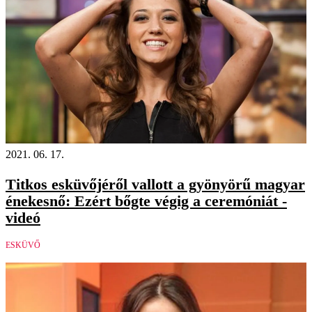
2021. 06. 17.
Titkos esküvőjéről vallott a gyönyörű magyar
énekesnő: Ezért bőgte végig a ceremóniát -
videó
ESKÜVŐ