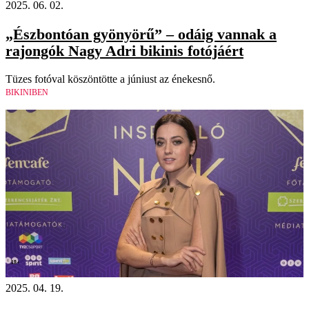
2025. 06. 02.
„Észbontóan gyönyörű” – odáig vannak a
rajongók Nagy Adri bikinis fotójáért
Tüzes fotóval köszöntötte a júniust az énekesnő.
BIKINIBEN
18+
2025. 04. 19.