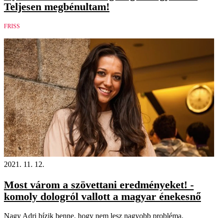
Teljesen megbénultam!
FRISS
2021. 11. 12.
Most várom a szövettani eredményeket! -
komoly dologról vallott a magyar énekesnő
Nagy Adri bízik benne, hogy nem lesz nagyobb probléma.