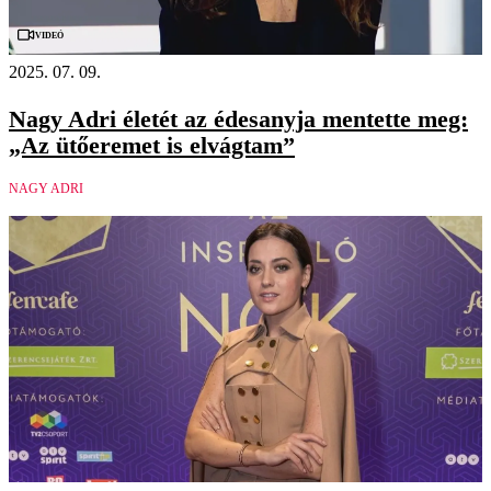
Videó
2025. 07. 09.
Nagy Adri életét az édesanyja mentette meg:
„Az ütőeremet is elvágtam”
NAGY ADRI