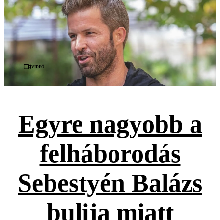
Videó
Egyre nagyobb a
felháborodás
Sebestyén Balázs
bulija miatt