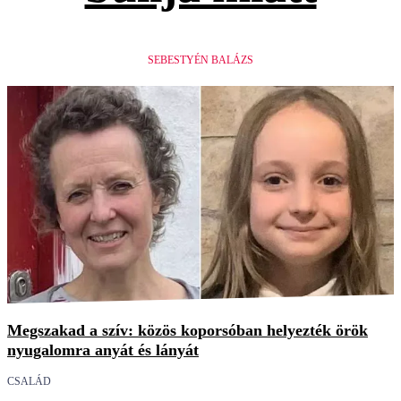
SEBESTYÉN BALÁZS
Megszakad a szív: közös koporsóban helyezték örök
nyugalomra anyát és lányát
CSALÁD