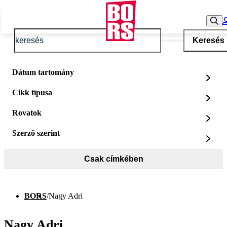
Keresés
Dátum tartomány
Cikk típusa
Rovatok
Szerző szerint
Csak címkében
BORS
/
Nagy Adri
Nagy Adri