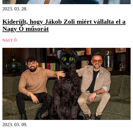
2023. 03. 28.
Kiderült, hogy Jákob Zoli miért vállalta el a
Nagy Ő műsorát
NAGY Ő
Videó
2023. 03. 09.