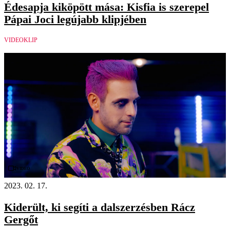
Édesapja kiköpött mása: Kisfia is szerepel
Pápai Joci legújabb klipjében
VIDEOKLIP
Videó
2023. 02. 17.
Kiderült, ki segíti a dalszerzésben Rácz
Gergőt