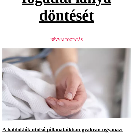
döntését
NÉVVÁLTOZTATÁS
A haldoklók utolsó pillanataikban gyakran ugyanazt