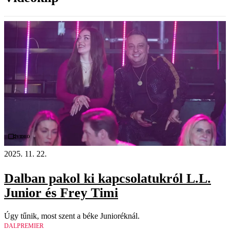
Videó
2025. 11. 22.
Dalban pakol ki kapcsolatukról L.L.
Junior és Frey Timi
Úgy tűnik, most szent a béke Junioréknál.
DALPREMIER