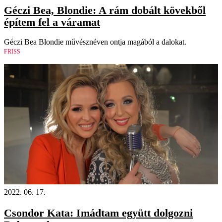
Géczi Bea, Blondie: A rám dobált kövekből
építem fel a váramat
Géczi Bea Blondie művésznéven ontja magából a dalokat.
FRISS
2022. 06. 17.
Csondor Kata: Imádtam együtt dolgozni