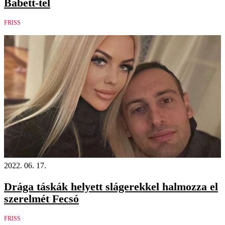
Babett-tel
FRISS
2022. 06. 17.
Drága táskák helyett slágerekkel halmozza el
szerelmét Fecsó
FRISS