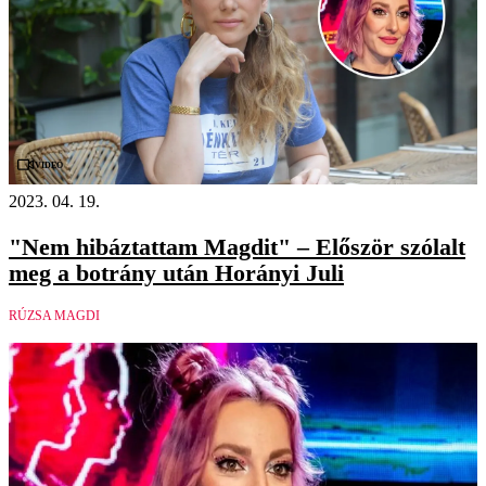
Videó
2023. 04. 19.
"Nem hibáztattam Magdit" – Először szólalt
meg a botrány után Horányi Juli
RÚZSA MAGDI