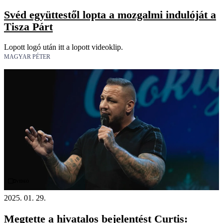
Svéd együttestől lopta a mozgalmi indulóját a
Tisza Párt
Lopott logó után itt a lopott videoklip.
MAGYAR PÉTER
Videó
2025. 01. 29.
Megtette a hivatalos bejelentést Curtis: