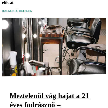
élik át
HALDOKLÓ BETEGEK
Videó
Meztelenül vág hajat a 21
éves fodrásznő –