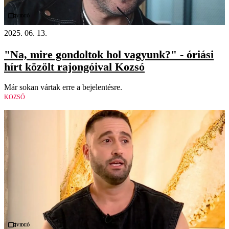
Videó
2025. 06. 13.
"Na, mire gondoltok hol vagyunk?" - óriási
hírt közölt rajongóival Kozsó
Már sokan vártak erre a bejelentésre.
KOZSÓ
Videó