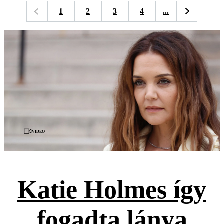
1
2
3
4
...
Videó
Katie Holmes így
fogadta lánya