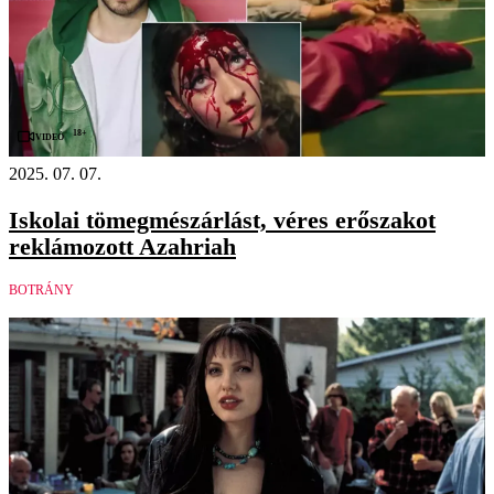
18+
Videó
2025. 07. 07.
Iskolai tömegmészárlást, véres erőszakot
reklámozott Azahriah
BOTRÁNY