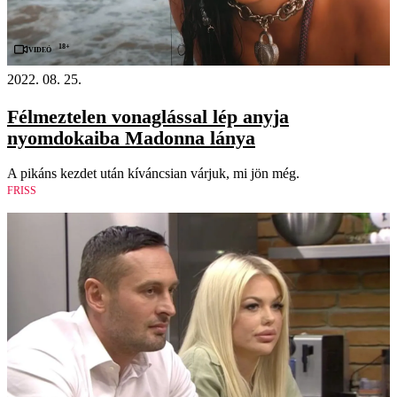
18+
Videó
2022. 08. 25.
Félmeztelen vonaglással lép anyja
nyomdokaiba Madonna lánya
A pikáns kezdet után kíváncsian várjuk, mi jön még.
FRISS