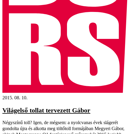
2015. 08. 10.
Világelső tollat tervezett Gábor
Négyszínű toll? Igen, de mégsem: a nyolcvanas évek slágerét
gondolta újra és alkotta meg töltőtoll formájában Megyeri Gábor,