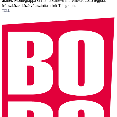
akinek Montegrappa Q1 fantázianevű műremekét 2015 legjobb
íróeszközei közé választotta a brit Telegraph.
TOLL