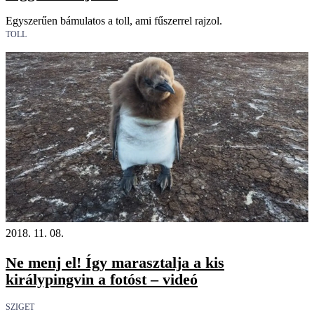
Egyszerűen bámulatos a toll, ami fűszerrel rajzol.
TOLL
2018. 11. 08.
Ne menj el! Így marasztalja a kis
királypingvin a fotóst – videó
SZIGET