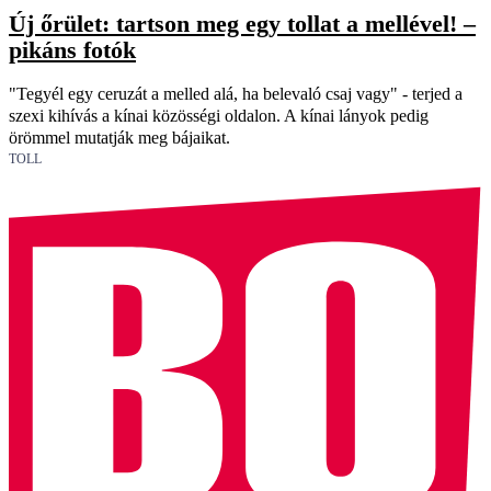
Új őrület: tartson meg egy tollat a mellével! –
pikáns fotók
"Tegyél egy ceruzát a melled alá, ha belevaló csaj vagy" - terjed a
szexi kihívás a kínai közösségi oldalon. A kínai lányok pedig
örömmel mutatják meg bájaikat.
TOLL