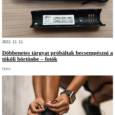
2022. 12. 12.
Döbbenetes tárgyat próbáltak becsempészni a
tököli börtönbe – fotók
FRISS