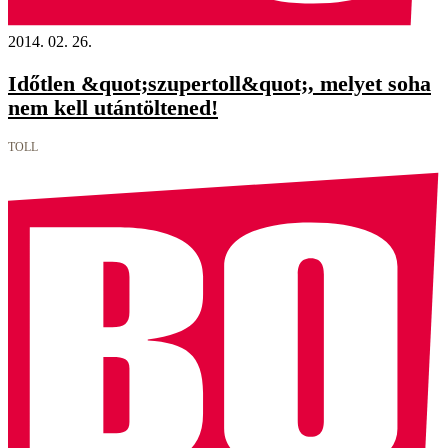
2014. 02. 26.
Időtlen &quot;szupertoll&quot;, melyet soha
nem kell utántöltened!
TOLL