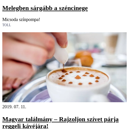
Melegben sárgább a széncinege
Micsoda színpompa!
TOLL
2019. 07. 11.
Magyar találmány – Rajzoljon szívet párja
reggeli kávéjára!