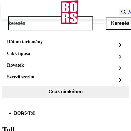
Keresés
Dátum tartomány
Cikk típusa
Rovatok
Szerző szerint
Csak címkében
BORS
/
Toll
Toll