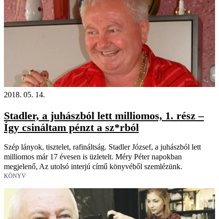
2018. 05. 14.
Stadler, a juhászból lett milliomos, 1. rész –
Így csináltam pénzt a sz*rból
Szép lányok, tisztelet, rafináltság. Stadler József, a juhászból lett
milliomos már 17 évesen is üzletelt. Méry Péter napokban
megjelenő, Az utolsó interjú című könyvéből szemlézünk.
KÖNYV