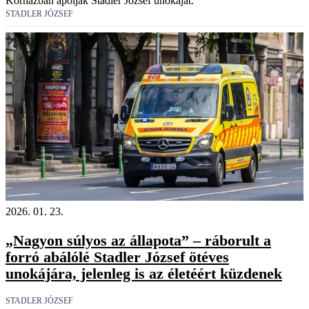
Kórházban ápolják Stadler József unokáját.
STADLER JÓZSEF
2026. 01. 23.
„Nagyon súlyos az állapota” – ráborult a
forró abálólé Stadler József ötéves
unokájára, jelenleg is az életéért küzdenek
STADLER JÓZSEF