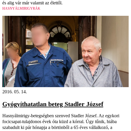
és alig vár már valamit az élettől.
HASNYÁLMIRIGYRÁK
2016. 05. 14.
Gyógyíthatatlan beteg Stadler József
Hasnyálmirigy-betegségben szenved Stadler József. Az egykori
focicsapat-tulajdonos évek óta küzd a kórral. Úgy tűnik, hiába
szabadult ki pár hónapja a börtönből a 65 éves vállalkozó, a