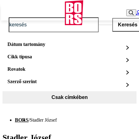
Keresés
Dátum tartomány
Cikk típusa
Rovatok
Szerző szerint
Csak címkében
BORS
/
Stadler József
Stadler József