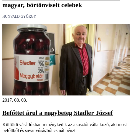
magyar, börtönviselt celebek
HUNVALD GYÖRGY
2017. 08. 03.
Befőttet árul a nagybeteg Stadler József
Külföldi vásárlókban reménykedik az akasztói vállalkozó, aki most
befőttből és savanyúságból csinál pénzt.