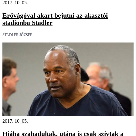
2017. 10. 05.
Erővágóval akart bejutni az akasztói
stadionba Stadler
STADLER JÓZSEF
2017. 10. 05.
Hiába szabadultak, utána is csak szívtak a