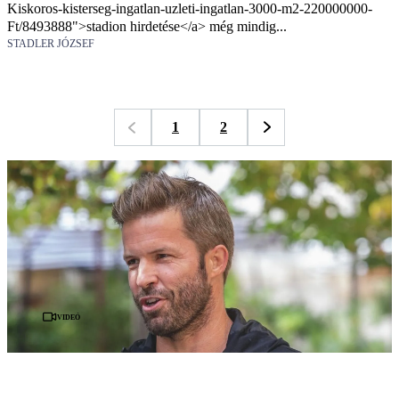
Kiskoros-kisterseg-ingatlan-uzleti-ingatlan-3000-m2-220000000-
Ft/8493888">stadion hirdetése</a> még mindig...
STADLER JÓZSEF
1
2
Videó