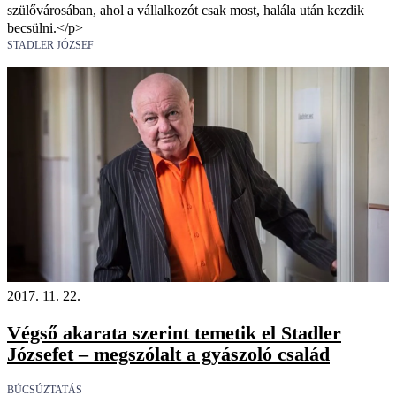
szülővárosában, ahol a vállalkozót csak most, halála után kezdik
becsülni.</p>
STADLER JÓZSEF
2017. 11. 22.
Végső akarata szerint temetik el Stadler
Józsefet – megszólalt a gyászoló család
BÚCSÚZTATÁS