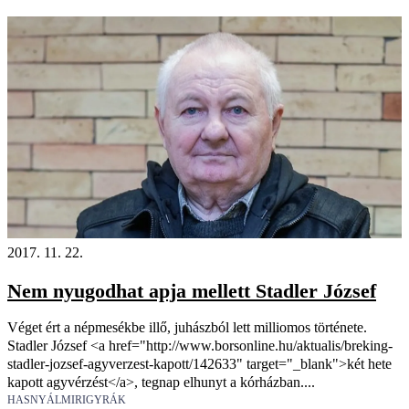
2017. 11. 22.
Nem nyugodhat apja mellett Stadler József
Véget ért a népmesékbe illő, juhászból lett milliomos története.
Stadler József <a href="http://www.borsonline.hu/aktualis/breking-
stadler-jozsef-agyverzest-kapott/142633" target="_blank">két hete
kapott agyvérzést</a>, tegnap elhunyt a kórházban....
HASNYÁLMIRIGYRÁK