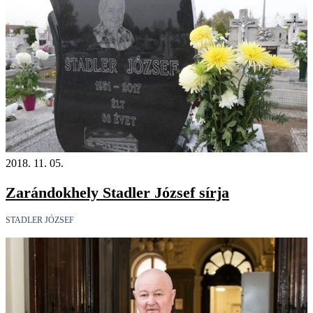
2018. 11. 05.
Zarándokhely Stadler József sírja
STADLER JÓZSEF