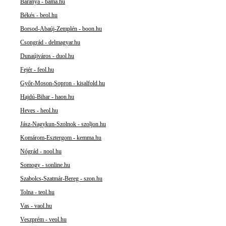
Baranya - bama.hu
Békés - beol.hu
Borsod-Abaúj-Zemplén - boon.hu
Csongrád - delmagyar.hu
Dunaújváros - duol.hu
Fejér - feol.hu
Győr-Moson-Sopron - kisalfold.hu
Hajdú-Bihar - haon.hu
Heves - heol.hu
Jász-Nagykun-Szolnok - szoljon.hu
Komárom-Esztergom - kemma.hu
Nógrád - nool.hu
Somogy - sonline.hu
Szabolcs-Szatmár-Bereg - szon.hu
Tolna - teol.hu
Vas - vaol.hu
Veszprém - veol.hu