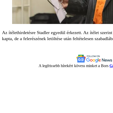
Az ítélethirdetésre Stadler egyedül érkezett. Az ítélet szeri
kapta, de a felerészének letöltése után feltételesen szabadláb
A legfrissebb hírekért kövess minket a Bors
G