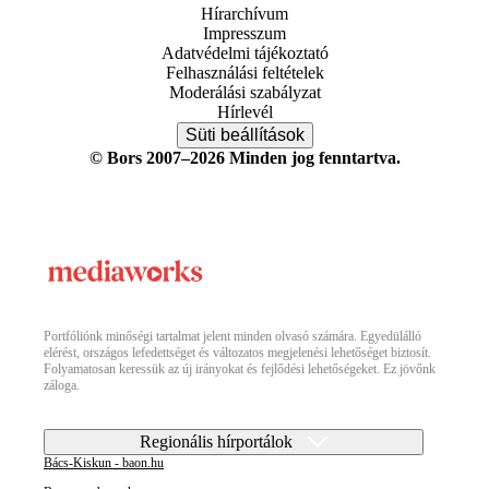
Hírarchívum
Impresszum
Adatvédelmi tájékoztató
Felhasználási feltételek
Moderálási szabályzat
Hírlevél
Süti beállítások
© Bors 2007–2026 Minden jog fenntartva.
Portfóliónk minőségi tartalmat jelent minden olvasó számára. Egyedülálló
elérést, országos lefedettséget és változatos megjelenési lehetőséget biztosít.
Folyamatosan keressük az új irányokat és fejlődési lehetőségeket. Ez jövőnk
záloga.
Regionális hírportálok
Bács-Kiskun - baon.hu