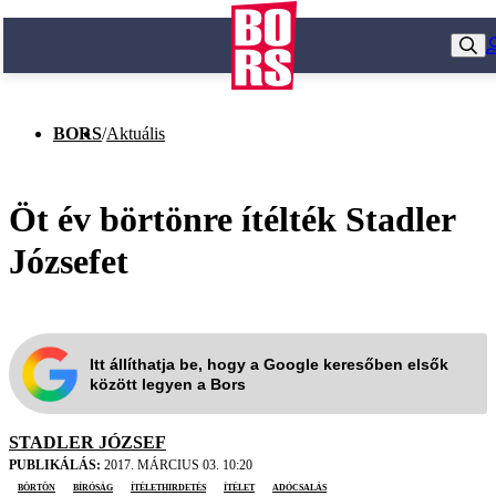
BORS
/
Aktuális
Öt év börtönre ítélték Stadler
Józsefet
Itt állíthatja be, hogy a Google keresőben elsők
között legyen a Bors
STADLER JÓZSEF
PUBLIKÁLÁS:
2017. MÁRCIUS 03. 10:20
börtön
bíróság
ítélethirdetés
ítélet
adócsalás