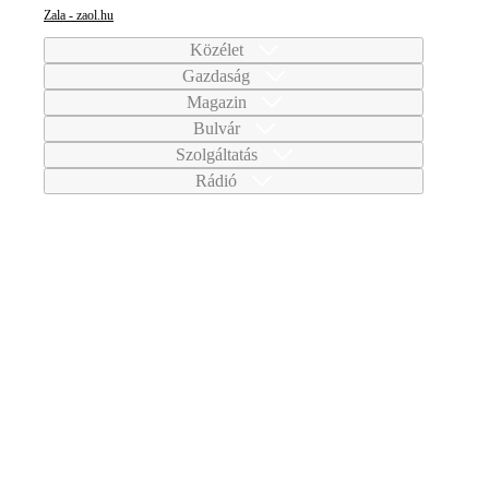
Zala - zaol.hu
Közélet
Gazdaság
Magazin
Bulvár
Szolgáltatás
Rádió