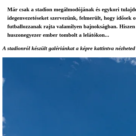
Már csak a stadion megálmodójának és egykori tulajdo
idegenvezetéseket szervezünk, felmerült, hogy idősek 
futballozzanak rajta valamilyen bajnokságban. Hiszen
huszonegyezer ember tombolt a lelátókon...
A stadionról készült galériánkat a képre kattintva nézhete