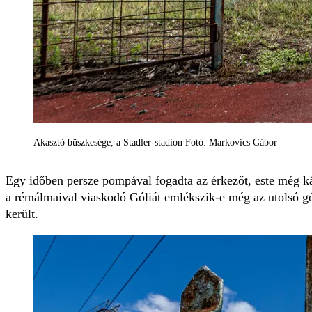
Akasztó büszkesége, a Stadler-stadion Fotó: Markovics Gábor
Egy időben persze pompával fogadta az érkezőt, este még káp
a rémálmaival viaskodó Góliát emlékszik-e még az utolsó gó
került.