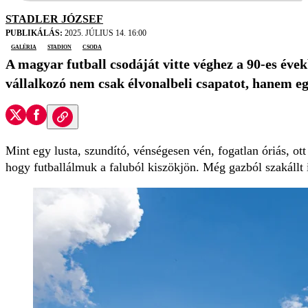
STADLER JÓZSEF
PUBLIKÁLÁS:
2025. JÚLIUS 14. 16:00
galéria
stadion
csoda
A magyar futball csodáját vitte véghez a 90-es évek
vállalkozó nem csak élvonalbeli csapatot, hanem egy 
Mint egy lusta, szundító, vénségesen vén, fogatlan óriás, ot
hogy futballálmuk a faluból kiszökjön. Még gazból szakállt i