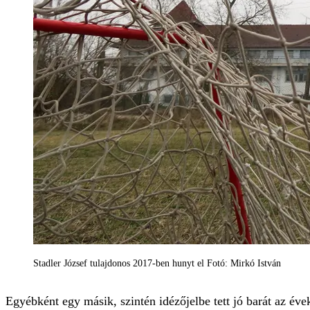
Stadler József tulajdonos 2017-ben hunyt el Fotó: Mirkó István
Egyébként egy másik, szintén idézőjelbe tett jó barát az éve