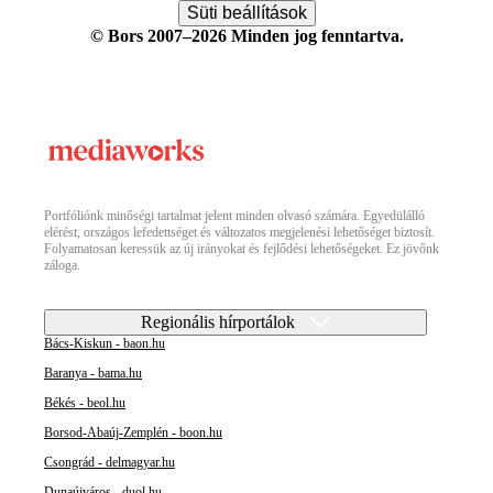
Süti beállítások
© Bors 2007–2026 Minden jog fenntartva.
Portfóliónk minőségi tartalmat jelent minden olvasó számára. Egyedülálló
elérést, országos lefedettséget és változatos megjelenési lehetőséget biztosít.
Folyamatosan keressük az új irányokat és fejlődési lehetőségeket. Ez jövőnk
záloga.
Regionális hírportálok
Bács-Kiskun - baon.hu
Baranya - bama.hu
Békés - beol.hu
Borsod-Abaúj-Zemplén - boon.hu
Csongrád - delmagyar.hu
Dunaújváros - duol.hu