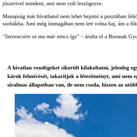
jószerivel mindent, ami nem volt leszögezve.
Manapság már hívatlanul nem lehet bejutni a pusztában őrköd
szobákba. Ami még önmagában nem lett volna baj, ám a fűtést
"Szerencsére ez ma már nincs így"
– árulta el a Borsnak Gy
A hívatlan vendégeket sikerült kilakoltatni, jelenleg 
károk felmérését, takarítjuk a létesítményt, ami nem e
siralmas állapotban van, de nem csoda, hiszen az utóbbi