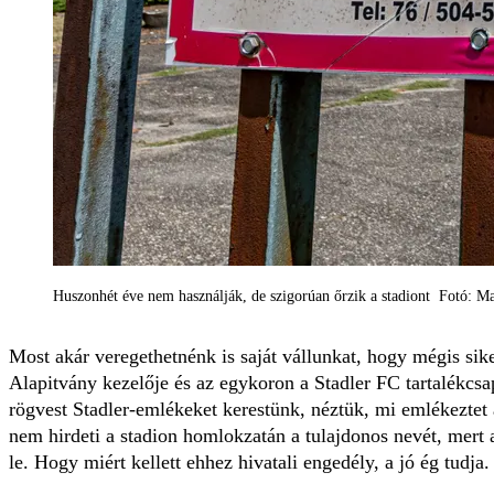
Huszonhét éve nem használják, de szigorúan őrzik a stadiont Fotó: M
Most akár veregethetnénk is saját vállunkat, hogy mégis sike
Alapitvány kezelője és az egykoron a Stadler FC tartalékcs
rögvest Stadler-emlékeket kerestünk, néztük, mi emlékeztet
nem hirdeti a stadion homlokzatán a tulajdonos nevét, mert a
le. Hogy miért kellett ehhez hivatali engedély, a jó ég tudja.