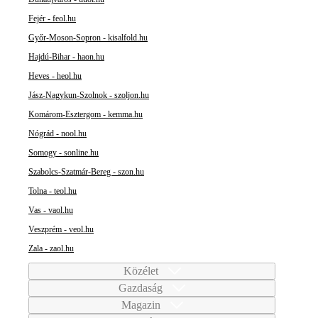
Fejér - feol.hu
Győr-Moson-Sopron - kisalfold.hu
Hajdú-Bihar - haon.hu
Heves - heol.hu
Jász-Nagykun-Szolnok - szoljon.hu
Komárom-Esztergom - kemma.hu
Nógrád - nool.hu
Somogy - sonline.hu
Szabolcs-Szatmár-Bereg - szon.hu
Tolna - teol.hu
Vas - vaol.hu
Veszprém - veol.hu
Zala - zaol.hu
Közélet
Gazdaság
Magazin