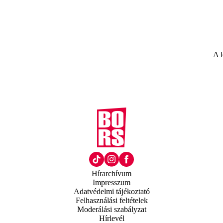
A l
Hírarchívum
Impresszum
Adatvédelmi tájékoztató
Felhasználási feltételek
Moderálási szabályzat
Hírlevél