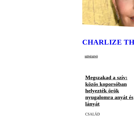
CHARLIZE T
színésznő
Megszakad a szív:
közös koporsóban
helyezték örök
nyugalomra anyát és
lányát
CSALÁD