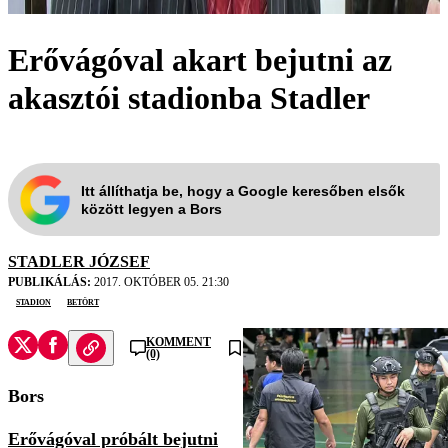
Erővágóval akart bejutni az
akasztói stadionba Stadler
Itt állíthatja be, hogy a Google keresőben elsők
között legyen a Bors
STADLER JÓZSEF
PUBLIKÁLÁS:
2017. OKTÓBER 05. 21:30
stadion
betört
KOMMENT
(0)
Bors
Erővágóval próbált bejutni