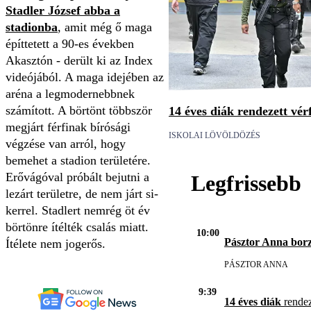
Stadler József abba a
stadionba
, amit még ő maga
építtetett a 90-es években
Akasztón - derült ki az Index
videójából. A maga idejében az
aréna a legmodernebbnek
számított. A börtönt többször
14 éves diák rendezett vér
megjárt férfinak bírósági
ISKOLAI LÖVÖLDÖZÉS
végzése van arról, hogy
bemehet a stadion területére.
Erővágóval próbált bejutni a
Legfrissebb
lezárt területre, de nem járt si­
kerrel. Stadlert nemrég öt év
börtönre ítélték csalás miatt.
10:00
Pásztor Anna borz
Ítélete nem jogerős.
PÁSZTOR ANNA
9:39
14 éves diák
rendez