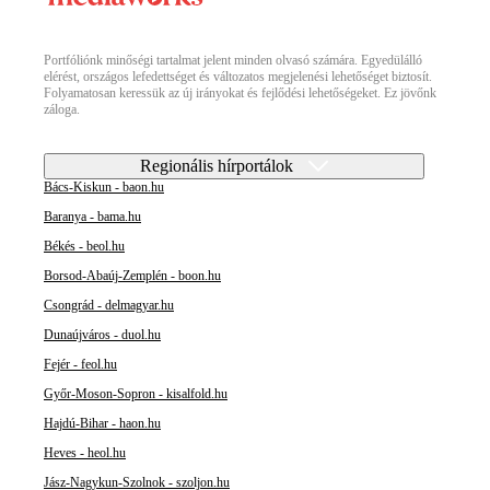
Portfóliónk minőségi tartalmat jelent minden olvasó számára. Egyedülálló
elérést, országos lefedettséget és változatos megjelenési lehetőséget biztosít.
Folyamatosan keressük az új irányokat és fejlődési lehetőségeket. Ez jövőnk
záloga.
Regionális hírportálok
Bács-Kiskun - baon.hu
Baranya - bama.hu
Békés - beol.hu
Borsod-Abaúj-Zemplén - boon.hu
Csongrád - delmagyar.hu
Dunaújváros - duol.hu
Fejér - feol.hu
Győr-Moson-Sopron - kisalfold.hu
Hajdú-Bihar - haon.hu
Heves - heol.hu
Jász-Nagykun-Szolnok - szoljon.hu