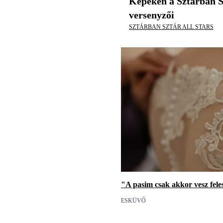
Képeken a Sztárban S
versenyzői
SZTÁRBAN SZTÁR ALL STARS
"A pasim csak akkor vesz feles
ESKÜVŐ