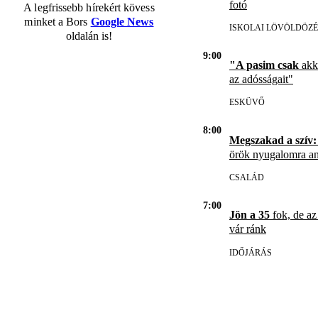
fotó
A legfrissebb hírekért kövess
minket a Bors
Google News
ISKOLAI LÖVÖLDÖZÉ
oldalán is!
9:00
"A pasim csak
akko
az adósságait"
ESKÜVŐ
8:00
Megszakad a szív:
örök nyugalomra an
CSALÁD
7:00
Jön a 35
fok, de az
vár ránk
IDŐJÁRÁS