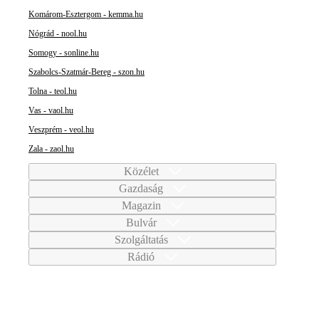
Komárom-Esztergom - kemma.hu
Nógrád - nool.hu
Somogy - sonline.hu
Szabolcs-Szatmár-Bereg - szon.hu
Tolna - teol.hu
Vas - vaol.hu
Veszprém - veol.hu
Zala - zaol.hu
Közélet
Gazdaság
Magazin
Bulvár
Szolgáltatás
Rádió