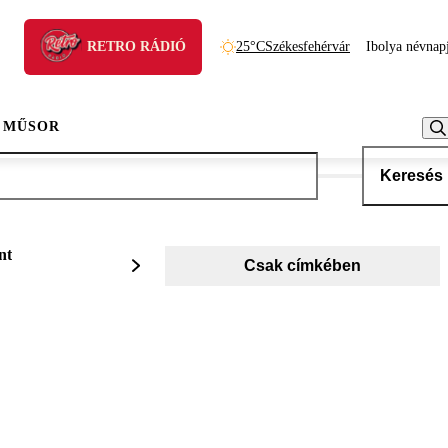
RETRO RÁDIÓ
25°C
Székesfehérvár
Ibolya névnap
 MŰSOR
Keresés
nt
Csak címkében