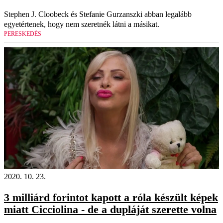
Stephen J. Cloobeck és Stefanie Gurzanszki abban legalább
egyetértenek, hogy nem szeretnék látni a másikat.
PERESKEDÉS
2020. 10. 23.
3 milliárd forintot kapott a róla készült képek
miatt Cicciolina - de a dupláját szerette volna