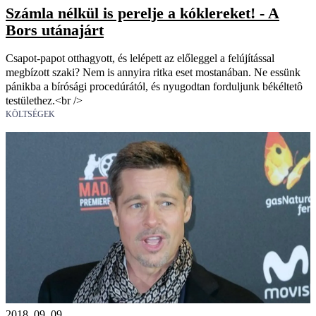
Számla nélkül is perelje a kóklereket! - A
Bors utánajárt
Csapot-papot otthagyott, és lelépett az előleggel a felújítással
megbízott szaki? Nem is annyira ritka eset mostanában. Ne essünk
pánikba a bírósági procedúrától, és nyugodtan forduljunk békéltetô
testülethez.<br />
KÖLTSÉGEK
2018. 09. 09.