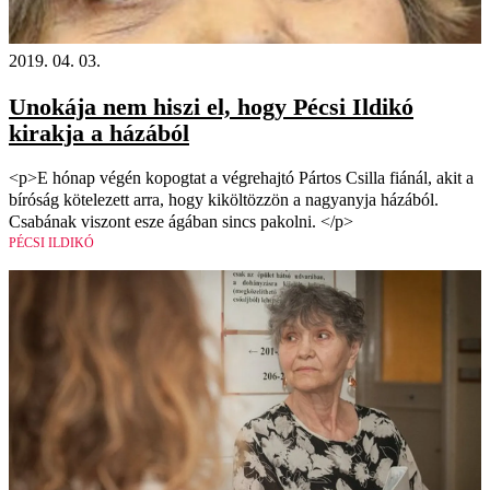
2019. 04. 03.
Unokája nem hiszi el, hogy Pécsi Ildikó
kirakja a házából
<p>E hónap végén kopogtat a végrehajtó Pártos Csilla fiánál, akit a
bíróság kötelezett arra, hogy kiköltözzön a nagyanyja házából.
Csabának viszont esze ágában sincs pakolni. </p>
PÉCSI ILDIKÓ