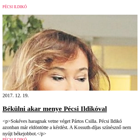
PÉCSI ILDIKÓ
2017. 12. 19.
Békülni akar menye Pécsi Ildikóval
<p>Sokéves haragnak vetne véget Pártos Csilla. Pécsi Ildikó
azonban már eldöntötte a kérdést. A Kossuth-díjas színésznő nem
nyújt békejobbot.</p>
PÉCSI ILDIKÓ