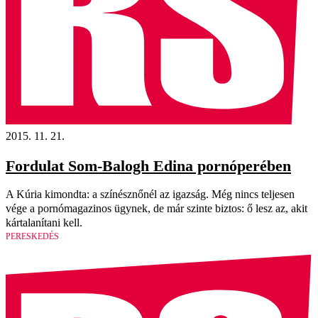
2015. 11. 21.
Fordulat Som-Balogh Edina pornóperében
A Kúria kimondta: a színésznőnél az igazság. Még nincs teljesen
vége a pornómagazinos ügynek, de már szinte biztos: ő lesz az, akit
kárta­lanítani kell.
PERESKEDÉS