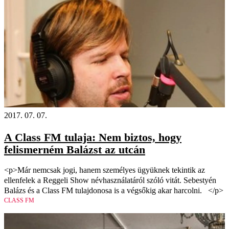
2017. 07. 07.
A Class FM tulaja: Nem biztos, hogy
felismerném Balázst az utcán
<p>Már nemcsak jogi, hanem személyes ügyüknek tekintik az
ellenfelek a Reggeli Show névhasználatáról szóló vitát. Sebestyén
Balázs és a Class FM tulajdonosa is a végsőkig akar harcolni. </p>
CLASS FM