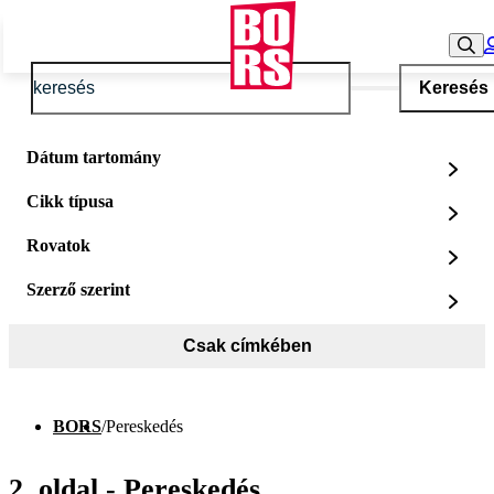
Keresés
Dátum tartomány
Cikk típusa
Rovatok
Szerző szerint
Csak címkében
BORS
/
Pereskedés
2. oldal - Pereskedés