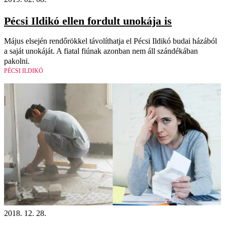
Pécsi Ildikó ellen fordult unokája is
Május elsején rendőrökkel távolíthatja el Pécsi Ildikó budai házából
a saját unokáját. A fiatal fiúnak azonban nem áll szándékában
pakolni.
PÉCSI ILDIKÓ
2018. 12. 28.