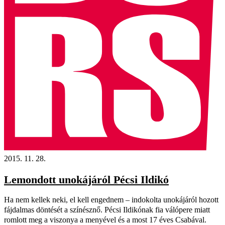
2015. 11. 28.
Lemondott unokájáról Pécsi Ildikó
Ha nem kellek neki, el kell engednem – indokolta unokájáról hozott
fájdalmas döntését a színésznő. Pécsi Ildikónak fia válópere miatt
romlott meg a viszonya a menyével és a most 17 éves Csabával.