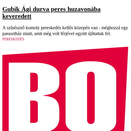
Gubík Ági durva peres huzavonába
keveredett
A színésznő komoly pereskedés kellős közepén van - méghozzá egy
parasztház miatt, amit még volt férjével együtt újíttattak fel.
PERESKEDÉS