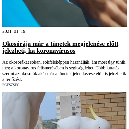
2021. 01. 19.
Okosórája már a tünetek megjelenése előtt
jelezheti, ha koronavírusos
Az okosórákat sokan, sokféleképpen használják, ám most úgy tűnik,
még a koronavírus felismerésében is segítség lehet. Több kutatás
szerint az okosórák akár már a tünetek jelentkezése előtt is jelezhetik
a fertőzést.
EGÉSZSÉG