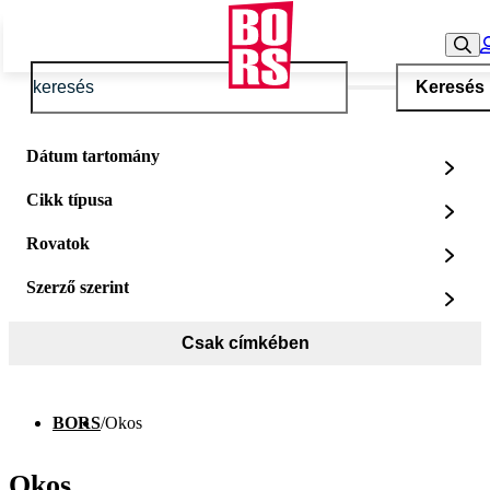
Keresés
Dátum tartomány
Cikk típusa
Rovatok
Szerző szerint
Csak címkében
BORS
/
Okos
Okos