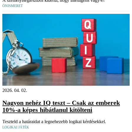
A személyiségtesztből kiderül, hogy intelligens vagy-e!
ÖNISMERET
2026. 04. 02.
Nagyon nehéz IQ teszt – Csak az emberek
10%-a képes hibátlanul kitölteni
Teszteld a határaidat a legnehezebb logikai kérdésekkel.
LOGIKAI JÁTÉK