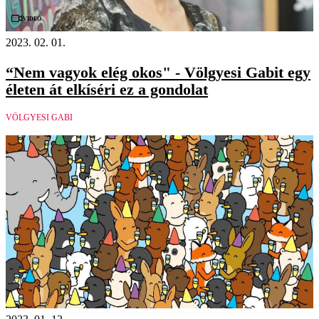
Videó
2023. 02. 01.
“Nem vagyok elég okos" - Völgyesi Gabit egy
életen át elkíséri ez a gondolat
VÖLGYESI GABI