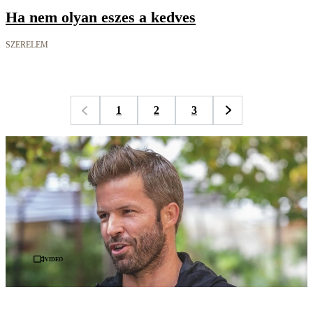
Ha nem olyan eszes a kedves
SZERELEM
1
2
3
Videó