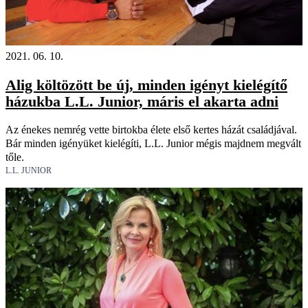
2021. 06. 10.
Alig költözött be új, minden igényt kielégítő
házukba L.L. Junior, máris el akarta adni
Az énekes nemrég vette birtokba élete első kertes házát családjával.
Bár minden igényüket kielégíti, L.L. Junior mégis majdnem megvált
tőle.
L.L. JUNIOR