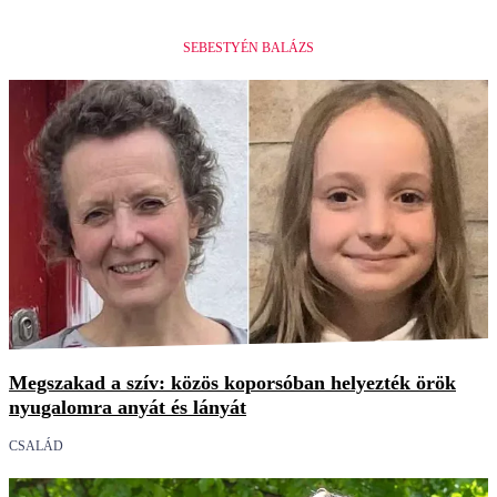
SEBESTYÉN BALÁZS
Megszakad a szív: közös koporsóban helyezték örök
nyugalomra anyát és lányát
CSALÁD