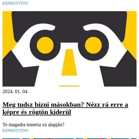
KÉPREJTVÉNY
2024. 01. 04.
Meg tudsz bízni másokban? Nézz rá erre a
képre és rögtön kiderül
Te magadra ismersz ez alapján?
KÉPREJTVÉNY