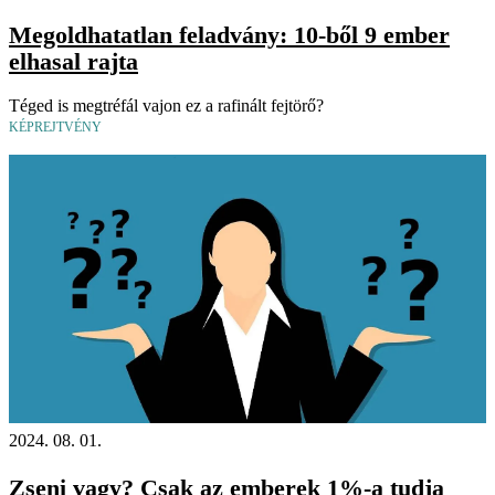
Megoldhatatlan feladvány: 10-ből 9 ember
elhasal rajta
Téged is megtréfál vajon ez a rafinált fejtörő?
KÉPREJTVÉNY
2024. 08. 01.
Zseni vagy? Csak az emberek 1%-a tudja