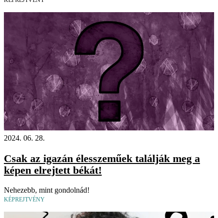
2024. 06. 28.
Csak az igazán élesszeműek találják meg a
képen elrejtett békát!
Nehezebb, mint gondolnád!
KÉPREJTVÉNY