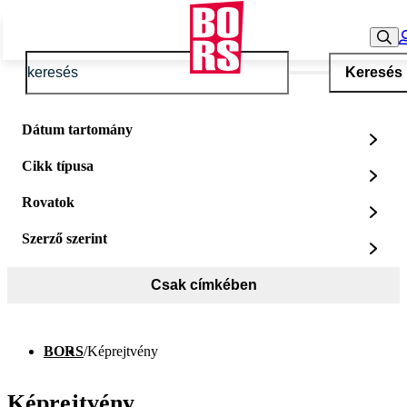
Keresés
Dátum tartomány
Cikk típusa
Rovatok
Szerző szerint
Csak címkében
BORS
/
Képrejtvény
Képrejtvény