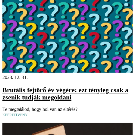
2023. 12. 31.
Brutális fejtörő év végére: ezt tényleg csak a
zsenik tudják megoldani
Te megtalálod, hogy hol van az eltérés?
KÉPREJTVÉNY