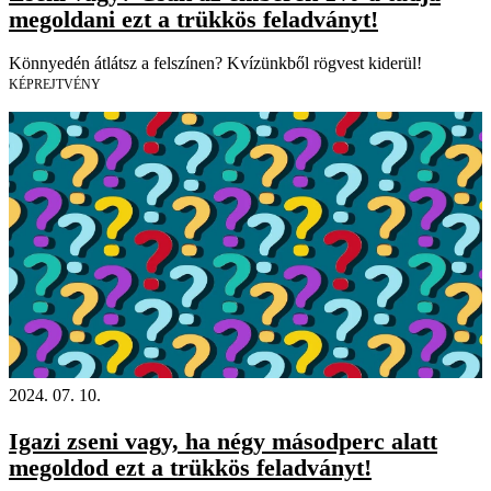
megoldani ezt a trükkös feladványt!
Könnyedén átlátsz a felszínen? Kvízünkből rögvest kiderül!
KÉPREJTVÉNY
2024. 07. 10.
Igazi zseni vagy, ha négy másodperc alatt
megoldod ezt a trükkös feladványt!