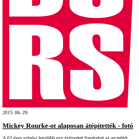
2015. 06. 29.
Mickey Rourke-ot alaposan átépítették - fotó
A 62 éves színész legalább egy évtizedett fiatalodott az arcmûtét