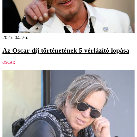
Videó
2025. 04. 26.
Az Oscar-díj történetének 5 vérlázító lopása
OSCAR