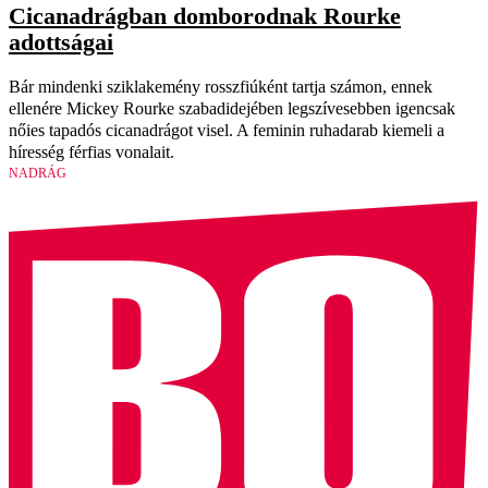
Cicanadrágban domborodnak Rourke
adottságai
Bár mindenki sziklakemény rosszfiúként tartja számon, ennek
ellenére Mickey Rourke szabadidejében legszívesebben igencsak
nőies tapadós cicanadrágot visel. A feminin ruhadarab kiemeli a
híresség férfias vonalait.
NADRÁG