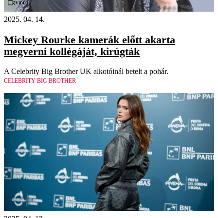
Videó
2025. 04. 14.
Mickey Rourke kamerák előtt akarta
megverni kollégáját, kirúgták
A Celebrity Big Brother UK alkotóinál betelt a pohár.
CELEBRITY BIG BROTHER