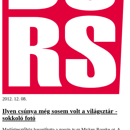
2012. 12. 08.
Ilyen csúnya még sosem volt a világsztár -
sokkoló fotó
Madárijesztőhöz hasonlította a gossip-tv.gr Mickey Rourke-ot. A