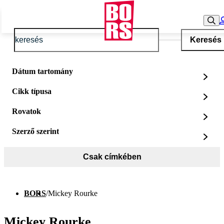
Keresés
Dátum tartomány
Cikk típusa
Rovatok
Szerző szerint
Csak címkében
BORS
/
Mickey Rourke
Mickey Rourke