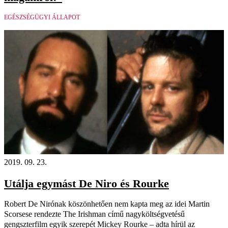
EGÉSZSÉGÜGYI ÁLLAPOT
2019. 09. 23.
Utálja egymást De Niro és Rourke
Robert De Nirónak köszönhetően nem kapta meg az idei Martin
Scorsese rendezte The Irishman című nagyköltségvetésű
gengszterfilm egyik szerepét Mickey Rourke – adta hírül az