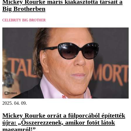
Mickey Rourke máris kiakasztotta társait a
Big Brotherben
CELEBRITY BIG BROTHER
Videó
2025. 04. 09.
Mickey Rourke orrát a fülporcából építették
újra: „Összerezzenek, amikor fotót látok
magamról!”