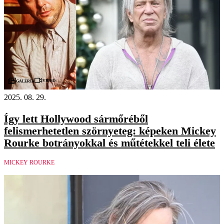
Videó
Galéria
2025. 08. 29.
Így lett Hollywood sármőréből
felismerhetetlen szörnyeteg: képeken Mickey
Rourke botrányokkal és műtétekkel teli élete
MICKEY ROURKE