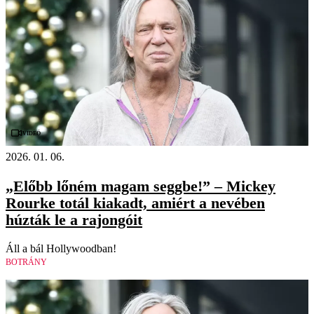
Videó
2026. 01. 06.
„Előbb lőném magam seggbe!” – Mickey
Rourke totál kiakadt, amiért a nevében
húzták le a rajongóit
Áll a bál Hollywoodban!
BOTRÁNY