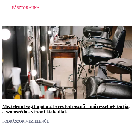
PÁSZTOR ANNA
Videó
Meztelenül vág hajat a 21 éves fodrásznő – művészetnek tartja,
a szomszédok viszont kiakadtak
FODRÁSZOK MEZTELENÜL