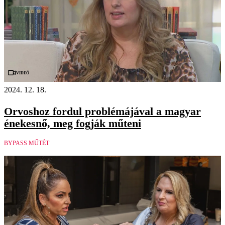
Videó
2024. 12. 18.
Orvoshoz fordul problémájával a magyar
énekesnő, meg fogják műteni
BYPASS MŰTÉT