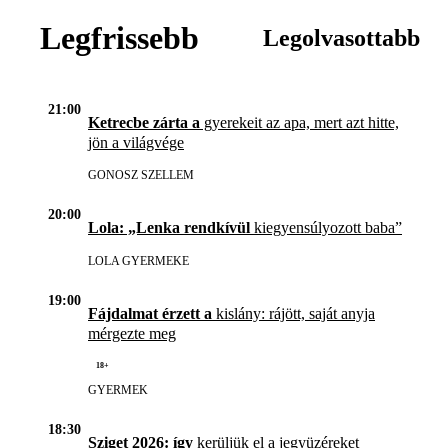
Legfrissebb
Legolvasottabb
21:00
Ketrecbe zárta a
gyerekeit az apa, mert azt hitte,
jön a világvége
GONOSZ SZELLEM
20:00
Lola: „Lenka rendkívül
kiegyensúlyozott baba”
LOLA GYERMEKE
19:00
Fájdalmat érzett a
kislány: rájött, saját anyja
mérgezte meg
18+
GYERMEK
18:30
Sziget 2026: így
kerüljük el a jegyüzéreket