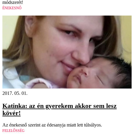
módszerét!
ÉNEKESNŐ
2017. 05. 01.
Katinka: az én gyerekem akkor sem lesz
kövér!
Az énekesnő szerint az édesanyja miatt lett túlsúlyos.
FELELŐSSÉG