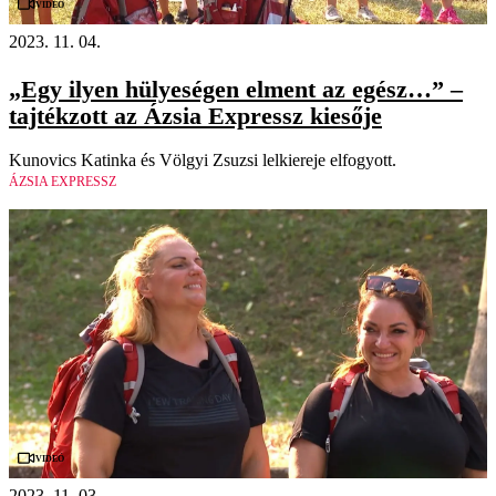
Videó
2023. 11. 04.
„Egy ilyen hülyeségen elment az egész…” –
tajtékzott az Ázsia Expressz kiesője
Kunovics Katinka és Völgyi Zsuzsi lelkiereje elfogyott.
ÁZSIA EXPRESSZ
Videó
2023. 11. 03.