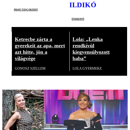
ILDIKÓ
profi táncoktató
énekesnő
Ketrecbe zárta a
Lola: „Lenka
gyerekeit az apa, mert
rendkívül
azt hitte, jön a
kiegyensúlyozott
világvége
baba”
GONOSZ SZELLEM
LOLA GYERMEKE