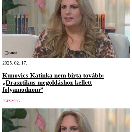
Videó
2025. 02. 17.
Kunovics Katinka nem bírta tovább:
„Drasztikus megoldáshoz kellett
folyamodnom”
EGÉSZSÉG