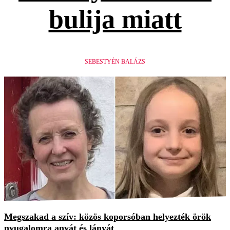
bulija miatt
SEBESTYÉN BALÁZS
Megszakad a szív: közös koporsóban helyezték örök
nyugalomra anyát és lányát